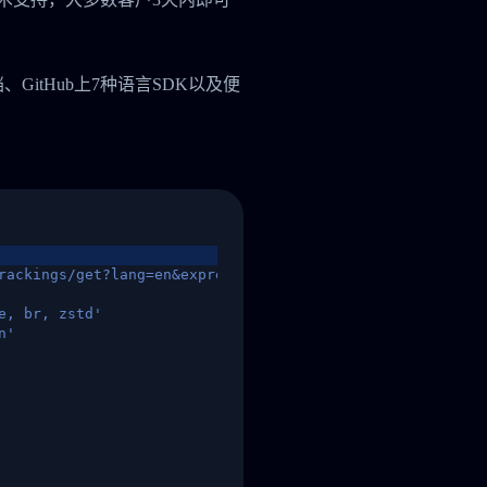
档、GitHub上7种语言SDK以及便
rackings/get?lang=en&express=ups&tracknumber=1939155131
e, br, zstd'
n'