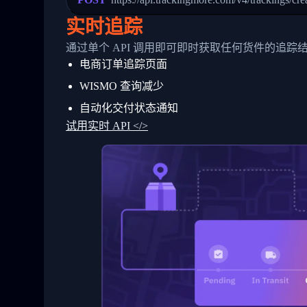
24
          },
25
          {
实时追踪
26
            "Date": "2017-03-06 15:28:0
27
            "StatusDescription": "Shipm
通过单个 API 调用即可即时获取任何货件的追踪
28
            "Details": "BEIJING-CHINA,P
电商订单追踪页面
29
          }
30
        ]
WISMO 查询减少
31
      }
32
    ]
自动化交付状态通知
33
  }
试用实时 API </>
34
}