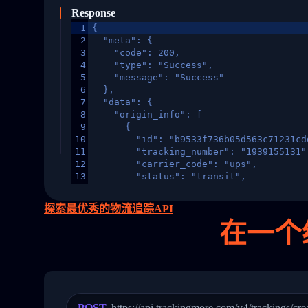
Response
1
{
2
  "meta": {
3
    "code": 200,
4
    "type": "Success",
5
    "message": "Success"
6
  },
7
  "data": {
8
    "origin_info": [
9
      {
10
        "id": "b9533f736b05d563c71231cd
11
        "tracking_number": "1939155131"
12
        "carrier_code": "ups",
13
        "status": "transit",
14
        "original_country": "China",
15
        "destination_country": "United 
探索最优秀的物流追踪API
16
        "itemTimeLength": 2,
在
一个
17
        "weblink": "",
18
        "phone": null,
19
        "trackinfo": [
20
          {
21
            "Date": "2017-03-08 04: 22:
22
            "StatusDescription": "Depar
23
            "Details": "Departed Facili
POST
https://api.trackingmore.com/v4/trackings/cre