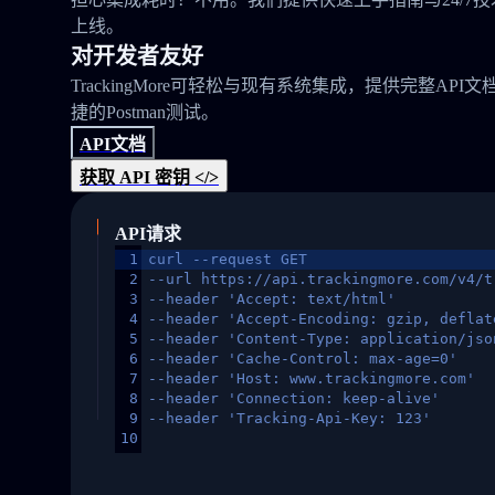
上线。
对开发者友好
TrackingMore可轻松与现有系统集成，提供完整API文
捷的Postman测试。
API文档
获取 API 密钥 </>
API请求
1
curl --request GET
2
--url https://api.trackingmore.com/v4/t
3
--header 'Accept: text/html'
4
--header 'Accept-Encoding: gzip, deflat
5
--header 'Content-Type: application/jso
6
--header 'Cache-Control: max-age=0'
7
--header 'Host: www.trackingmore.com'
8
--header 'Connection: keep-alive'
9
--header 'Tracking-Api-Key: 123'
10