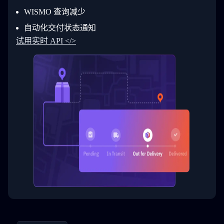
30
        ]
31
      }
WISMO 查询减少
32
    ]
自动化交付状态通知
33
  }
34
}
试用实时 API </>