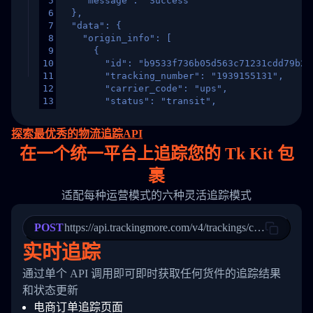
5
    "message": "Success"
6
  },
7
  "data": {
8
    "origin_info": [
9
      {
10
        "id": "b9533f736b05d563c71231cdd79b2a
11
        "tracking_number": "1939155131",
12
        "carrier_code": "ups",
13
        "status": "transit",
14
        "original_country": "China",
15
        "destination_country": "United States
探索最优秀的物流追踪API
16
        "itemTimeLength": 2,
在
一个
统一平台上追踪您的 Tk Kit 包
17
        "weblink": "",
18
        "phone": null,
裹
19
        "trackinfo": [
20
          {
适配每种运营模式的六种灵活追踪模式
21
            "Date": "2017-03-08 04: 22: 00",
22
            "StatusDescription": "Departed Fa
POST
23
            "Details": "Departed Facility in 
https://api.trackingmore.com/v4/trackings/create
24
          },
实时追踪
25
          {
26
            "Date": "2017-03-06 15:28:00",
通过单个 API 调用即可即时获取任何货件的追踪结果
27
            "StatusDescription": "Shipment pi
和状态更新
28
            "Details": "BEIJING-CHINA,PEOPLES
29
          }
电商订单追踪页面