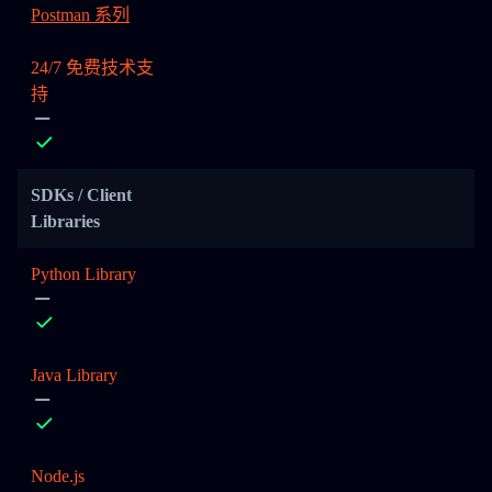
Postman 系列
24/7 免费技术支
持
SDKs / Client
Libraries
Python Library
Java Library
Node.js