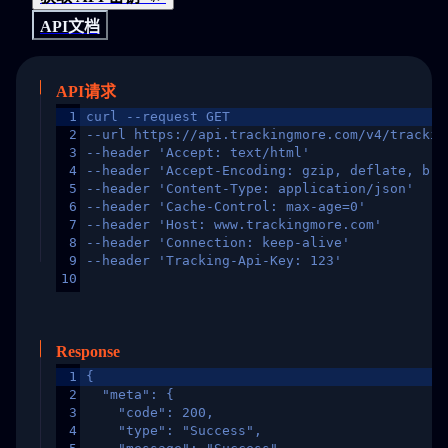
API文档
API请求
1
curl --request GET
2
--url https://api.trackingmore.com/v4/trackin
3
--header 'Accept: text/html'
4
--header 'Accept-Encoding: gzip, deflate, br,
5
--header 'Content-Type: application/json'
6
--header 'Cache-Control: max-age=0'
7
--header 'Host: www.trackingmore.com'
8
--header 'Connection: keep-alive'
9
--header 'Tracking-Api-Key: 123'
10
Response
1
{
2
  "meta": {
3
    "code": 200,
4
    "type": "Success",