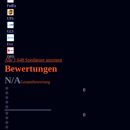
FedEx
UPS
GLS
Evri
DPD
Alle 1,648 Spediteure anzeigen
Bewertungen
N/A
Gesamtbewertung
0
0