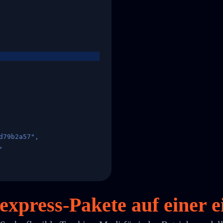
d79b2a57",
,
States",
uexpress-Pakete auf
einer
e