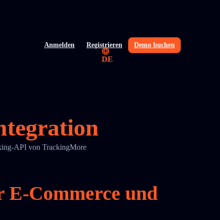
Anmelden
Registrieren
Demo buchen
DE
tegration
cking-API von TrackingMore
ür E-Commerce und