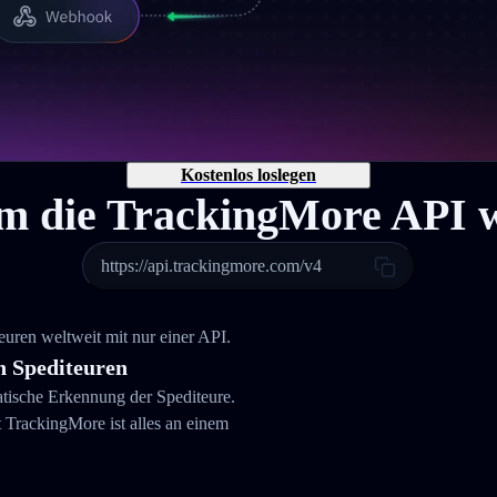
Kostenlos loslegen
 die TrackingMore API 
https://api.trackingmore.com/v4
ren weltweit mit nur einer API.
 Spediteuren
atische Erkennung der Spediteure.
rackingMore ist alles an einem