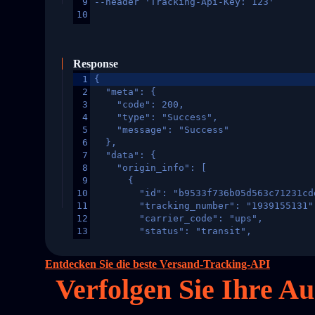
9
--header 'Tracking-Api-Key: 123'
10
Response
1
{
2
  "meta": {
3
    "code": 200,
4
    "type": "Success",
5
    "message": "Success"
6
  },
7
  "data": {
8
    "origin_info": [
9
      {
10
        "id": "b9533f736b05d563c71231cd
11
        "tracking_number": "1939155131"
12
        "carrier_code": "ups",
13
        "status": "transit",
14
        "original_country": "China",
15
        "destination_country": "United 
Entdecken Sie die beste Versand-Tracking-API
16
        "itemTimeLength": 2,
Verfolgen Sie Ihre A
17
        "weblink": "",
18
        "phone": null,
19
        "trackinfo": [