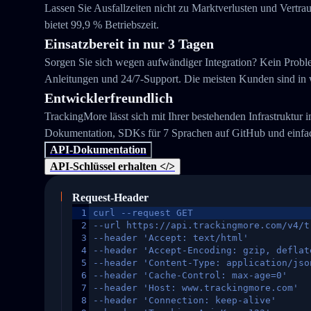
Lassen Sie Ausfallzeiten nicht zu Marktverlusten und Vertra
bietet 99,9 % Betriebszeit.
Einsatzbereit in nur 3 Tagen
Sorgen Sie sich wegen aufwändiger Integration? Kein Problem
Anleitungen und 24/7-Support. Die meisten Kunden sind in we
Entwicklerfreundlich
TrackingMore lässt sich mit Ihrer bestehenden Infrastruktur 
Dokumentation, SDKs für 7 Sprachen auf GitHub und einfac
API-Dokumentation
API-Schlüssel erhalten </>
Request-Header
1
curl --request GET
2
--url https://api.trackingmore.com/v4/t
3
--header 'Accept: text/html'
4
--header 'Accept-Encoding: gzip, deflat
5
--header 'Content-Type: application/jso
6
--header 'Cache-Control: max-age=0'
7
--header 'Host: www.trackingmore.com'
8
--header 'Connection: keep-alive'