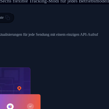
Sechs flexible Tracking-Modi für jedes Betriebsmodel
 00",
ted Facility in HONG KONG-HONG KONG",
ty in HONG KONG-HONG KONG, HONG KONG-HONG KONG,2017-03-0
ate
0",
ent picked up",
ktualisierungen für jede Sendung mit einem einzigen API-Aufruf
EOPLES REPUBLIC"