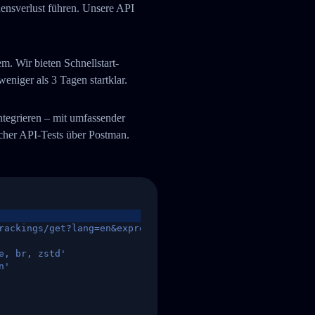
uensverlust führen. Unsere API
. Wir bieten Schnellstart-
niger als 3 Tagen startklar.
integrieren – mit umfassender
her API-Tests über Postman.
rackings/get?lang=en&express=ups&tracknumber=1939155131
e, br, zstd'
n'