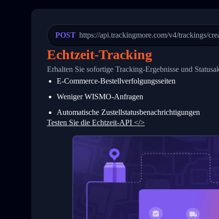
20
          {
21
            "Date": "2017-03-08 04: 22:
22
            "StatusDescription": "Depar
23
            "Details": "Departed Facili
POST
https://api.trackingmore.com/v4/trackings/cre
24
          },
25
          {
Echtzeit-Tracking
26
            "Date": "2017-03-06 15:28:0
27
            "StatusDescription": "Shipm
Erhalten Sie sofortige Tracking-Ergebnisse und Statusa
28
            "Details": "BEIJING-CHINA,P
E-Commerce-Bestellverfolgungsseiten
29
          }
30
        ]
Weniger WISMO-Anfragen
31
      }
32
    ]
Automatische Zustellstatusbenachrichtigungen
33
  }
Testen Sie die Echtzeit-API </>
34
}