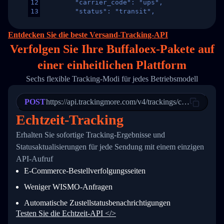
12
        "carrier_code": "ups",
13
        "status": "transit",
14
        "original_country": "China",
15
        "destination_country": "United States
Entdecken Sie die beste Versand-Tracking-API
16
        "itemTimeLength": 2,
Verfolgen Sie Ihre Buffaloex-Pakete auf
17
        "weblink": "",
18
        "phone": null,
einer
einheitlichen Plattform
19
        "trackinfo": [
20
          {
Sechs flexible Tracking-Modi für jedes Betriebsmodell
21
            "Date": "2017-03-08 04: 22: 00",
22
            "StatusDescription": "Departed Fa
POST
23
            "Details": "Departed Facility in 
https://api.trackingmore.com/v4/trackings/create
24
          },
Echtzeit-Tracking
25
          {
26
            "Date": "2017-03-06 15:28:00",
Erhalten Sie sofortige Tracking-Ergebnisse und
27
            "StatusDescription": "Shipment pi
Statusaktualisierungen für jede Sendung mit einem einzigen
28
            "Details": "BEIJING-CHINA,PEOPLES
29
          }
API-Aufruf
30
        ]
E-Commerce-Bestellverfolgungsseiten
31
      }
32
    ]
Weniger WISMO-Anfragen
33
  }
34
}
Automatische Zustellstatusbenachrichtigungen
Testen Sie die Echtzeit-API </>