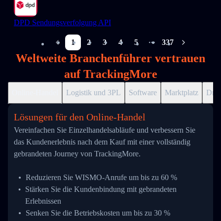
DPD Sendungsverfolgung API
1
2
3
4
5
337
More pages
Weltweite Branchenführer vertrauen
auf TrackingMore
Online-Handel
Logistik und 3PL
Software
Marktplatz
Drop
Lösungen für den Online-Handel
Vereinfachen Sie Einzelhandelsabläufe und verbessern Sie
das Kundenerlebnis nach dem Kauf mit einer vollständig
gebrandeten Journey von TrackingMore.
Reduzieren Sie WISMO-Anrufe um bis zu 60 %
Stärken Sie die Kundenbindung mit gebrandeten
Erlebnissen
Senken Sie die Betriebskosten um bis zu 30 %