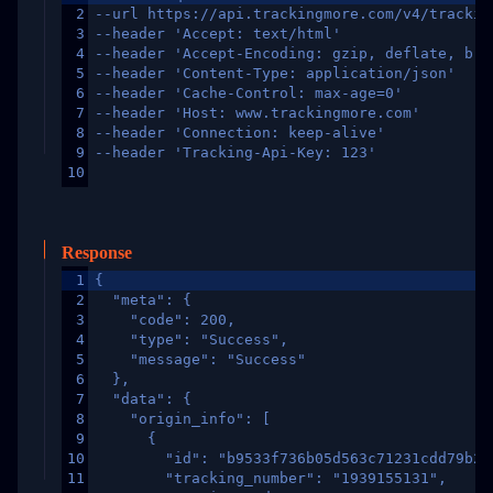
2
--url https://api.trackingmore.com/v4/trackin
3
--header 'Accept: text/html'
4
--header 'Accept-Encoding: gzip, deflate, br,
5
--header 'Content-Type: application/json'
6
--header 'Cache-Control: max-age=0'
7
--header 'Host: www.trackingmore.com'
8
--header 'Connection: keep-alive'
9
--header 'Tracking-Api-Key: 123'
10
Response
1
{
2
  "meta": {
3
    "code": 200,
4
    "type": "Success",
5
    "message": "Success"
6
  },
7
  "data": {
8
    "origin_info": [
9
      {
10
        "id": "b9533f736b05d563c71231cdd79b2a
11
        "tracking_number": "1939155131",