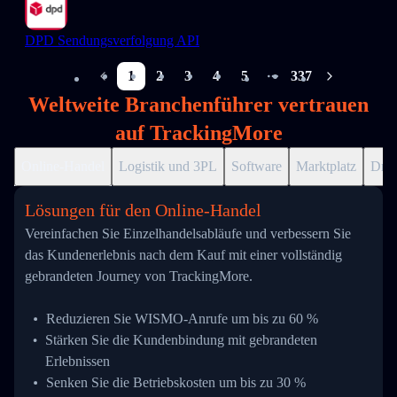
DPD Sendungsverfolgung API
1
2
3
4
5
337
More pages
Weltweite Branchenführer vertrauen
auf TrackingMore
Online-Handel
Logistik und 3PL
Software
Marktplatz
Drop
Lösungen für den Online-Handel
Vereinfachen Sie Einzelhandelsabläufe und verbessern Sie
das Kundenerlebnis nach dem Kauf mit einer vollständig
gebrandeten Journey von TrackingMore.
Reduzieren Sie WISMO-Anrufe um bis zu 60 %
Stärken Sie die Kundenbindung mit gebrandeten
Erlebnissen
Senken Sie die Betriebskosten um bis zu 30 %