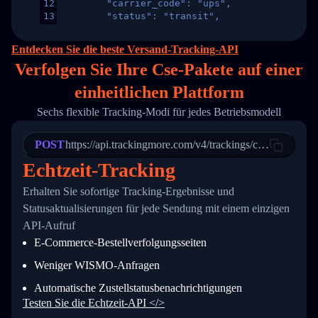
12
        "carrier_code": "ups",
13
        "status": "transit",
14
        "original_country": "China",
15
        "destination_country": "United States
Entdecken Sie die beste Versand-Tracking-API
16
        "itemTimeLength": 2,
Verfolgen Sie Ihre Cse-Pakete auf
einer
17
        "weblink": "",
18
        "phone": null,
einheitlichen Plattform
19
        "trackinfo": [
20
          {
Sechs flexible Tracking-Modi für jedes Betriebsmodell
21
            "Date": "2017-03-08 04: 22: 00",
22
            "StatusDescription": "Departed Fa
POST
23
            "Details": "Departed Facility in 
https://api.trackingmore.com/v4/trackings/create
24
          },
Echtzeit-Tracking
25
          {
26
            "Date": "2017-03-06 15:28:00",
Erhalten Sie sofortige Tracking-Ergebnisse und
27
            "StatusDescription": "Shipment pi
Statusaktualisierungen für jede Sendung mit einem einzigen
28
            "Details": "BEIJING-CHINA,PEOPLES
29
          }
API-Aufruf
30
        ]
E-Commerce-Bestellverfolgungsseiten
31
      }
32
    ]
Weniger WISMO-Anfragen
33
  }
34
}
Automatische Zustellstatusbenachrichtigungen
Testen Sie die Echtzeit-API </>