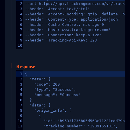
2
--url https://api.trackingmore.com/v4/trackin
3
--header 'Accept: text/html'
4
--header 'Accept-Encoding: gzip, deflate, br,
5
--header 'Content-Type: application/json'
6
--header 'Cache-Control: max-age=0'
7
--header 'Host: www.trackingmore.com'
8
--header 'Connection: keep-alive'
9
--header 'Tracking-Api-Key: 123'
10
Response
1
{
2
  "meta": {
3
    "code": 200,
4
    "type": "Success",
5
    "message": "Success"
6
  },
7
  "data": {
8
    "origin_info": [
9
      {
10
        "id": "b9533f736b05d563c71231cdd79b2a
11
        "tracking_number": "1939155131",