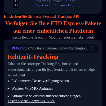
12
        "carrier_code": "ups",
13
        "status": "transit",
14
        "original_country": "China",
15
        "destination_country": "United States
Entdecken Sie die beste Versand-Tracking-API
16
        "itemTimeLength": 2,
Verfolgen Sie Ihre FTD Express-Pakete
17
        "weblink": "",
18
        "phone": null,
auf
einer
einheitlichen Plattform
19
        "trackinfo": [
20
          {
Sechs flexible Tracking-Modi für jedes Betriebsmodell
21
            "Date": "2017-03-08 04: 22: 00",
22
            "StatusDescription": "Departed Fa
POST
23
            "Details": "Departed Facility in 
https://api.trackingmore.com/v4/trackings/create
24
          },
Echtzeit-Tracking
25
          {
26
            "Date": "2017-03-06 15:28:00",
Erhalten Sie sofortige Tracking-Ergebnisse und
27
            "StatusDescription": "Shipment pi
Statusaktualisierungen für jede Sendung mit einem einzigen
28
            "Details": "BEIJING-CHINA,PEOPLES
29
          }
API-Aufruf
30
        ]
E-Commerce-Bestellverfolgungsseiten
31
      }
32
    ]
Weniger WISMO-Anfragen
33
  }
34
}
Automatische Zustellstatusbenachrichtigungen
Testen Sie die Echtzeit-API </>