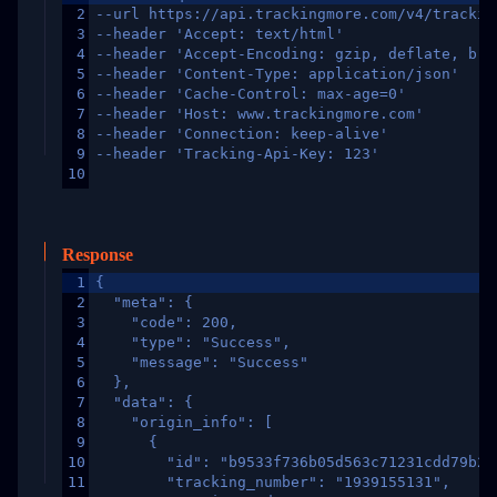
2
--url https://api.trackingmore.com/v4/trackin
3
--header 'Accept: text/html'
4
--header 'Accept-Encoding: gzip, deflate, br,
5
--header 'Content-Type: application/json'
6
--header 'Cache-Control: max-age=0'
7
--header 'Host: www.trackingmore.com'
8
--header 'Connection: keep-alive'
9
--header 'Tracking-Api-Key: 123'
10
Response
1
{
2
  "meta": {
3
    "code": 200,
4
    "type": "Success",
5
    "message": "Success"
6
  },
7
  "data": {
8
    "origin_info": [
9
      {
10
        "id": "b9533f736b05d563c71231cdd79b2a
11
        "tracking_number": "1939155131",