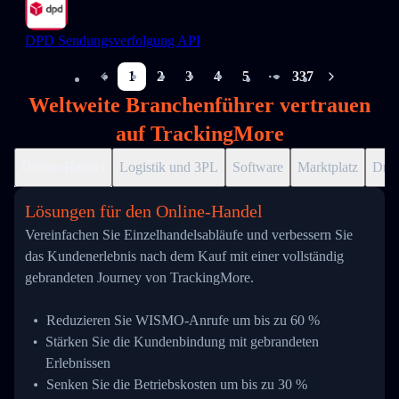
DPD Sendungsverfolgung API
1
2
3
4
5
337
More pages
Weltweite Branchenführer vertrauen
auf TrackingMore
Online-Handel
Logistik und 3PL
Software
Marktplatz
Drop
Lösungen für den Online-Handel
Vereinfachen Sie Einzelhandelsabläufe und verbessern Sie
das Kundenerlebnis nach dem Kauf mit einer vollständig
gebrandeten Journey von TrackingMore.
Reduzieren Sie WISMO-Anrufe um bis zu 60 %
Stärken Sie die Kundenbindung mit gebrandeten
Erlebnissen
Senken Sie die Betriebskosten um bis zu 30 %