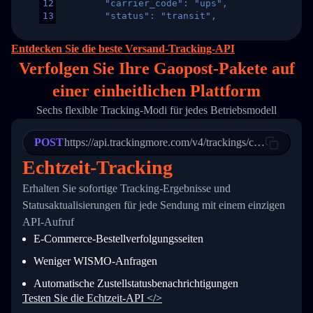
12
        "carrier_code": "ups",
13
        "status": "transit",
14
        "original_country": "China",
15
        "destination_country": "United States
Entdecken Sie die beste Versand-Tracking-API
16
        "itemTimeLength": 2,
Verfolgen Sie Ihre Gaopost-Pakete auf
17
        "weblink": "",
18
        "phone": null,
einer
einheitlichen Plattform
19
        "trackinfo": [
20
          {
Sechs flexible Tracking-Modi für jedes Betriebsmodell
21
            "Date": "2017-03-08 04: 22: 00",
22
            "StatusDescription": "Departed Fa
POST
23
            "Details": "Departed Facility in 
https://api.trackingmore.com/v4/trackings/create
24
          },
Echtzeit-Tracking
25
          {
26
            "Date": "2017-03-06 15:28:00",
Erhalten Sie sofortige Tracking-Ergebnisse und
27
            "StatusDescription": "Shipment pi
Statusaktualisierungen für jede Sendung mit einem einzigen
28
            "Details": "BEIJING-CHINA,PEOPLES
29
          }
API-Aufruf
30
        ]
E-Commerce-Bestellverfolgungsseiten
31
      }
32
    ]
Weniger WISMO-Anfragen
33
  }
34
}
Automatische Zustellstatusbenachrichtigungen
Testen Sie die Echtzeit-API </>