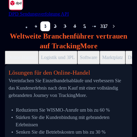
DPD Sendungsverfolgung API
1
2
3
4
5
337
More pages
Weltweite Branchenführer vertrauen
auf TrackingMore
Online-Handel
Logistik und 3PL
Software
Marktplatz
Drop
Lösungen für den Online-Handel
Vereinfachen Sie Einzelhandelsabläufe und verbessern Sie
das Kundenerlebnis nach dem Kauf mit einer vollständig
gebrandeten Journey von TrackingMore.
Reduzieren Sie WISMO-Anrufe um bis zu 60 %
Stärken Sie die Kundenbindung mit gebrandeten
Erlebnissen
Senken Sie die Betriebskosten um bis zu 30 %