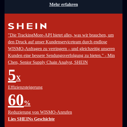
Mehr erfahren
"Die TrackingMore-API bietet alles, was wir brauchen, um
den Druck auf unser Kundenserviceteam durch endlose
WISMO-Anfragen zu verringern – und gleichzeitig unseren
Kunden eine bessere Sendungsverfolgung zu bieten." - Min
Chen, Senior Supply Chain Analyst, SHEIN
5
X
Effizienzsteigerung
60
%
Reduzierung von WISMO-Anrufen
Lies SHEINs Geschichte