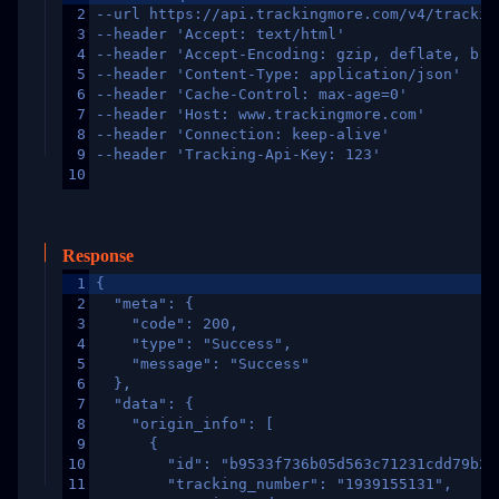
2
--url https://api.trackingmore.com/v4/trackin
3
--header 'Accept: text/html'
4
--header 'Accept-Encoding: gzip, deflate, br,
5
--header 'Content-Type: application/json'
6
--header 'Cache-Control: max-age=0'
7
--header 'Host: www.trackingmore.com'
8
--header 'Connection: keep-alive'
9
--header 'Tracking-Api-Key: 123'
10
Response
1
{
2
  "meta": {
3
    "code": 200,
4
    "type": "Success",
5
    "message": "Success"
6
  },
7
  "data": {
8
    "origin_info": [
9
      {
10
        "id": "b9533f736b05d563c71231cdd79b2a
11
        "tracking_number": "1939155131",