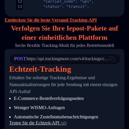
12
        "carrier_code": "ups",
13
        "status": "transit",
14
        "original_country": "China",
15
        "destination_country": "United States
Entdecken Sie die beste Versand-Tracking-API
16
        "itemTimeLength": 2,
Verfolgen Sie Ihre Iepost-Pakete auf
17
        "weblink": "",
18
        "phone": null,
einer
einheitlichen Plattform
19
        "trackinfo": [
20
          {
Sechs flexible Tracking-Modi für jedes Betriebsmodell
21
            "Date": "2017-03-08 04: 22: 00",
22
            "StatusDescription": "Departed Fa
POST
23
            "Details": "Departed Facility in 
https://api.trackingmore.com/v4/trackings/create
24
          },
Echtzeit-Tracking
25
          {
26
            "Date": "2017-03-06 15:28:00",
Erhalten Sie sofortige Tracking-Ergebnisse und
27
            "StatusDescription": "Shipment pi
Statusaktualisierungen für jede Sendung mit einem einzigen
28
            "Details": "BEIJING-CHINA,PEOPLES
29
          }
API-Aufruf
30
        ]
E-Commerce-Bestellverfolgungsseiten
31
      }
32
    ]
Weniger WISMO-Anfragen
33
  }
34
}
Automatische Zustellstatusbenachrichtigungen
Testen Sie die Echtzeit-API </>