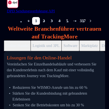
DPD Sendungsverfolgung API
1
2
3
4
5
337
More pages
Weltweite Branchenführer vertrauen
auf TrackingMore
Online-Handel
Logistik und 3PL
Software
Marktplatz
Drop
Lösungen für den Online-Handel
Vereinfachen Sie Einzelhandelsabläufe und verbessern Sie
das Kundenerlebnis nach dem Kauf mit einer vollständig
gebrandeten Journey von TrackingMore.
Reduzieren Sie WISMO-Anrufe um bis zu 60 %
Stärken Sie die Kundenbindung mit gebrandeten
Erlebnissen
Senken Sie die Betriebskosten um bis zu 30 %