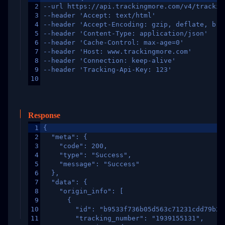
2
--url https://api.trackingmore.com/v4/trackin
3
--header 'Accept: text/html'
4
--header 'Accept-Encoding: gzip, deflate, br,
5
--header 'Content-Type: application/json'
6
--header 'Cache-Control: max-age=0'
7
--header 'Host: www.trackingmore.com'
8
--header 'Connection: keep-alive'
9
--header 'Tracking-Api-Key: 123'
10
Response
1
{
2
  "meta": {
3
    "code": 200,
4
    "type": "Success",
5
    "message": "Success"
6
  },
7
  "data": {
8
    "origin_info": [
9
      {
10
        "id": "b9533f736b05d563c71231cdd79b2a
11
        "tracking_number": "1939155131",