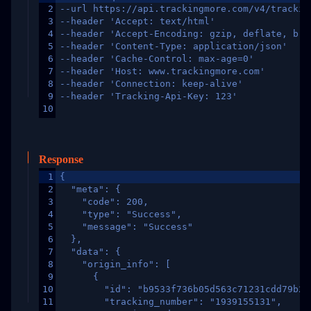
2
--url https://api.trackingmore.com/v4/trackin
3
--header 'Accept: text/html'
4
--header 'Accept-Encoding: gzip, deflate, br,
5
--header 'Content-Type: application/json'
6
--header 'Cache-Control: max-age=0'
7
--header 'Host: www.trackingmore.com'
8
--header 'Connection: keep-alive'
9
--header 'Tracking-Api-Key: 123'
10
Response
1
{
2
  "meta": {
3
    "code": 200,
4
    "type": "Success",
5
    "message": "Success"
6
  },
7
  "data": {
8
    "origin_info": [
9
      {
10
        "id": "b9533f736b05d563c71231cdd79b2a
11
        "tracking_number": "1939155131",