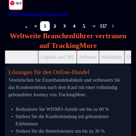
DPD Sendungsverfolgung API
1
2
3
4
5
337
More pages
Weltweite Branchenführer vertrauen
auf TrackingMore
Online-Handel
Logistik und 3PL
Software
Marktplatz
Drop
Lösungen für den Online-Handel
Vereinfachen Sie Einzelhandelsabläufe und verbessern Sie
das Kundenerlebnis nach dem Kauf mit einer vollständig
gebrandeten Journey von TrackingMore.
Reduzieren Sie WISMO-Anrufe um bis zu 60 %
Stärken Sie die Kundenbindung mit gebrandeten
Erlebnissen
Senken Sie die Betriebskosten um bis zu 30 %