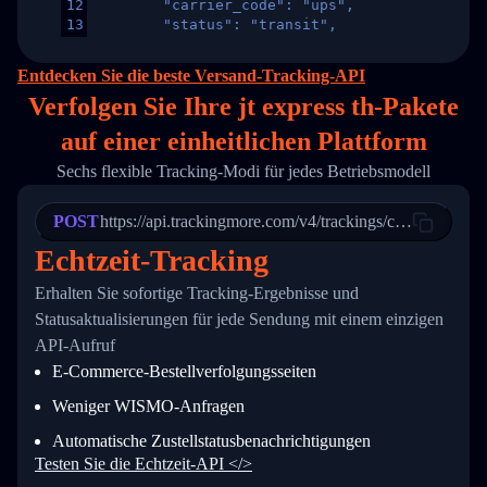
12
        "carrier_code": "ups",
13
        "status": "transit",
14
        "original_country": "China",
15
        "destination_country": "United States
Entdecken Sie die beste Versand-Tracking-API
16
        "itemTimeLength": 2,
Verfolgen Sie Ihre jt express th-Pakete
17
        "weblink": "",
18
        "phone": null,
auf
einer
einheitlichen Plattform
19
        "trackinfo": [
20
          {
Sechs flexible Tracking-Modi für jedes Betriebsmodell
21
            "Date": "2017-03-08 04: 22: 00",
22
            "StatusDescription": "Departed Fa
POST
23
            "Details": "Departed Facility in 
https://api.trackingmore.com/v4/trackings/create
24
          },
Echtzeit-Tracking
25
          {
26
            "Date": "2017-03-06 15:28:00",
Erhalten Sie sofortige Tracking-Ergebnisse und
27
            "StatusDescription": "Shipment pi
Statusaktualisierungen für jede Sendung mit einem einzigen
28
            "Details": "BEIJING-CHINA,PEOPLES
29
          }
API-Aufruf
30
        ]
E-Commerce-Bestellverfolgungsseiten
31
      }
32
    ]
Weniger WISMO-Anfragen
33
  }
34
}
Automatische Zustellstatusbenachrichtigungen
Testen Sie die Echtzeit-API </>