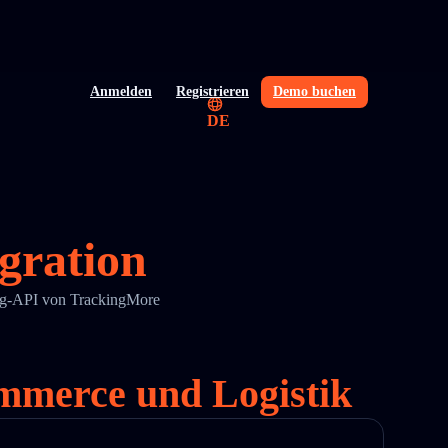
Anmelden
Registrieren
Demo buchen
DE
gration
ing-API von TrackingMore
mmerce und Logistik