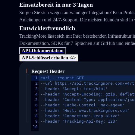
Einsatzbereit in nur 3 Tagen
Sorgen Sie sich wegen aufwändiger Integration? Kein Problem
Anleitungen und 24/7-Support. Die meisten Kunden sind in we
Entwicklerfreundlich
TrackingMore lässt sich mit Ihrer bestehenden Infrastruktur 
Dokumentation, SDKs für 7 Sprachen auf GitHub und einfac
API-Dokumentation
API-Schlüssel erhalten </>
Request-Header
1
curl --request GET
2
--url https://api.trackingmore.com/v4/t
3
--header 'Accept: text/html'
4
--header 'Accept-Encoding: gzip, deflat
5
--header 'Content-Type: application/jso
6
--header 'Cache-Control: max-age=0'
7
--header 'Host: www.trackingmore.com'
8
--header 'Connection: keep-alive'
9
--header 'Tracking-Api-Key: 123'
10