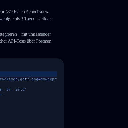
. Wir bieten Schnellstart-
niger als 3 Tagen startklar.
integrieren – mit umfassender
her API-Tests über Postman.
rackings/get?lang=en&express=ups&tracknumber=1939155131
e, br, zstd'
n'