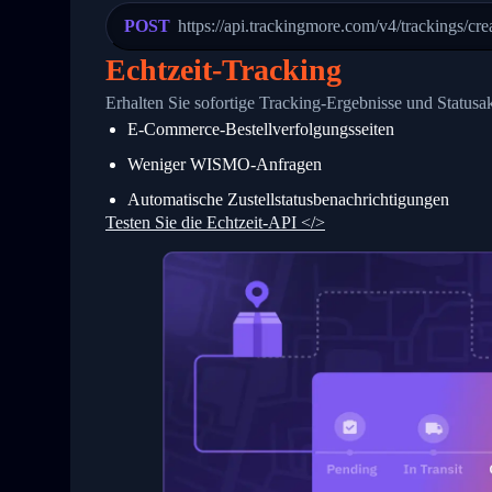
23
            "Details": "Departed Facili
POST
https://api.trackingmore.com/v4/trackings/cre
24
          },
25
          {
Echtzeit-Tracking
26
            "Date": "2017-03-06 15:28:0
27
            "StatusDescription": "Shipm
Erhalten Sie sofortige Tracking-Ergebnisse und Statusa
28
            "Details": "BEIJING-CHINA,P
E-Commerce-Bestellverfolgungsseiten
29
          }
30
        ]
Weniger WISMO-Anfragen
31
      }
32
    ]
Automatische Zustellstatusbenachrichtigungen
33
  }
Testen Sie die Echtzeit-API </>
34
}