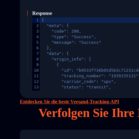
Response
1
{
2
  "meta": {
3
    "code": 200,
4
    "type": "Success",
5
    "message": "Success"
6
  },
7
  "data": {
8
    "origin_info": [
9
      {
10
        "id": "b9533f736b05d563c71231cd
11
        "tracking_number": "1939155131"
12
        "carrier_code": "ups",
13
        "status": "transit",
14
        "original_country": "China",
15
        "destination_country": "United 
Entdecken Sie die beste Versand-Tracking-API
16
        "itemTimeLength": 2,
Verfolgen Sie Ihre
17
        "weblink": "",
18
        "phone": null,
19
        "trackinfo": [
20
          {
21
            "Date": "2017-03-08 04: 22:
22
            "StatusDescription": "Depar