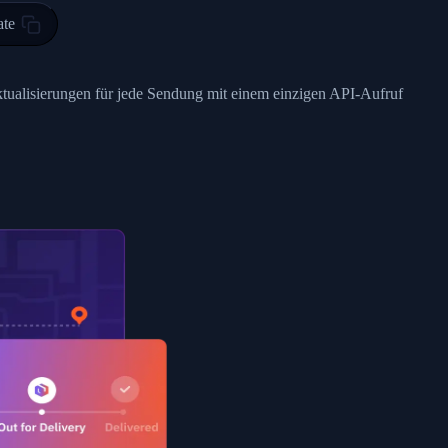
ty in HONG KONG-HONG KONG, HONG KONG-HONG KONG,2017-03-0
ate
0",
ent picked up",
ktualisierungen für jede Sendung mit einem einzigen API-Aufruf
EOPLES REPUBLIC"