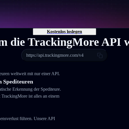
Kostenlos loslegen
 die TrackingMore API 
https://api.trackingmore.com/v4
ren weltweit mit nur einer API.
 Spediteuren
atische Erkennung der Spediteure.
rackingMore ist alles an einem
uensverlust führen. Unsere API