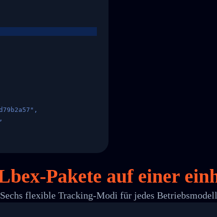
d79b2a57",
,
States",
 Lbex-Pakete auf
einer
einh
Sechs flexible Tracking-Modi für jedes Betriebsmodel
 00",
ted Facility in HONG KONG-HONG KONG",