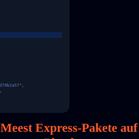
d79b2a57",
,
States",
e Meest Express-Pakete au