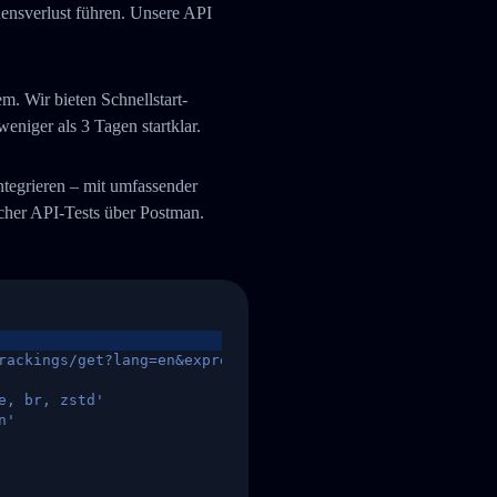
uensverlust führen. Unsere API
. Wir bieten Schnellstart-
niger als 3 Tagen startklar.
integrieren – mit umfassender
her API-Tests über Postman.
rackings/get?lang=en&express=ups&tracknumber=1939155131
e, br, zstd'
n'