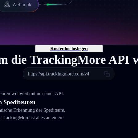
Kostenlos loslegen
 die TrackingMore API 
https://api.trackingmore.com/v4
ren weltweit mit nur einer API.
 Spediteuren
atische Erkennung der Spediteure.
rackingMore ist alles an einem