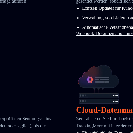
nfrage abrufen
gesendet werden, sobald sich 
Echtzeit-Updates für Kund
Verwaltung von Lieferaus
Automatische Versandbena
Webhook-Dokumentation anz
Cloud-Datenma
berprüft den Sendungsstatus
Zentralisieren Sie Ihre Logist
en oder täglich), bis die
TrackingMore mit integrierter
Eine einheitliche Datenspe