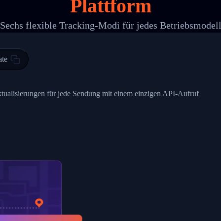
Plattform
 00",
ted Facility in HONG KONG-HONG KONG",
Sechs flexible Tracking-Modi für jedes Betriebsmodel
ty in HONG KONG-HONG KONG, HONG KONG-HONG KONG,2017-03-0
0",
ate
ent picked up",
EOPLES REPUBLIC"
ktualisierungen für jede Sendung mit einem einzigen API-Aufruf