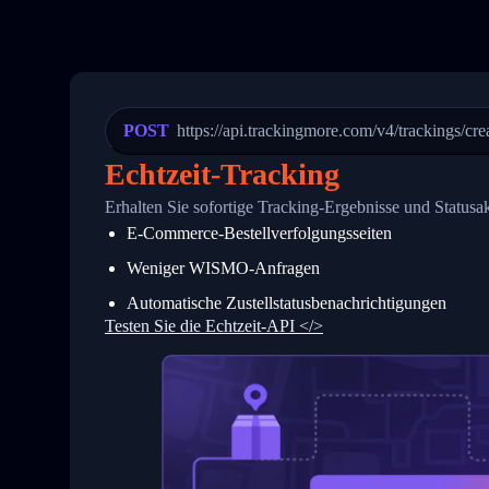
20
          {
21
            "Date": "2017-03-08 04: 22:
22
            "StatusDescription": "Depar
23
            "Details": "Departed Facili
24
          },
25
          {
26
            "Date": "2017-03-06 15:28:0
POST
https://api.trackingmore.com/v4/trackings/cre
27
            "StatusDescription": "Shipm
28
            "Details": "BEIJING-CHINA,P
Echtzeit-Tracking
29
          }
30
        ]
Erhalten Sie sofortige Tracking-Ergebnisse und Statusa
31
      }
E-Commerce-Bestellverfolgungsseiten
32
    ]
33
  }
Weniger WISMO-Anfragen
34
}
Automatische Zustellstatusbenachrichtigungen
Testen Sie die Echtzeit-API </>