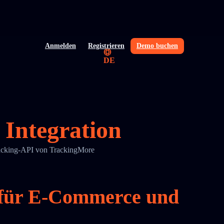
Anmelden
Registrieren
Demo buchen
DE
Integration
racking-API von TrackingMore
 für E-Commerce und