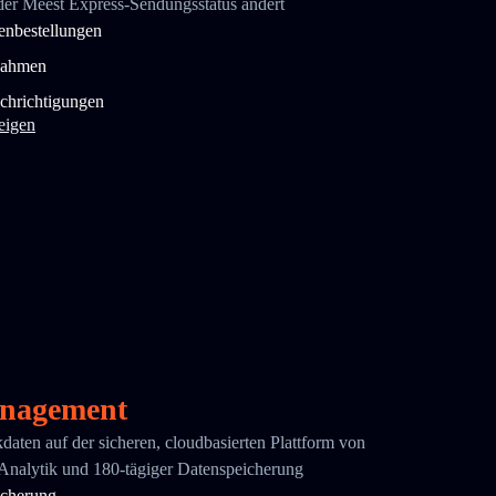
der Meest Express-Sendungsstatus ändert
enbestellungen
nahmen
chrichtigungen
eigen
nagement
ikdaten auf der sicheren, cloudbasierten Plattform von
 Analytik und 180-tägiger Datenspeicherung
icherung