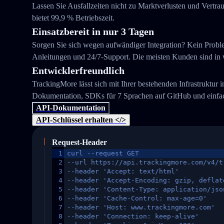
Lassen Sie Ausfallzeiten nicht zu Marktverlusten und Vertra
bietet 99,9 % Betriebszeit.
Einsatzbereit in nur 3 Tagen
Sorgen Sie sich wegen aufwändiger Integration? Kein Problem
Anleitungen und 24/7-Support. Die meisten Kunden sind in we
Entwicklerfreundlich
TrackingMore lässt sich mit Ihrer bestehenden Infrastruktur 
Dokumentation, SDKs für 7 Sprachen auf GitHub und einfac
API-Dokumentation
API-Schlüssel erhalten </>
Request-Header
1
curl --request GET
2
--url https://api.trackingmore.com/v4/t
3
--header 'Accept: text/html'
4
--header 'Accept-Encoding: gzip, deflat
5
--header 'Content-Type: application/jso
6
--header 'Cache-Control: max-age=0'
7
--header 'Host: www.trackingmore.com'
8
--header 'Connection: keep-alive'