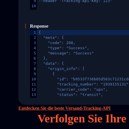
9
--header 'Tracking-Api-Key: 123'
10
Response
1
{
2
  "meta": {
3
    "code": 200,
4
    "type": "Success",
5
    "message": "Success"
6
  },
7
  "data": {
8
    "origin_info": [
9
      {
10
        "id": "b9533f736b05d563c71231cd
11
        "tracking_number": "1939155131"
12
        "carrier_code": "ups",
13
        "status": "transit",
14
        "original_country": "China",
15
        "destination_country": "United 
Entdecken Sie die beste Versand-Tracking-API
16
        "itemTimeLength": 2,
Verfolgen Sie Ihr
17
        "weblink": "",
18
        "phone": null,
19
        "trackinfo": [