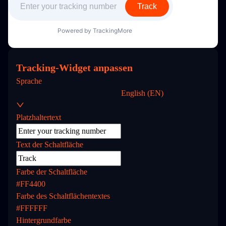
Tracking-Widget anpassen
Sprache
English (EN)
Platzhaltertext
Text der Schaltfläche
Farbe der Schaltfläche
#FF4400
Farbe des Schaltflächentextes
#FFFFFF
Hintergrundfarbe