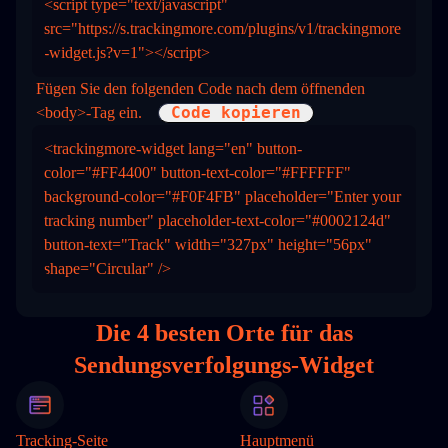
<script type="text/javascript" 
src="https://s.trackingmore.com/plugins/v1/trackingmore
-widget.js?v=1"></script>
Fügen Sie den folgenden Code nach dem öffnenden 
Code kopieren
<body>-Tag ein.
<trackingmore-widget lang="en" button-
color="#FF4400" button-text-color="#FFFFFF" 
background-color="#F0F4FB" placeholder="Enter your 
tracking number" placeholder-text-color="#0002124d" 
button-text="Track" width="327px" height="56px" 
shape="Circular" />
Die 4
besten Orte
für das
Sendungsverfolgungs-Widget
Tracking-Seite
Hauptmenü