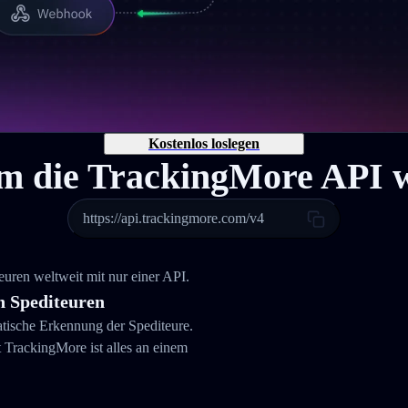
Kostenlos loslegen
 die TrackingMore API 
https://api.trackingmore.com/v4
ren weltweit mit nur einer API.
 Spediteuren
atische Erkennung der Spediteure.
rackingMore ist alles an einem