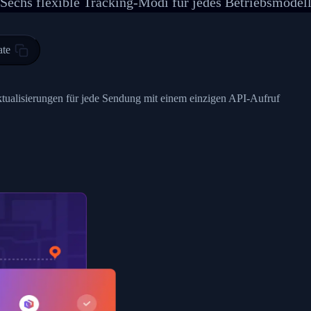
Sechs flexible Tracking-Modi für jedes Betriebsmodel
 00",
ted Facility in HONG KONG-HONG KONG",
ty in HONG KONG-HONG KONG, HONG KONG-HONG KONG,2017-03-0
ate
0",
ent picked up",
ktualisierungen für jede Sendung mit einem einzigen API-Aufruf
EOPLES REPUBLIC"