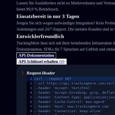
Lassen Sie Ausfallzeiten nicht zu Marktverlusten und Vertra
bietet 99,9 % Betriebszeit.
Einsatzbereit in nur 3 Tagen
Sorgen Sie sich wegen aufwändiger Integration? Kein Problem
Anleitungen und 24/7-Support. Die meisten Kunden sind in we
Entwicklerfreundlich
TrackingMore lässt sich mit Ihrer bestehenden Infrastruktur 
Dokumentation, SDKs für 7 Sprachen auf GitHub und einfac
API-Dokumentation
API-Schlüssel erhalten </>
Request-Header
1
curl --request GET
2
--url https://api.trackingmore.com/v4/t
3
--header 'Accept: text/html'
4
--header 'Accept-Encoding: gzip, deflat
5
--header 'Content-Type: application/jso
6
--header 'Cache-Control: max-age=0'
7
--header 'Host: www.trackingmore.com'
8
--header 'Connection: keep-alive'