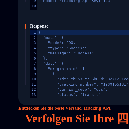
9
--header 'Tracking-Api-Key: 123'
10
Response
1
{
2
  "meta": {
3
    "code": 200,
4
    "type": "Success",
5
    "message": "Success"
6
  },
7
  "data": {
8
    "origin_info": [
9
      {
10
        "id": "b9533f736b05d563c71231cd
11
        "tracking_number": "1939155131"
12
        "carrier_code": "ups",
13
        "status": "transit",
14
        "original_country": "China",
15
        "destination_country": "United 
Entdecken Sie die beste Versand-Tracking-API
16
        "itemTimeLength": 2,
Verfolgen Sie Ihr
17
        "weblink": "",
18
        "phone": null,
19
        "trackinfo": [