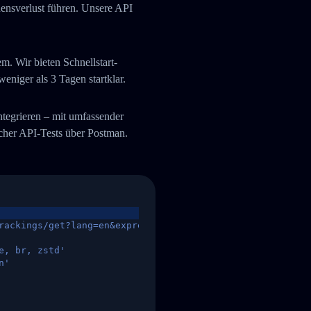
uensverlust führen. Unsere API
. Wir bieten Schnellstart-
niger als 3 Tagen startklar.
integrieren – mit umfassender
her API-Tests über Postman.
rackings/get?lang=en&express=ups&tracknumber=1939155131
e, br, zstd'
n'