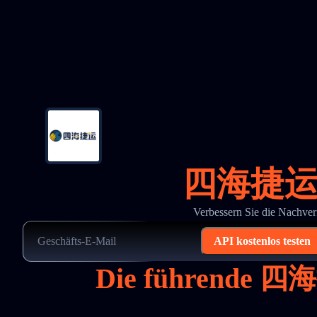
四海捷运-Tr
Verbessern Sie die Nachv
API kostenlos testen
Die führende 四海