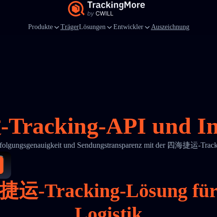
Produkte
Träger
Lösungen
Entwickler
Auszeichnung
acking-API und Int
erfolgungsgenauigkeit und Sendungstransparenz mit der 四海捷运-Trac
捷运-Tracking-Lösung fü
Logistik