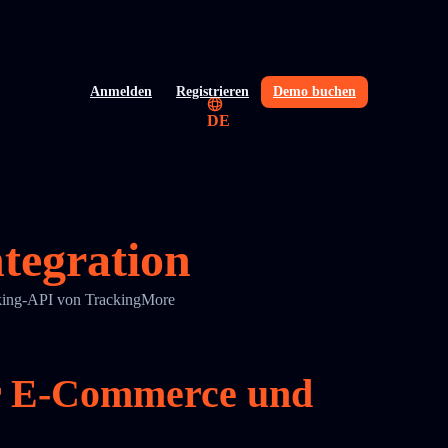
Anmelden
Registrieren
Demo buchen
DE
egration
king-API von TrackingMore
r E-Commerce und