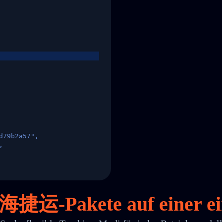
d79b2a57",
,
States",
e 四海捷运-Pakete auf
einer
ei