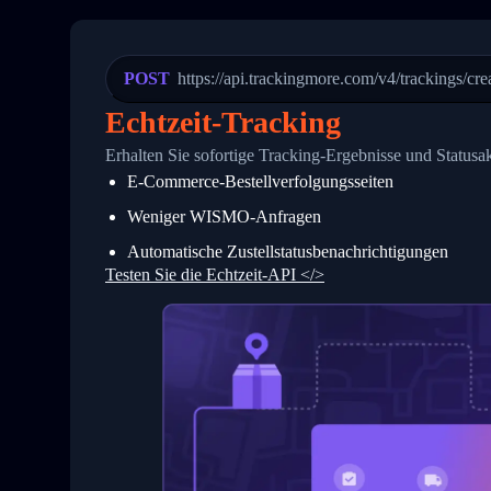
20
          {
21
            "Date": "2017-03-08 04: 22:
22
            "StatusDescription": "Depar
23
            "Details": "Departed Facili
POST
https://api.trackingmore.com/v4/trackings/cre
24
          },
25
          {
Echtzeit-Tracking
26
            "Date": "2017-03-06 15:28:0
27
            "StatusDescription": "Shipm
Erhalten Sie sofortige Tracking-Ergebnisse und Statusa
28
            "Details": "BEIJING-CHINA,P
E-Commerce-Bestellverfolgungsseiten
29
          }
30
        ]
Weniger WISMO-Anfragen
31
      }
32
    ]
Automatische Zustellstatusbenachrichtigungen
33
  }
Testen Sie die Echtzeit-API </>
34
}