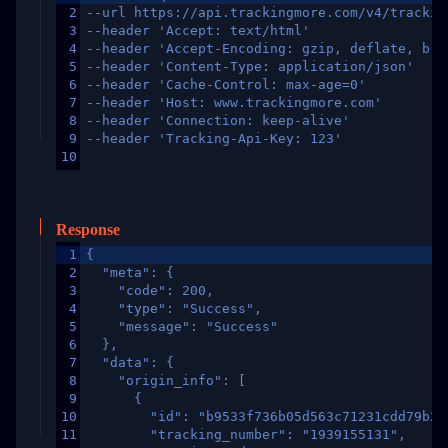
2
--url https://api.trackingmore.com/v4/trackin
3
--header 'Accept: text/html'
4
--header 'Accept-Encoding: gzip, deflate, br,
5
--header 'Content-Type: application/json'
6
--header 'Cache-Control: max-age=0'
7
--header 'Host: www.trackingmore.com'
8
--header 'Connection: keep-alive'
9
--header 'Tracking-Api-Key: 123'
10
Response
1
{
2
  "meta": {
3
    "code": 200,
4
    "type": "Success",
5
    "message": "Success"
6
  },
7
  "data": {
8
    "origin_info": [
9
      {
10
        "id": "b9533f736b05d563c71231cdd79b2a
11
        "tracking_number": "1939155131",