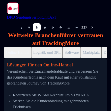
DPD Sendungsverfolgung API
1
2
3
4
5
337
More pages
Weltweite Branchenführer vertrauen
auf TrackingMore
Online-Handel
Logistik und 3PL
Software
Marktplatz
Drop
Lösungen für den Online-Handel
Vereinfachen Sie Einzelhandelsabläufe und verbessern Sie
das Kundenerlebnis nach dem Kauf mit einer vollständig
gebrandeten Journey von TrackingMore.
Reduzieren Sie WISMO-Anrufe um bis zu 60 %
Stärken Sie die Kundenbindung mit gebrandeten
Erlebnissen