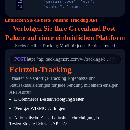
12
        "carrier_code": "ups",
13
        "status": "transit",
14
        "original_country": "China",
15
        "destination_country": "United States
Entdecken Sie die beste Versand-Tracking-API
16
        "itemTimeLength": 2,
Verfolgen Sie Ihre Greenland Post-
17
        "weblink": "",
18
        "phone": null,
Pakete auf
einer
einheitlichen Plattform
19
        "trackinfo": [
20
          {
Sechs flexible Tracking-Modi für jedes Betriebsmodell
21
            "Date": "2017-03-08 04: 22: 00",
22
            "StatusDescription": "Departed Fa
POST
23
            "Details": "Departed Facility in 
https://api.trackingmore.com/v4/trackings/create
24
          },
Echtzeit-Tracking
25
          {
26
            "Date": "2017-03-06 15:28:00",
Erhalten Sie sofortige Tracking-Ergebnisse und
27
            "StatusDescription": "Shipment pi
Statusaktualisierungen für jede Sendung mit einem einzigen
28
            "Details": "BEIJING-CHINA,PEOPLES
29
          }
API-Aufruf
30
        ]
E-Commerce-Bestellverfolgungsseiten
31
      }
32
    ]
Weniger WISMO-Anfragen
33
  }
34
}
Automatische Zustellstatusbenachrichtigungen
Testen Sie die Echtzeit-API </>