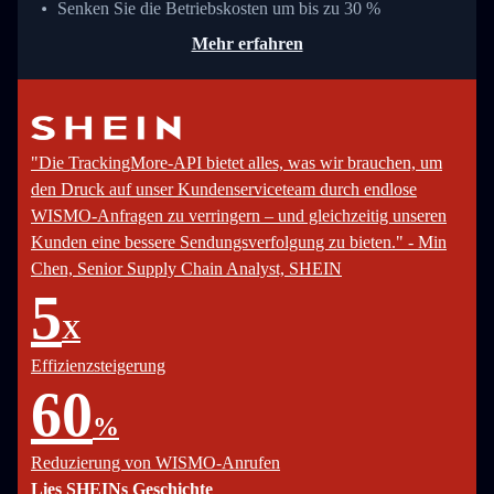
Senken Sie die Betriebskosten um bis zu 30 %
Mehr erfahren
"Die TrackingMore-API bietet alles, was wir brauchen, um
den Druck auf unser Kundenserviceteam durch endlose
WISMO-Anfragen zu verringern – und gleichzeitig unseren
Kunden eine bessere Sendungsverfolgung zu bieten." - Min
Chen, Senior Supply Chain Analyst, SHEIN
5
X
Effizienzsteigerung
60
%
Reduzierung von WISMO-Anrufen
Lies SHEINs Geschichte