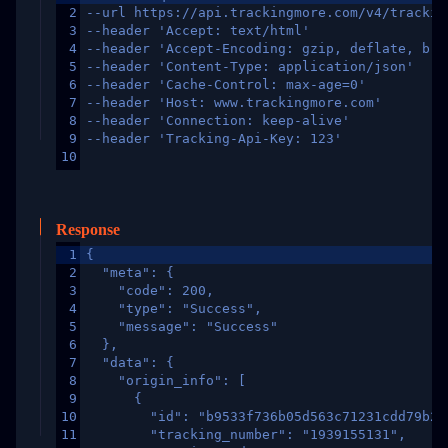
2
--url https://api.trackingmore.com/v4/trackin
3
--header 'Accept: text/html'
4
--header 'Accept-Encoding: gzip, deflate, br,
5
--header 'Content-Type: application/json'
6
--header 'Cache-Control: max-age=0'
7
--header 'Host: www.trackingmore.com'
8
--header 'Connection: keep-alive'
9
--header 'Tracking-Api-Key: 123'
10
Response
1
{
2
  "meta": {
3
    "code": 200,
4
    "type": "Success",
5
    "message": "Success"
6
  },
7
  "data": {
8
    "origin_info": [
9
      {
10
        "id": "b9533f736b05d563c71231cdd79b2a
11
        "tracking_number": "1939155131",