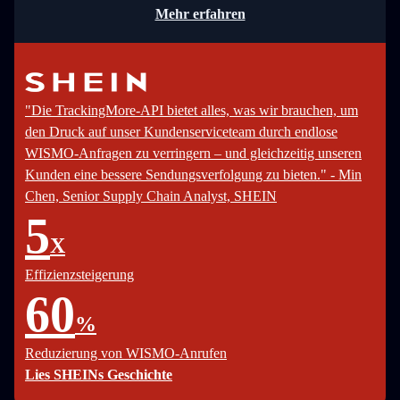
Mehr erfahren
"Die TrackingMore-API bietet alles, was wir brauchen, um
den Druck auf unser Kundenserviceteam durch endlose
WISMO-Anfragen zu verringern – und gleichzeitig unseren
Kunden eine bessere Sendungsverfolgung zu bieten." - Min
Chen, Senior Supply Chain Analyst, SHEIN
5
X
Effizienzsteigerung
60
%
Reduzierung von WISMO-Anrufen
Lies SHEINs Geschichte