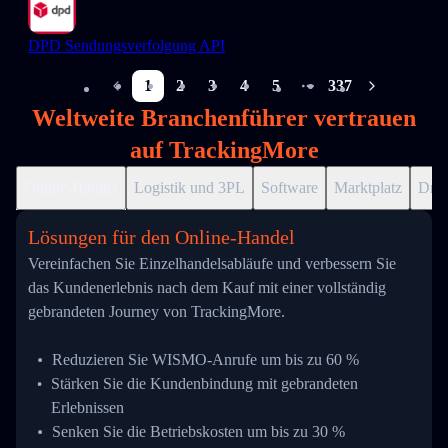
DPD Sendungsverfolgung API
1
2
3
4
5
337
More pages
Weltweite Branchenführer vertrauen
auf TrackingMore
Online-Handel
Logistik und 3PL
Software
Marktplatz
Drop
Lösungen für den Online-Handel
Vereinfachen Sie Einzelhandelsabläufe und verbessern Sie
das Kundenerlebnis nach dem Kauf mit einer vollständig
gebrandeten Journey von TrackingMore.
Reduzieren Sie WISMO-Anrufe um bis zu 60 %
Stärken Sie die Kundenbindung mit gebrandeten
Erlebnissen
Senken Sie die Betriebskosten um bis zu 30 %