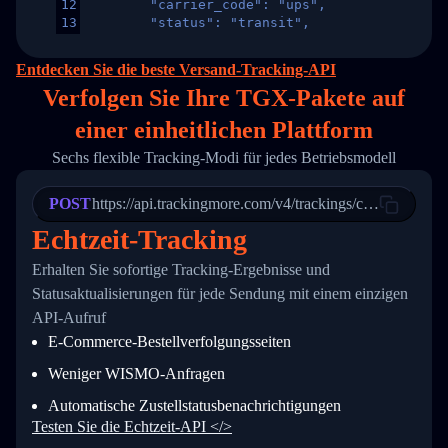
12
        "carrier_code": "ups",
13
        "status": "transit",
14
        "original_country": "China",
15
        "destination_country": "United States
Entdecken Sie die beste Versand-Tracking-API
16
        "itemTimeLength": 2,
Verfolgen Sie Ihre TGX-Pakete auf
17
        "weblink": "",
18
        "phone": null,
einer
einheitlichen Plattform
19
        "trackinfo": [
20
          {
Sechs flexible Tracking-Modi für jedes Betriebsmodell
21
            "Date": "2017-03-08 04: 22: 00",
22
            "StatusDescription": "Departed Fa
POST
23
            "Details": "Departed Facility in 
https://api.trackingmore.com/v4/trackings/create
24
          },
Echtzeit-Tracking
25
          {
26
            "Date": "2017-03-06 15:28:00",
Erhalten Sie sofortige Tracking-Ergebnisse und
27
            "StatusDescription": "Shipment pi
Statusaktualisierungen für jede Sendung mit einem einzigen
28
            "Details": "BEIJING-CHINA,PEOPLES
29
          }
API-Aufruf
30
        ]
E-Commerce-Bestellverfolgungsseiten
31
      }
32
    ]
Weniger WISMO-Anfragen
33
  }
34
}
Automatische Zustellstatusbenachrichtigungen
Testen Sie die Echtzeit-API </>