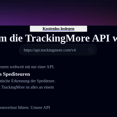
Kostenlos loslegen
 die TrackingMore API 
https://api.trackingmore.com/v4
ren weltweit mit nur einer API.
 Spediteuren
atische Erkennung der Spediteure.
rackingMore ist alles an einem
uensverlust führen. Unsere API