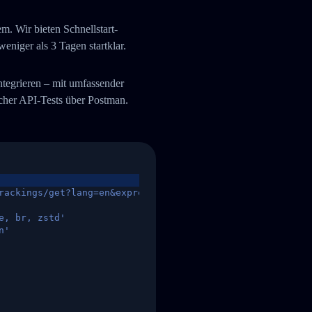
. Wir bieten Schnellstart-
niger als 3 Tagen startklar.
integrieren – mit umfassender
her API-Tests über Postman.
rackings/get?lang=en&express=ups&tracknumber=1939155131
e, br, zstd'
n'