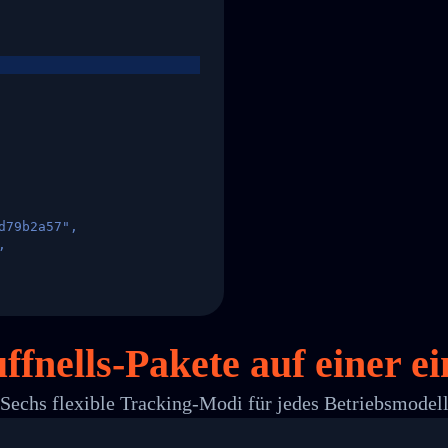
d79b2a57",
,
States",
uffnells-Pakete auf
einer
ei
Sechs flexible Tracking-Modi für jedes Betriebsmodel
 00",
ted Facility in HONG KONG-HONG KONG",