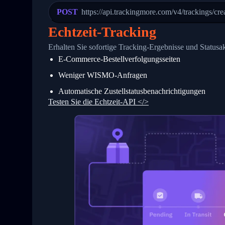
23
            "Details": "Departed Facili
POST
https://api.trackingmore.com/v4/trackings/cre
24
          },
25
          {
Echtzeit-Tracking
26
            "Date": "2017-03-06 15:28:0
27
            "StatusDescription": "Shipm
Erhalten Sie sofortige Tracking-Ergebnisse und Statusa
28
            "Details": "BEIJING-CHINA,P
E-Commerce-Bestellverfolgungsseiten
29
          }
30
        ]
Weniger WISMO-Anfragen
31
      }
32
    ]
Automatische Zustellstatusbenachrichtigungen
33
  }
Testen Sie die Echtzeit-API </>
34
}