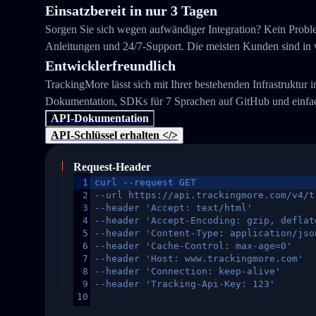
Einsatzbereit in nur 3 Tagen
Sorgen Sie sich wegen aufwändiger Integration? Kein Problem
Anleitungen und 24/7-Support. Die meisten Kunden sind in we
Entwicklerfreundlich
TrackingMore lässt sich mit Ihrer bestehenden Infrastruktur 
Dokumentation, SDKs für 7 Sprachen auf GitHub und einfac
API-Dokumentation
API-Schlüssel erhalten </>
Request-Header
1
curl --request GET
2
--url https://api.trackingmore.com/v4/t
3
--header 'Accept: text/html'
4
--header 'Accept-Encoding: gzip, deflat
5
--header 'Content-Type: application/jso
6
--header 'Cache-Control: max-age=0'
7
--header 'Host: www.trackingmore.com'
8
--header 'Connection: keep-alive'
9
--header 'Tracking-Api-Key: 123'
10