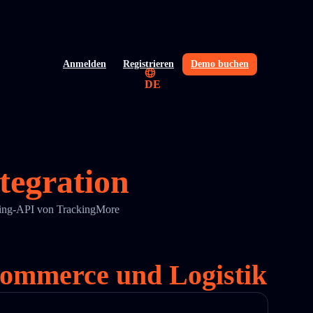
Anmelden
Registrieren
Demo buchen
DE
tegration
cking-API von TrackingMore
Commerce und Logistik