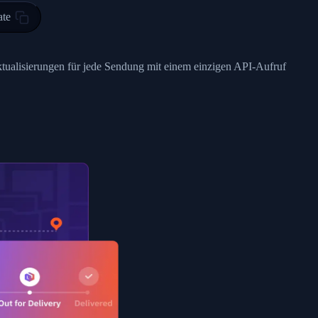
ty in HONG KONG-HONG KONG, HONG KONG-HONG KONG,2017-03-0
ate
0",
ent picked up",
ktualisierungen für jede Sendung mit einem einzigen API-Aufruf
EOPLES REPUBLIC"