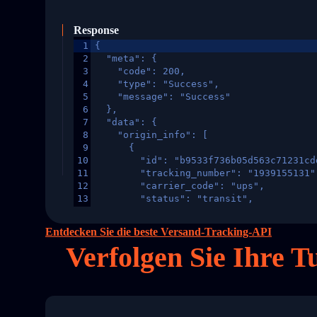
Response
1
{
2
  "meta": {
3
    "code": 200,
4
    "type": "Success",
5
    "message": "Success"
6
  },
7
  "data": {
8
    "origin_info": [
9
      {
10
        "id": "b9533f736b05d563c71231cd
11
        "tracking_number": "1939155131"
12
        "carrier_code": "ups",
13
        "status": "transit",
14
        "original_country": "China",
15
        "destination_country": "United 
Entdecken Sie die beste Versand-Tracking-API
16
        "itemTimeLength": 2,
Verfolgen Sie Ihre T
17
        "weblink": "",
18
        "phone": null,
19
        "trackinfo": [
20
          {
21
            "Date": "2017-03-08 04: 22:
22
            "StatusDescription": "Depar