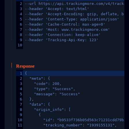
2
--url https://api.trackingmore.com/v4/trackin
3
--header 'Accept: text/html'
4
--header 'Accept-Encoding: gzip, deflate, br,
5
--header 'Content-Type: application/json'
6
--header 'Cache-Control: max-age=0'
7
--header 'Host: www.trackingmore.com'
8
--header 'Connection: keep-alive'
9
--header 'Tracking-Api-Key: 123'
10
Response
1
{
2
  "meta": {
3
    "code": 200,
4
    "type": "Success",
5
    "message": "Success"
6
  },
7
  "data": {
8
    "origin_info": [
9
      {
10
        "id": "b9533f736b05d563c71231cdd79b2a
11
        "tracking_number": "1939155131",