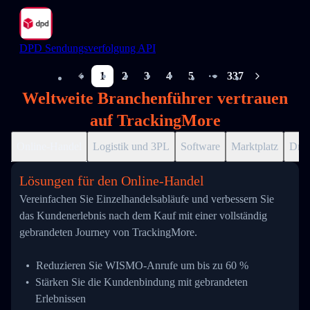
DPD Sendungsverfolgung API
1
2
3
4
5
337
More pages
Weltweite Branchenführer vertrauen
auf TrackingMore
Online-Handel
Logistik und 3PL
Software
Marktplatz
Drop
Lösungen für den Online-Handel
Vereinfachen Sie Einzelhandelsabläufe und verbessern Sie
das Kundenerlebnis nach dem Kauf mit einer vollständig
gebrandeten Journey von TrackingMore.
Reduzieren Sie WISMO-Anrufe um bis zu 60 %
Stärken Sie die Kundenbindung mit gebrandeten
Erlebnissen