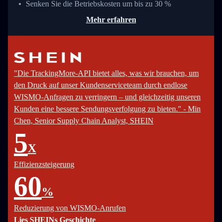
Senken Sie die Betriebskosten um bis zu 30 %
Mehr erfahren
"Die TrackingMore-API bietet alles, was wir brauchen, um
den Druck auf unser Kundenserviceteam durch endlose
WISMO-Anfragen zu verringern – und gleichzeitig unseren
Kunden eine bessere Sendungsverfolgung zu bieten." - Min
Chen, Senior Supply Chain Analyst, SHEIN
5
X
Effizienzsteigerung
60
%
Reduzierung von WISMO-Anrufen
Lies SHEINs Geschichte