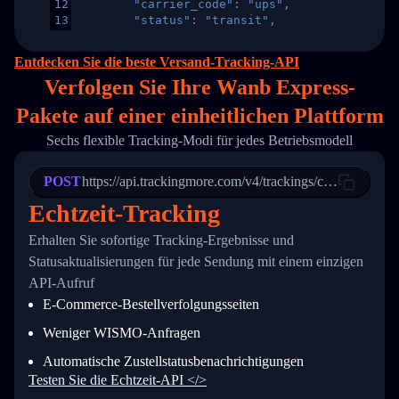
12
        "carrier_code": "ups",
13
        "status": "transit",
14
        "original_country": "China",
15
        "destination_country": "United States
Entdecken Sie die beste Versand-Tracking-API
16
        "itemTimeLength": 2,
Verfolgen Sie Ihre Wanb Express-
17
        "weblink": "",
18
        "phone": null,
Pakete auf
einer
einheitlichen Plattform
19
        "trackinfo": [
20
          {
Sechs flexible Tracking-Modi für jedes Betriebsmodell
21
            "Date": "2017-03-08 04: 22: 00",
22
            "StatusDescription": "Departed Fa
POST
23
            "Details": "Departed Facility in 
https://api.trackingmore.com/v4/trackings/create
24
          },
Echtzeit-Tracking
25
          {
26
            "Date": "2017-03-06 15:28:00",
Erhalten Sie sofortige Tracking-Ergebnisse und
27
            "StatusDescription": "Shipment pi
Statusaktualisierungen für jede Sendung mit einem einzigen
28
            "Details": "BEIJING-CHINA,PEOPLES
29
          }
API-Aufruf
30
        ]
E-Commerce-Bestellverfolgungsseiten
31
      }
32
    ]
Weniger WISMO-Anfragen
33
  }
34
}
Automatische Zustellstatusbenachrichtigungen
Testen Sie die Echtzeit-API </>