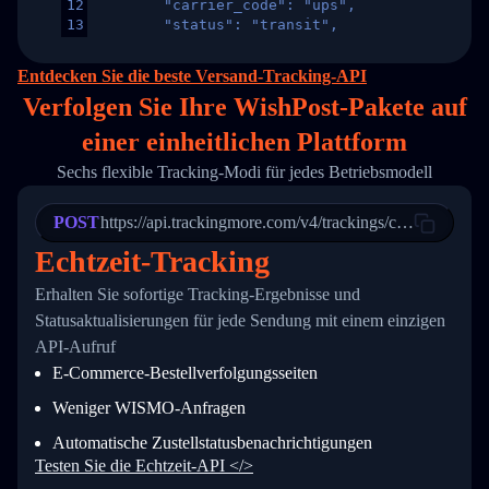
12
        "carrier_code": "ups",
13
        "status": "transit",
14
        "original_country": "China",
15
        "destination_country": "United States
Entdecken Sie die beste Versand-Tracking-API
16
        "itemTimeLength": 2,
Verfolgen Sie Ihre WishPost-Pakete auf
17
        "weblink": "",
18
        "phone": null,
einer
einheitlichen Plattform
19
        "trackinfo": [
20
          {
Sechs flexible Tracking-Modi für jedes Betriebsmodell
21
            "Date": "2017-03-08 04: 22: 00",
22
            "StatusDescription": "Departed Fa
POST
23
            "Details": "Departed Facility in 
https://api.trackingmore.com/v4/trackings/create
24
          },
Echtzeit-Tracking
25
          {
26
            "Date": "2017-03-06 15:28:00",
Erhalten Sie sofortige Tracking-Ergebnisse und
27
            "StatusDescription": "Shipment pi
Statusaktualisierungen für jede Sendung mit einem einzigen
28
            "Details": "BEIJING-CHINA,PEOPLES
29
          }
API-Aufruf
30
        ]
E-Commerce-Bestellverfolgungsseiten
31
      }
32
    ]
Weniger WISMO-Anfragen
33
  }
34
}
Automatische Zustellstatusbenachrichtigungen
Testen Sie die Echtzeit-API </>