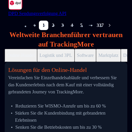
DPD Sendungsverfolgung API
1
2
3
4
5
337
More pages
Weltweite Branchenführer vertrauen
auf TrackingMore
Online-Handel
Logistik und 3PL
Software
Marktplatz
Drop
Lösungen für den Online-Handel
Vereinfachen Sie Einzelhandelsabläufe und verbessern Sie
das Kundenerlebnis nach dem Kauf mit einer vollständig
gebrandeten Journey von TrackingMore.
Reduzieren Sie WISMO-Anrufe um bis zu 60 %
Stärken Sie die Kundenbindung mit gebrandeten
Erlebnissen
Senken Sie die Betriebskosten um bis zu 30 %