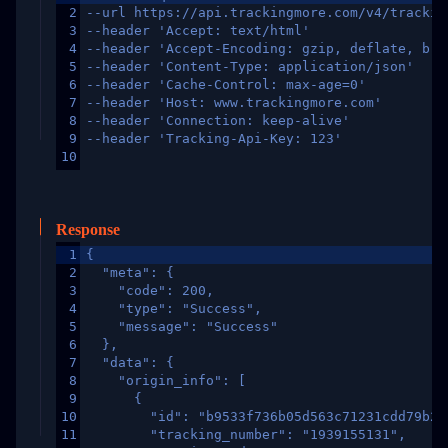
2
--url https://api.trackingmore.com/v4/trackin
3
--header 'Accept: text/html'
4
--header 'Accept-Encoding: gzip, deflate, br,
5
--header 'Content-Type: application/json'
6
--header 'Cache-Control: max-age=0'
7
--header 'Host: www.trackingmore.com'
8
--header 'Connection: keep-alive'
9
--header 'Tracking-Api-Key: 123'
10
Response
1
{
2
  "meta": {
3
    "code": 200,
4
    "type": "Success",
5
    "message": "Success"
6
  },
7
  "data": {
8
    "origin_info": [
9
      {
10
        "id": "b9533f736b05d563c71231cdd79b2a
11
        "tracking_number": "1939155131",