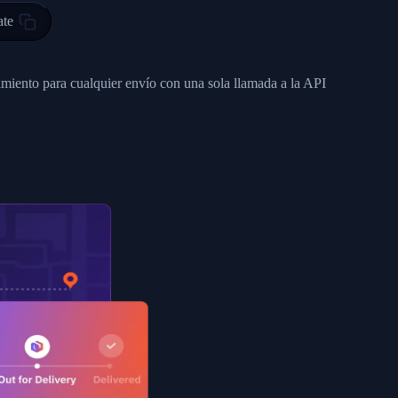
ty in HONG KONG-HONG KONG, HONG KONG-HONG KONG,2017-03-0
ate
0",
ent picked up",
imiento para cualquier envío con una sola llamada a la API
EOPLES REPUBLIC"