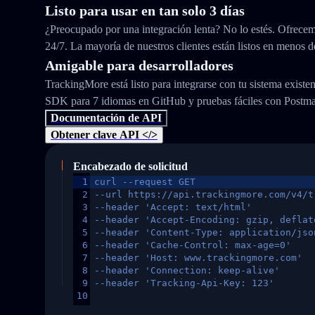
Listo para usar en tan solo 3 días
¿Preocupado por una integración lenta? No lo estés. Ofrecem
24/7. La mayoría de nuestros clientes están listos en menos d
Amigable para desarrolladores
TrackingMore está listo para integrarse con tu sistema exist
SDK para 7 idiomas en GitHub y pruebas fáciles con Postm
Documentación de API
Obtener clave API </>
Encabezado de solicitud
1
curl --request GET
2
--url https://api.trackingmore.com/v4/t
3
--header 'Accept: text/html'
4
--header 'Accept-Encoding: gzip, deflat
5
--header 'Content-Type: application/jso
6
--header 'Cache-Control: max-age=0'
7
--header 'Host: www.trackingmore.com'
8
--header 'Connection: keep-alive'
9
--header 'Tracking-Api-Key: 123'
10