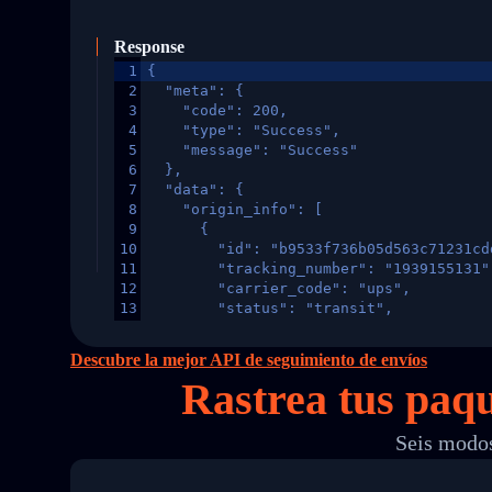
Response
1
{
2
  "meta": {
3
    "code": 200,
4
    "type": "Success",
5
    "message": "Success"
6
  },
7
  "data": {
8
    "origin_info": [
9
      {
10
        "id": "b9533f736b05d563c71231cd
11
        "tracking_number": "1939155131"
12
        "carrier_code": "ups",
13
        "status": "transit",
14
        "original_country": "China",
15
        "destination_country": "United 
Descubre la mejor API de seguimiento de envíos
16
        "itemTimeLength": 2,
Rastrea tus paqu
17
        "weblink": "",
18
        "phone": null,
19
        "trackinfo": [
Seis modos
20
          {
21
            "Date": "2017-03-08 04: 22:
22
            "StatusDescription": "Depar