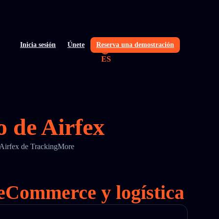
Inicia sesión
Únete
Reserva una demostración
ES
o de Airfex
e Airfex de TrackingMore
 eCommerce y logística