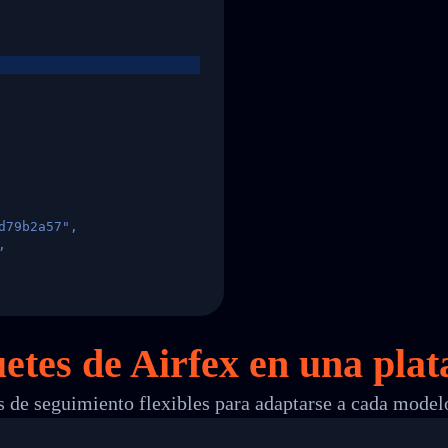
d79b2a57",
,
States",
etes de Airfex en
una
plat
 de seguimiento flexibles para adaptarse a cada model
 00",
ted Facility in HONG KONG-HONG KONG",