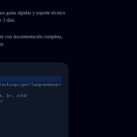
os guías rápidas y soporte técnico
e 3 días.
ente con documentación completa,
an.
rackings/get?lang=en&express=ups&tracknumber=1939155131
e, br, zstd'
n'