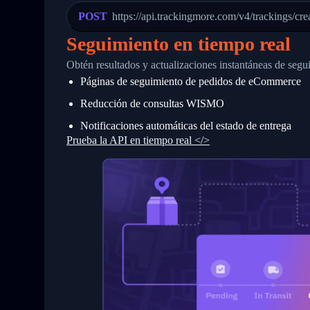
23
            "Details": "Departed Facili
POST
https://api.trackingmore.com/v4/trackings/cre
24
          },
25
          {
Seguimiento en tiempo real
26
            "Date": "2017-03-06 15:28:0
27
            "StatusDescription": "Shipm
Obtén resultados y actualizaciones instantáneas de segu
28
            "Details": "BEIJING-CHINA,P
Páginas de seguimiento de pedidos de eCommerce
29
          }
30
        ]
Reducción de consultas WISMO
31
      }
32
    ]
Notificaciones automáticas del estado de entrega
33
  }
Prueba la API en tiempo real </>
34
}