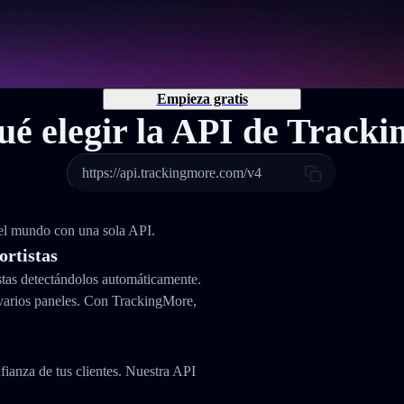
Empieza gratis
ué elegir la API de Track
https://api.trackingmore.com/v4
 el mundo con una sola API.
ortistas
stas detectándolos automáticamente.
varios paneles. Con TrackingMore,
fianza de tus clientes. Nuestra API