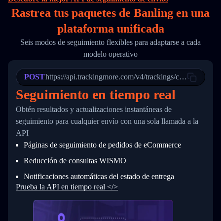
16
        "itemTimeLength": 2,
Rastrea tus paquetes de Banling en
una
17
        "weblink": "",
18
        "phone": null,
plataforma unificada
19
        "trackinfo": [
20
          {
Seis modos de seguimiento flexibles para adaptarse a cada
21
            "Date": "2017-03-08 04: 22: 00",
modelo operativo
22
            "StatusDescription": "Departed Fa
23
            "Details": "Departed Facility in 
24
          },
POST
https://api.trackingmore.com/v4/trackings/create
25
          {
Seguimiento en tiempo real
26
            "Date": "2017-03-06 15:28:00",
27
            "StatusDescription": "Shipment pi
Obtén resultados y actualizaciones instantáneas de
28
            "Details": "BEIJING-CHINA,PEOPLES
29
          }
seguimiento para cualquier envío con una sola llamada a la
30
        ]
API
31
      }
Páginas de seguimiento de pedidos de eCommerce
32
    ]
33
  }
Reducción de consultas WISMO
34
}
Notificaciones automáticas del estado de entrega
Prueba la API en tiempo real </>