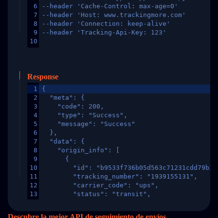
6
--header 'Cache-Control: max-age=0'
7
--header 'Host: www.trackingmore.com'
8
--header 'Connection: keep-alive'
9
--header 'Tracking-Api-Key: 123'
10
Response
1
{
2
  "meta": {
3
    "code": 200,
4
    "type": "Success",
5
    "message": "Success"
6
  },
7
  "data": {
8
    "origin_info": [
9
      {
10
        "id": "b9533f736b05d563c71231cdd79b2a
11
        "tracking_number": "1939155131",
12
        "carrier_code": "ups",
13
        "status": "transit",
14
        "original_country": "China",
15
        "destination_country": "United States
Descubre la mejor API de seguimiento de envíos