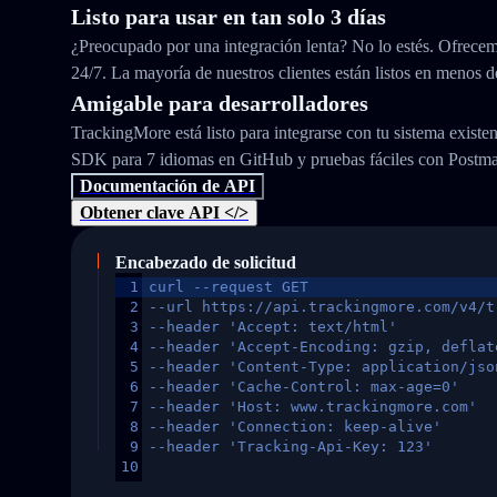
Listo para usar en tan solo 3 días
¿Preocupado por una integración lenta? No lo estés. Ofrecem
24/7. La mayoría de nuestros clientes están listos en menos d
Amigable para desarrolladores
TrackingMore está listo para integrarse con tu sistema exist
SDK para 7 idiomas en GitHub y pruebas fáciles con Postm
Documentación de API
Obtener clave API </>
Encabezado de solicitud
1
curl --request GET
2
--url https://api.trackingmore.com/v4/t
3
--header 'Accept: text/html'
4
--header 'Accept-Encoding: gzip, deflat
5
--header 'Content-Type: application/jso
6
--header 'Cache-Control: max-age=0'
7
--header 'Host: www.trackingmore.com'
8
--header 'Connection: keep-alive'
9
--header 'Tracking-Api-Key: 123'
10