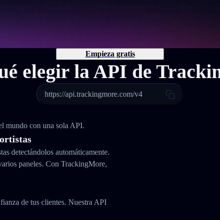
Empieza gratis
ué elegir la API de Track
https://api.trackingmore.com/v4
 el mundo con una sola API.
ortistas
stas detectándolos automáticamente.
varios paneles. Con TrackingMore,
fianza de tus clientes. Nuestra API