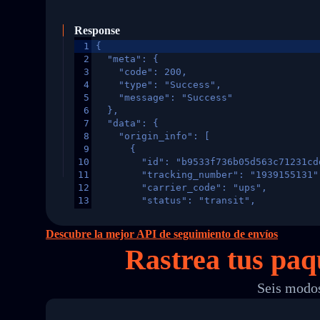
Response
1
{
2
  "meta": {
3
    "code": 200,
4
    "type": "Success",
5
    "message": "Success"
6
  },
7
  "data": {
8
    "origin_info": [
9
      {
10
        "id": "b9533f736b05d563c71231cd
11
        "tracking_number": "1939155131"
12
        "carrier_code": "ups",
13
        "status": "transit",
14
        "original_country": "China",
15
        "destination_country": "United 
Descubre la mejor API de seguimiento de envíos
16
        "itemTimeLength": 2,
Rastrea tus pa
17
        "weblink": "",
18
        "phone": null,
19
        "trackinfo": [
Seis modos
20
          {
21
            "Date": "2017-03-08 04: 22:
22
            "StatusDescription": "Depar