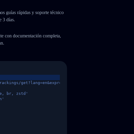
os guías rápidas y soporte técnico
e 3 días.
ente con documentación completa,
an.
rackings/get?lang=en&express=ups&tracknumber=1939155131
e, br, zstd'
n'