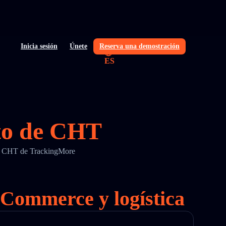
Inicia sesión
Únete
Reserva una demostración
ES
nto de CHT
 de CHT de TrackingMore
eCommerce y logística