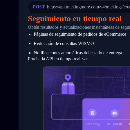
23
            "Details": "Departed Facili
POST
https://api.trackingmore.com/v4/trackings/cre
24
          },
25
          {
Seguimiento en tiempo real
26
            "Date": "2017-03-06 15:28:0
27
            "StatusDescription": "Shipm
Obtén resultados y actualizaciones instantáneas de segu
28
            "Details": "BEIJING-CHINA,P
Páginas de seguimiento de pedidos de eCommerce
29
          }
30
        ]
Reducción de consultas WISMO
31
      }
32
    ]
Notificaciones automáticas del estado de entrega
33
  }
Prueba la API en tiempo real </>
34
}