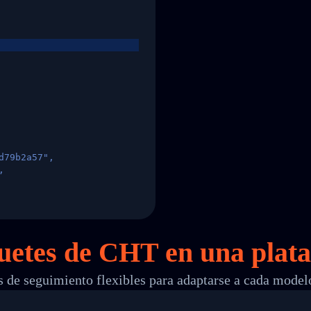
d79b2a57",
,
States",
quetes de CHT en
una
plata
 de seguimiento flexibles para adaptarse a cada model
 00",
ted Facility in HONG KONG-HONG KONG",