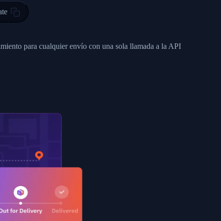
ty in HONG KONG-HONG KONG, HONG KONG-HONG KONG,2017-03-0
ate
0",
ent picked up",
imiento para cualquier envío con una sola llamada a la API
EOPLES REPUBLIC"