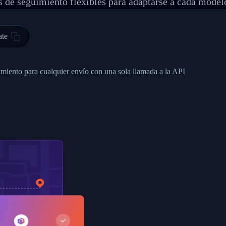
 de seguimiento flexibles para adaptarse a cada model
 00",
ted Facility in HONG KONG-HONG KONG",
ty in HONG KONG-HONG KONG, HONG KONG-HONG KONG,2017-03-0
ate
0",
ent picked up",
imiento para cualquier envío con una sola llamada a la API
EOPLES REPUBLIC"