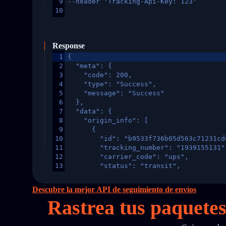
9
--header 'Tracking-Api-Key: 123'
10
Response
1
{
2
  "meta": {
3
    "code": 200,
4
    "type": "Success",
5
    "message": "Success"
6
  },
7
  "data": {
8
    "origin_info": [
9
      {
10
        "id": "b9533f736b05d563c71231cd
11
        "tracking_number": "1939155131"
12
        "carrier_code": "ups",
13
        "status": "transit",
14
        "original_country": "China",
15
        "destination_country": "United 
Descubre la mejor API de seguimiento de envíos
16
        "itemTimeLength": 2,
Rastrea tus paquete
17
        "weblink": "",
18
        "phone": null,
19
        "trackinfo": [