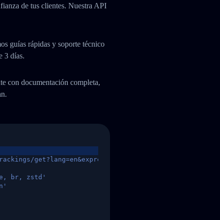
fianza de tus clientes. Nuestra API
os guías rápidas y soporte técnico
e 3 días.
ente con documentación completa,
an.
rackings/get?lang=en&express=ups&tracknumber=1939155131
e, br, zstd'
n'