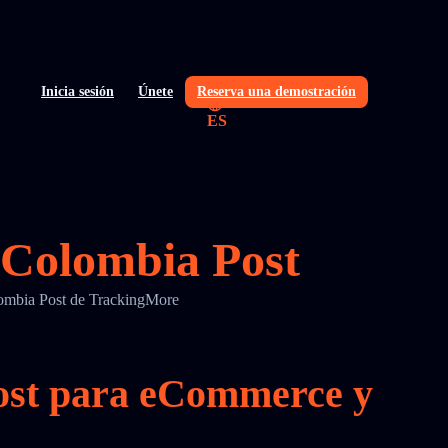
Inicia sesión
Únete
Reserva una demostración
ES
e Colombia Post
olombia Post de TrackingMore
Post para eCommerce y