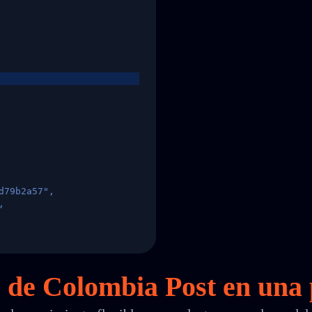
d79b2a57",
,
States",
s de Colombia Post en
una