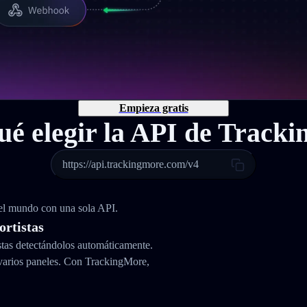
Empieza gratis
ué elegir la API de Track
https://api.trackingmore.com/v4
 el mundo con una sola API.
ortistas
stas detectándolos automáticamente.
varios paneles. Con TrackingMore,