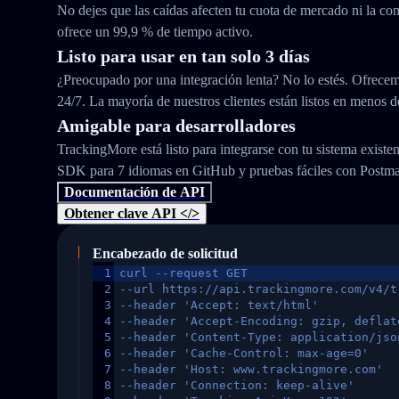
No dejes que las caídas afecten tu cuota de mercado ni la con
ofrece un 99,9 % de tiempo activo.
Listo para usar en tan solo 3 días
¿Preocupado por una integración lenta? No lo estés. Ofrecem
24/7. La mayoría de nuestros clientes están listos en menos d
Amigable para desarrolladores
TrackingMore está listo para integrarse con tu sistema exist
SDK para 7 idiomas en GitHub y pruebas fáciles con Postm
Documentación de API
Obtener clave API </>
Encabezado de solicitud
1
curl --request GET
2
--url https://api.trackingmore.com/v4/t
3
--header 'Accept: text/html'
4
--header 'Accept-Encoding: gzip, deflat
5
--header 'Content-Type: application/jso
6
--header 'Cache-Control: max-age=0'
7
--header 'Host: www.trackingmore.com'
8
--header 'Connection: keep-alive'