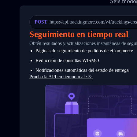
Seis modos
20
          {
21
            "Date": "2017-03-08 04: 22:
22
            "StatusDescription": "Depar
23
            "Details": "Departed Facili
POST
https://api.trackingmore.com/v4/trackings/cre
24
          },
25
          {
Seguimiento en tiempo real
26
            "Date": "2017-03-06 15:28:0
27
            "StatusDescription": "Shipm
Obtén resultados y actualizaciones instantáneas de segu
28
            "Details": "BEIJING-CHINA,P
Páginas de seguimiento de pedidos de eCommerce
29
          }
30
        ]
Reducción de consultas WISMO
31
      }
32
    ]
Notificaciones automáticas del estado de entrega
33
  }
Prueba la API en tiempo real </>
34
}