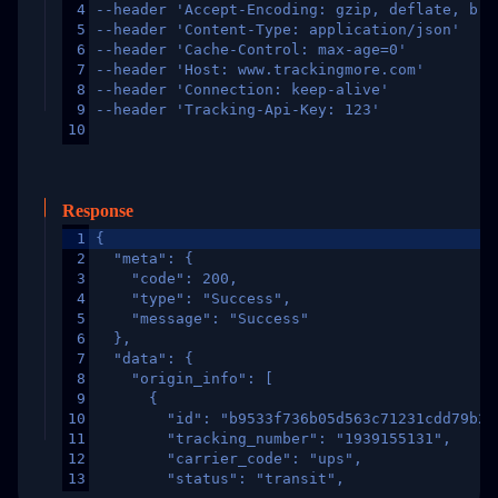
4
--header 'Accept-Encoding: gzip, deflate, br,
5
--header 'Content-Type: application/json'
6
--header 'Cache-Control: max-age=0'
7
--header 'Host: www.trackingmore.com'
8
--header 'Connection: keep-alive'
9
--header 'Tracking-Api-Key: 123'
10
Response
1
{
2
  "meta": {
3
    "code": 200,
4
    "type": "Success",
5
    "message": "Success"
6
  },
7
  "data": {
8
    "origin_info": [
9
      {
10
        "id": "b9533f736b05d563c71231cdd79b2a
11
        "tracking_number": "1939155131",
12
        "carrier_code": "ups",
13
        "status": "transit",