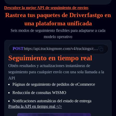
14
        "original_country": "China",
15
        "destination_country": "United States
Descubre la mejor API de seguimiento de envíos
16
        "itemTimeLength": 2,
Rastrea tus paquetes de Driverfastgo en
17
        "weblink": "",
18
        "phone": null,
una
plataforma unificada
19
        "trackinfo": [
20
          {
Seis modos de seguimiento flexibles para adaptarse a cada
21
            "Date": "2017-03-08 04: 22: 00",
modelo operativo
22
            "StatusDescription": "Departed Fa
23
            "Details": "Departed Facility in 
24
          },
POST
https://api.trackingmore.com/v4/trackings/create
25
          {
Seguimiento en tiempo real
26
            "Date": "2017-03-06 15:28:00",
27
            "StatusDescription": "Shipment pi
Obtén resultados y actualizaciones instantáneas de
28
            "Details": "BEIJING-CHINA,PEOPLES
29
          }
seguimiento para cualquier envío con una sola llamada a la
30
        ]
API
31
      }
Páginas de seguimiento de pedidos de eCommerce
32
    ]
33
  }
Reducción de consultas WISMO
34
}
Notificaciones automáticas del estado de entrega
Prueba la API en tiempo real </>