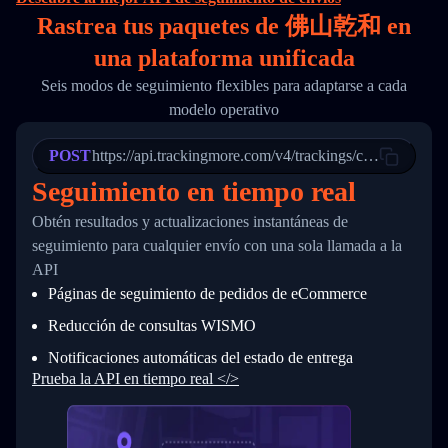
16
        "itemTimeLength": 2,
Rastrea tus paquetes de 佛山乾和 en
17
        "weblink": "",
18
        "phone": null,
una
plataforma unificada
19
        "trackinfo": [
20
          {
Seis modos de seguimiento flexibles para adaptarse a cada
21
            "Date": "2017-03-08 04: 22: 00",
modelo operativo
22
            "StatusDescription": "Departed Fa
23
            "Details": "Departed Facility in 
24
          },
POST
https://api.trackingmore.com/v4/trackings/create
25
          {
Seguimiento en tiempo real
26
            "Date": "2017-03-06 15:28:00",
27
            "StatusDescription": "Shipment pi
Obtén resultados y actualizaciones instantáneas de
28
            "Details": "BEIJING-CHINA,PEOPLES
29
          }
seguimiento para cualquier envío con una sola llamada a la
30
        ]
API
31
      }
Páginas de seguimiento de pedidos de eCommerce
32
    ]
33
  }
Reducción de consultas WISMO
34
}
Notificaciones automáticas del estado de entrega
Prueba la API en tiempo real </>