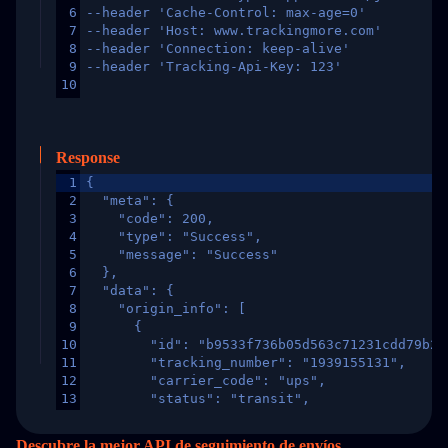
6
--header 'Cache-Control: max-age=0'
7
--header 'Host: www.trackingmore.com'
8
--header 'Connection: keep-alive'
9
--header 'Tracking-Api-Key: 123'
10
Response
1
{
2
  "meta": {
3
    "code": 200,
4
    "type": "Success",
5
    "message": "Success"
6
  },
7
  "data": {
8
    "origin_info": [
9
      {
10
        "id": "b9533f736b05d563c71231cdd79b2a
11
        "tracking_number": "1939155131",
12
        "carrier_code": "ups",
13
        "status": "transit",
14
        "original_country": "China",
15
        "destination_country": "United States
Descubre la mejor API de seguimiento de envíos