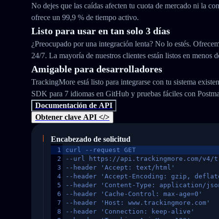
No dejes que las caídas afecten tu cuota de mercado ni la con
ofrece un 99,9 % de tiempo activo.
Listo para usar en tan solo 3 días
¿Preocupado por una integración lenta? No lo estés. Ofrecem
24/7. La mayoría de nuestros clientes están listos en menos d
Amigable para desarrolladores
TrackingMore está listo para integrarse con tu sistema exist
SDK para 7 idiomas en GitHub y pruebas fáciles con Postm
Documentación de API
Obtener clave API </>
Encabezado de solicitud
1
curl --request GET
2
--url https://api.trackingmore.com/v4/t
3
--header 'Accept: text/html'
4
--header 'Accept-Encoding: gzip, deflat
5
--header 'Content-Type: application/jso
6
--header 'Cache-Control: max-age=0'
7
--header 'Host: www.trackingmore.com'
8
--header 'Connection: keep-alive'