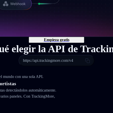
Empieza gratis
ué elegir la API de Track
https://api.trackingmore.com/v4
 el mundo con una sola API.
ortistas
stas detectándolos automáticamente.
varios paneles. Con TrackingMore,