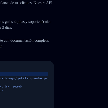
fianza de tus clientes. Nuestra API
os guías rápidas y soporte técnico
e 3 días.
ente con documentación completa,
an.
rackings/get?lang=en&express=ups&tracknumber=1939155131
e, br, zstd'
n'