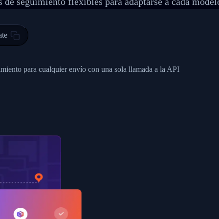
 de seguimiento flexibles para adaptarse a cada model
 00",
ted Facility in HONG KONG-HONG KONG",
ty in HONG KONG-HONG KONG, HONG KONG-HONG KONG,2017-03-0
ate
0",
ent picked up",
imiento para cualquier envío con una sola llamada a la API
EOPLES REPUBLIC"