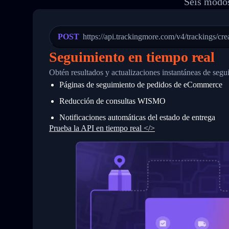
Seis modos
20
          {
21
            "Date": "2017-03-08 04: 22:
22
            "StatusDescription": "Depar
23
            "Details": "Departed Facili
POST
https://api.trackingmore.com/v4/trackings/cre
24
          },
25
          {
Seguimiento en tiempo real
26
            "Date": "2017-03-06 15:28:0
27
            "StatusDescription": "Shipm
Obtén resultados y actualizaciones instantáneas de segu
28
            "Details": "BEIJING-CHINA,P
Páginas de seguimiento de pedidos de eCommerce
29
          }
30
        ]
Reducción de consultas WISMO
31
      }
32
    ]
Notificaciones automáticas del estado de entrega
33
  }
Prueba la API en tiempo real </>
34
}