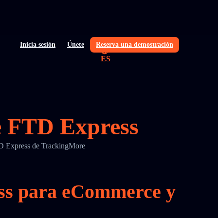
Inicia sesión
Únete
Reserva una demostración
ES
de FTD Express
FTD Express de TrackingMore
ess para eCommerce y