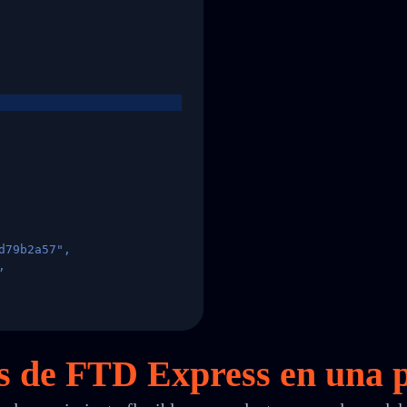
d79b2a57",
,
States",
es de FTD Express en
una
p