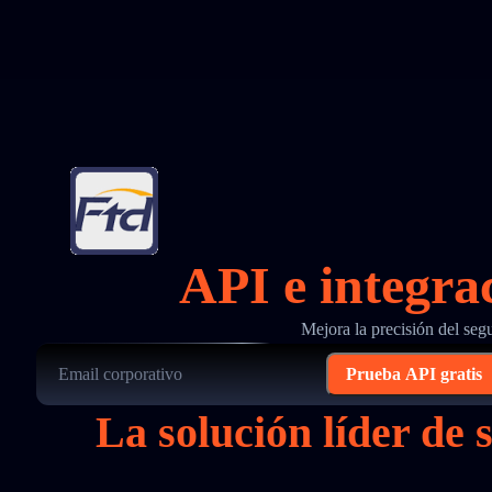
API e integra
Mejora la precisión del se
Prueba API gratis
La solución líder d