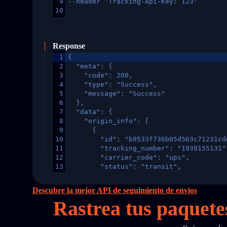
9
--header 'Tracking-Api-Key: 123'
10
Response
1
{
2
  "meta": {
3
    "code": 200,
4
    "type": "Success",
5
    "message": "Success"
6
  },
7
  "data": {
8
    "origin_info": [
9
      {
10
        "id": "b9533f736b05d563c71231cd
11
        "tracking_number": "1939155131"
12
        "carrier_code": "ups",
13
        "status": "transit",
14
        "original_country": "China",
15
        "destination_country": "United 
Descubre la mejor API de seguimiento de envíos
16
        "itemTimeLength": 2,
Rastrea tus paquet
17
        "weblink": "",
18
        "phone": null,
19
        "trackinfo": [