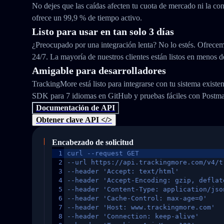
No dejes que las caídas afecten tu cuota de mercado ni la con
ofrece un 99,9 % de tiempo activo.
Listo para usar en tan solo 3 días
¿Preocupado por una integración lenta? No lo estés. Ofrecem
24/7. La mayoría de nuestros clientes están listos en menos d
Amigable para desarrolladores
TrackingMore está listo para integrarse con tu sistema exist
SDK para 7 idiomas en GitHub y pruebas fáciles con Postm
Documentación de API
Obtener clave API </>
Encabezado de solicitud
1
curl --request GET
2
--url https://api.trackingmore.com/v4/t
3
--header 'Accept: text/html'
4
--header 'Accept-Encoding: gzip, deflat
5
--header 'Content-Type: application/jso
6
--header 'Cache-Control: max-age=0'
7
--header 'Host: www.trackingmore.com'
8
--header 'Connection: keep-alive'