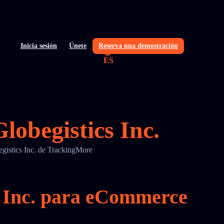
Inicia sesión
Únete
Reserva una demostración
ES
lobegistics Inc.
begistics Inc. de TrackingMore
cs Inc. para eCommerce