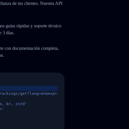
fianza de tus clientes. Nuestra API
os guías rápidas y soporte técnico
e 3 días.
ente con documentación completa,
an.
rackings/get?lang=en&express=ups&tracknumber=1939155131
e, br, zstd'
n'