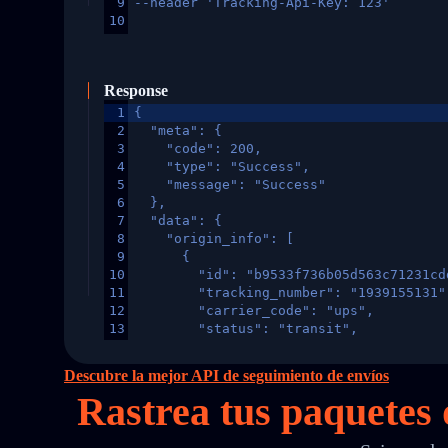
9
--header 'Tracking-Api-Key: 123'
10
Response
1
{
2
  "meta": {
3
    "code": 200,
4
    "type": "Success",
5
    "message": "Success"
6
  },
7
  "data": {
8
    "origin_info": [
9
      {
10
        "id": "b9533f736b05d563c71231cd
11
        "tracking_number": "1939155131"
12
        "carrier_code": "ups",
13
        "status": "transit",
14
        "original_country": "China",
15
        "destination_country": "United 
Descubre la mejor API de seguimiento de envíos
16
        "itemTimeLength": 2,
Rastrea tus paquetes 
17
        "weblink": "",
18
        "phone": null,
19
        "trackinfo": [