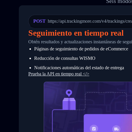
Seis modos
20
          {
21
            "Date": "2017-03-08 04: 22:
22
            "StatusDescription": "Depar
23
            "Details": "Departed Facili
POST
https://api.trackingmore.com/v4/trackings/cre
24
          },
25
          {
Seguimiento en tiempo real
26
            "Date": "2017-03-06 15:28:0
27
            "StatusDescription": "Shipm
Obtén resultados y actualizaciones instantáneas de segu
28
            "Details": "BEIJING-CHINA,P
Páginas de seguimiento de pedidos de eCommerce
29
          }
30
        ]
Reducción de consultas WISMO
31
      }
32
    ]
Notificaciones automáticas del estado de entrega
33
  }
Prueba la API en tiempo real </>
34
}