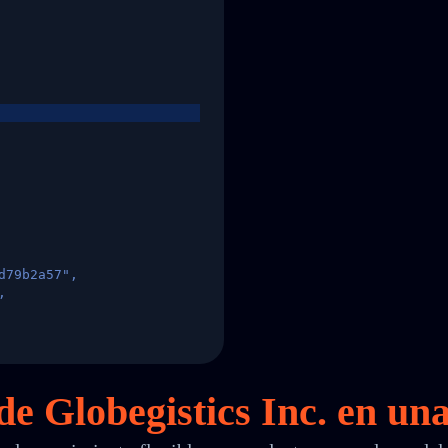
d79b2a57",
,
States",
de Globegistics Inc. en
un