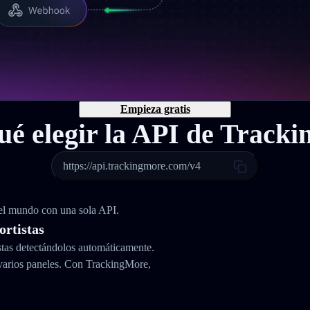
Empieza gratis
ué elegir la API de Track
https://api.trackingmore.com/v4
 el mundo con una sola API.
ortistas
stas detectándolos automáticamente.
varios paneles. Con TrackingMore,