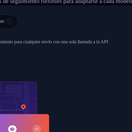
 de seguimiento flexibles para adaptarse a cada model
 00",
ted Facility in HONG KONG-HONG KONG",
ty in HONG KONG-HONG KONG, HONG KONG-HONG KONG,2017-03-0
ate
0",
ent picked up",
imiento para cualquier envío con una sola llamada a la API
EOPLES REPUBLIC"