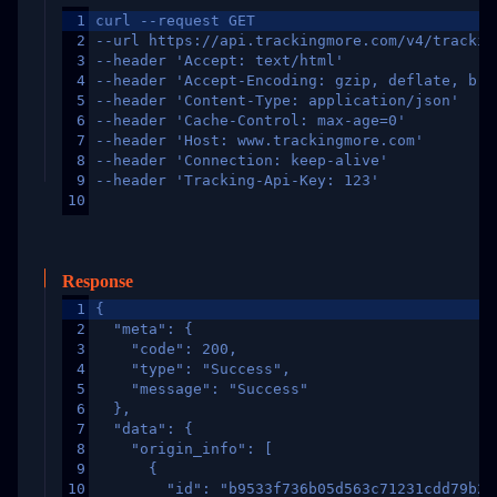
1
curl --request GET
2
--url https://api.trackingmore.com/v4/trackin
3
--header 'Accept: text/html'
4
--header 'Accept-Encoding: gzip, deflate, br,
5
--header 'Content-Type: application/json'
6
--header 'Cache-Control: max-age=0'
7
--header 'Host: www.trackingmore.com'
8
--header 'Connection: keep-alive'
9
--header 'Tracking-Api-Key: 123'
10
Response
1
{
2
  "meta": {
3
    "code": 200,
4
    "type": "Success",
5
    "message": "Success"
6
  },
7
  "data": {
8
    "origin_info": [
9
      {
10
        "id": "b9533f736b05d563c71231cdd79b2a