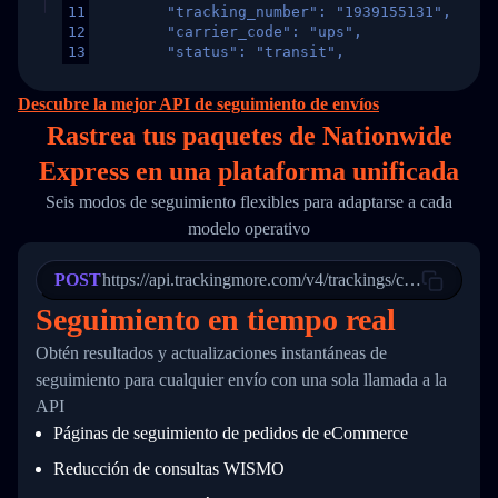
11
        "tracking_number": "1939155131",
12
        "carrier_code": "ups",
13
        "status": "transit",
14
        "original_country": "China",
15
        "destination_country": "United States
Descubre la mejor API de seguimiento de envíos
16
        "itemTimeLength": 2,
Rastrea tus paquetes de Nationwide
17
        "weblink": "",
18
        "phone": null,
Express en
una
plataforma unificada
19
        "trackinfo": [
20
          {
Seis modos de seguimiento flexibles para adaptarse a cada
21
            "Date": "2017-03-08 04: 22: 00",
modelo operativo
22
            "StatusDescription": "Departed Fa
23
            "Details": "Departed Facility in 
24
          },
POST
https://api.trackingmore.com/v4/trackings/create
25
          {
Seguimiento en tiempo real
26
            "Date": "2017-03-06 15:28:00",
27
            "StatusDescription": "Shipment pi
Obtén resultados y actualizaciones instantáneas de
28
            "Details": "BEIJING-CHINA,PEOPLES
29
          }
seguimiento para cualquier envío con una sola llamada a la
30
        ]
API
31
      }
Páginas de seguimiento de pedidos de eCommerce
32
    ]
33
  }
Reducción de consultas WISMO
34
}