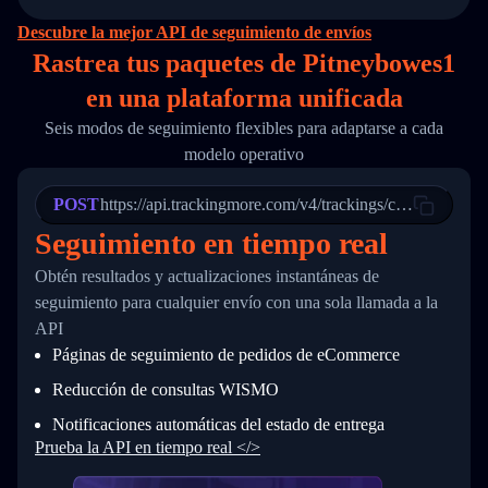
14
        "original_country": "China",
15
        "destination_country": "United States
Descubre la mejor API de seguimiento de envíos
16
        "itemTimeLength": 2,
Rastrea tus paquetes de Pitneybowes1
17
        "weblink": "",
18
        "phone": null,
en
una
plataforma unificada
19
        "trackinfo": [
20
          {
Seis modos de seguimiento flexibles para adaptarse a cada
21
            "Date": "2017-03-08 04: 22: 00",
modelo operativo
22
            "StatusDescription": "Departed Fa
23
            "Details": "Departed Facility in 
24
          },
POST
https://api.trackingmore.com/v4/trackings/create
25
          {
Seguimiento en tiempo real
26
            "Date": "2017-03-06 15:28:00",
27
            "StatusDescription": "Shipment pi
Obtén resultados y actualizaciones instantáneas de
28
            "Details": "BEIJING-CHINA,PEOPLES
29
          }
seguimiento para cualquier envío con una sola llamada a la
30
        ]
API
31
      }
Páginas de seguimiento de pedidos de eCommerce
32
    ]
33
  }
Reducción de consultas WISMO
34
}
Notificaciones automáticas del estado de entrega
Prueba la API en tiempo real </>