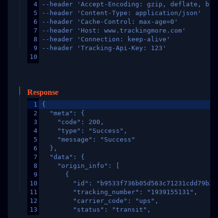
4
--header 'Accept-Encoding: gzip, deflate, br,
5
--header 'Content-Type: application/json'
6
--header 'Cache-Control: max-age=0'
7
--header 'Host: www.trackingmore.com'
8
--header 'Connection: keep-alive'
9
--header 'Tracking-Api-Key: 123'
10
Response
1
{
2
  "meta": {
3
    "code": 200,
4
    "type": "Success",
5
    "message": "Success"
6
  },
7
  "data": {
8
    "origin_info": [
9
      {
10
        "id": "b9533f736b05d563c71231cdd79b2a
11
        "tracking_number": "1939155131",
12
        "carrier_code": "ups",
13
        "status": "transit",