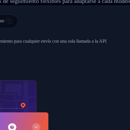
 de seguimiento flexibles para adaptarse a cada model
 00",
ted Facility in HONG KONG-HONG KONG",
ty in HONG KONG-HONG KONG, HONG KONG-HONG KONG,2017-03-0
ate
0",
ent picked up",
imiento para cualquier envío con una sola llamada a la API
EOPLES REPUBLIC"