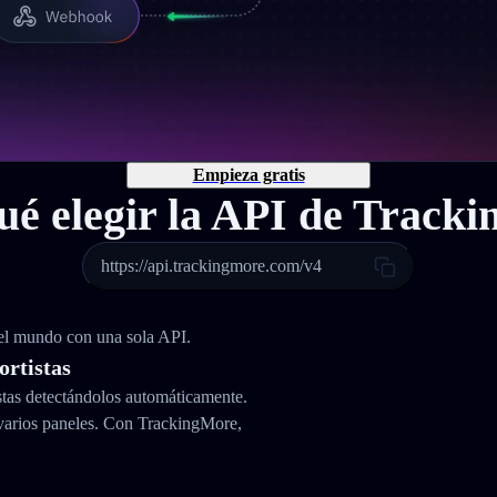
Empieza gratis
ué elegir la API de Track
https://api.trackingmore.com/v4
 el mundo con una sola API.
ortistas
stas detectándolos automáticamente.
varios paneles. Con TrackingMore,