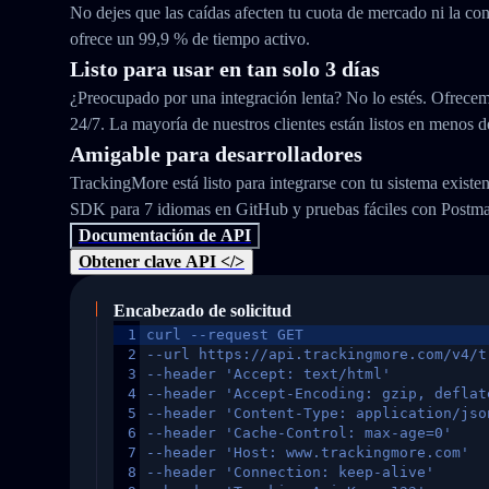
No dejes que las caídas afecten tu cuota de mercado ni la con
ofrece un 99,9 % de tiempo activo.
Listo para usar en tan solo 3 días
¿Preocupado por una integración lenta? No lo estés. Ofrecem
24/7. La mayoría de nuestros clientes están listos en menos d
Amigable para desarrolladores
TrackingMore está listo para integrarse con tu sistema exist
SDK para 7 idiomas en GitHub y pruebas fáciles con Postm
Documentación de API
Obtener clave API </>
Encabezado de solicitud
1
curl --request GET
2
--url https://api.trackingmore.com/v4/t
3
--header 'Accept: text/html'
4
--header 'Accept-Encoding: gzip, deflat
5
--header 'Content-Type: application/jso
6
--header 'Cache-Control: max-age=0'
7
--header 'Host: www.trackingmore.com'
8
--header 'Connection: keep-alive'