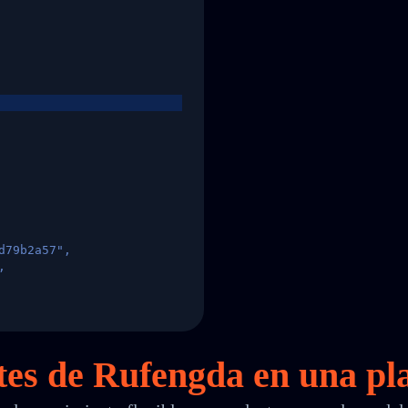
d79b2a57",
,
States",
tes de Rufengda en
una
pla