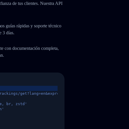
fianza de tus clientes. Nuestra API
os guías rápidas y soporte técnico
e 3 días.
ente con documentación completa,
an.
rackings/get?lang=en&express=ups&tracknumber=1939155131
e, br, zstd'
n'