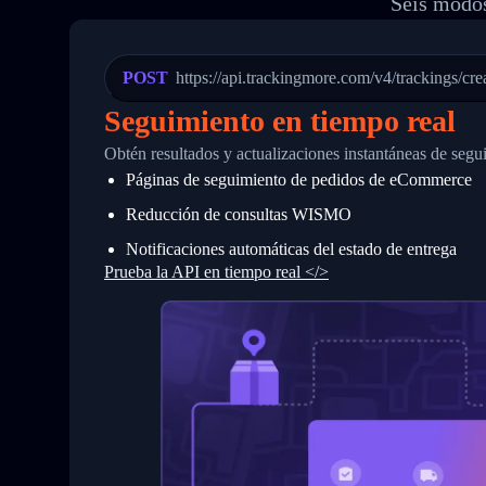
Seis modos
20
          {
21
            "Date": "2017-03-08 04: 22:
22
            "StatusDescription": "Depar
23
            "Details": "Departed Facili
POST
https://api.trackingmore.com/v4/trackings/cre
24
          },
25
          {
Seguimiento en tiempo real
26
            "Date": "2017-03-06 15:28:0
27
            "StatusDescription": "Shipm
Obtén resultados y actualizaciones instantáneas de segu
28
            "Details": "BEIJING-CHINA,P
Páginas de seguimiento de pedidos de eCommerce
29
          }
30
        ]
Reducción de consultas WISMO
31
      }
32
    ]
Notificaciones automáticas del estado de entrega
33
  }
Prueba la API en tiempo real </>
34
}