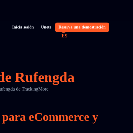
Inicia sesión
Únete
Reserva una demostración
ES
 de Rufengda
e Rufengda de TrackingMore
da para eCommerce y