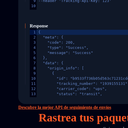
9
--header 'Tracking-Api-Key: 123'
10
Response
1
{
2
  "meta": {
3
    "code": 200,
4
    "type": "Success",
5
    "message": "Success"
6
  },
7
  "data": {
8
    "origin_info": [
9
      {
10
        "id": "b9533f736b05d563c71231cd
11
        "tracking_number": "1939155131"
12
        "carrier_code": "ups",
13
        "status": "transit",
14
        "original_country": "China",
15
        "destination_country": "United 
Descubre la mejor API de seguimiento de envíos
16
        "itemTimeLength": 2,
Rastrea tus paque
17
        "weblink": "",
18
        "phone": null,
19
        "trackinfo": [