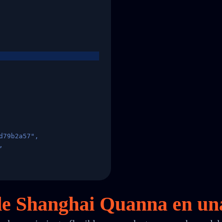
d79b2a57",
,
States",
 de Shanghai Quanna en
un