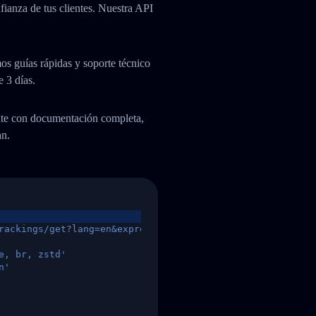
fianza de tus clientes. Nuestra API
os guías rápidas y soporte técnico
e 3 días.
ente con documentación completa,
an.
rackings/get?lang=en&express=ups&tracknumber=1939155131
e, br, zstd'
n'