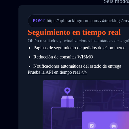
Seis modos
20
          {
21
            "Date": "2017-03-08 04: 22:
22
            "StatusDescription": "Depar
23
            "Details": "Departed Facili
POST
https://api.trackingmore.com/v4/trackings/cre
24
          },
25
          {
Seguimiento en tiempo real
26
            "Date": "2017-03-06 15:28:0
27
            "StatusDescription": "Shipm
Obtén resultados y actualizaciones instantáneas de segu
28
            "Details": "BEIJING-CHINA,P
Páginas de seguimiento de pedidos de eCommerce
29
          }
30
        ]
Reducción de consultas WISMO
31
      }
32
    ]
Notificaciones automáticas del estado de entrega
33
  }
Prueba la API en tiempo real </>
34
}