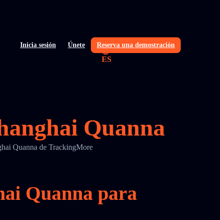
Inicia sesión
Únete
Reserva una demostración
ES
 Shanghai Quanna
hanghai Quanna de TrackingMore
ghai Quanna para