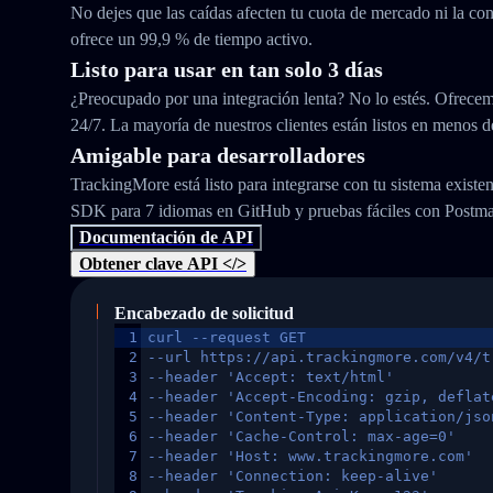
No dejes que las caídas afecten tu cuota de mercado ni la con
ofrece un 99,9 % de tiempo activo.
Listo para usar en tan solo 3 días
¿Preocupado por una integración lenta? No lo estés. Ofrecem
24/7. La mayoría de nuestros clientes están listos en menos d
Amigable para desarrolladores
TrackingMore está listo para integrarse con tu sistema exist
SDK para 7 idiomas en GitHub y pruebas fáciles con Postm
Documentación de API
Obtener clave API </>
Encabezado de solicitud
1
curl --request GET
2
--url https://api.trackingmore.com/v4/t
3
--header 'Accept: text/html'
4
--header 'Accept-Encoding: gzip, deflat
5
--header 'Content-Type: application/jso
6
--header 'Cache-Control: max-age=0'
7
--header 'Host: www.trackingmore.com'
8
--header 'Connection: keep-alive'