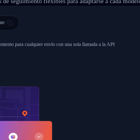
 de seguimiento flexibles para adaptarse a cada model
 00",
ted Facility in HONG KONG-HONG KONG",
ty in HONG KONG-HONG KONG, HONG KONG-HONG KONG,2017-03-0
ate
0",
ent picked up",
imiento para cualquier envío con una sola llamada a la API
EOPLES REPUBLIC"