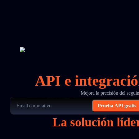
API e integraci
Mejora la precisión del segui
Prueba API gratis
La solución líd