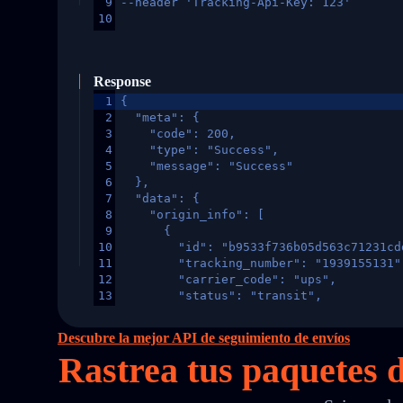
9
--header 'Tracking-Api-Key: 123'
10
Response
1
{
2
  "meta": {
3
    "code": 200,
4
    "type": "Success",
5
    "message": "Success"
6
  },
7
  "data": {
8
    "origin_info": [
9
      {
10
        "id": "b9533f736b05d563c71231cd
11
        "tracking_number": "1939155131"
12
        "carrier_code": "ups",
13
        "status": "transit",
14
        "original_country": "China",
15
        "destination_country": "United 
Descubre la mejor API de seguimiento de envíos
16
        "itemTimeLength": 2,
Rastrea tus paquetes
17
        "weblink": "",
18
        "phone": null,
19
        "trackinfo": [