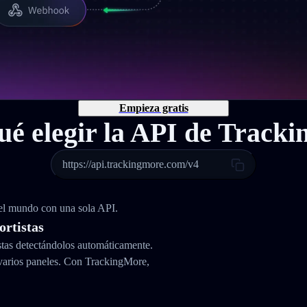
Empieza gratis
ué elegir la API de Track
https://api.trackingmore.com/v4
 el mundo con una sola API.
ortistas
stas detectándolos automáticamente.
varios paneles. Con TrackingMore,