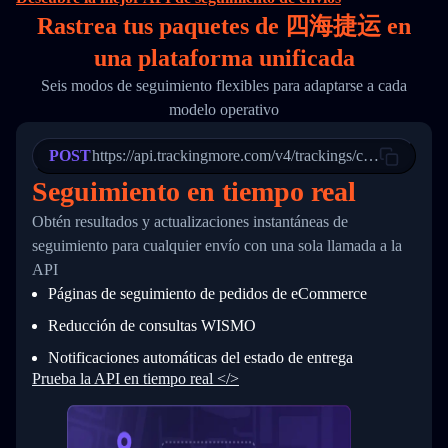
16
        "itemTimeLength": 2,
Rastrea tus paquetes de 四海捷运 en
17
        "weblink": "",
18
        "phone": null,
una
plataforma unificada
19
        "trackinfo": [
20
          {
Seis modos de seguimiento flexibles para adaptarse a cada
21
            "Date": "2017-03-08 04: 22: 00",
modelo operativo
22
            "StatusDescription": "Departed Fa
23
            "Details": "Departed Facility in 
24
          },
POST
https://api.trackingmore.com/v4/trackings/create
25
          {
Seguimiento en tiempo real
26
            "Date": "2017-03-06 15:28:00",
27
            "StatusDescription": "Shipment pi
Obtén resultados y actualizaciones instantáneas de
28
            "Details": "BEIJING-CHINA,PEOPLES
29
          }
seguimiento para cualquier envío con una sola llamada a la
30
        ]
API
31
      }
Páginas de seguimiento de pedidos de eCommerce
32
    ]
33
  }
Reducción de consultas WISMO
34
}
Notificaciones automáticas del estado de entrega
Prueba la API en tiempo real </>