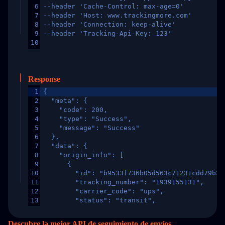
6
--header 'Cache-Control: max-age=0'
7
--header 'Host: www.trackingmore.com'
8
--header 'Connection: keep-alive'
9
--header 'Tracking-Api-Key: 123'
10
Response
1
{
2
  "meta": {
3
    "code": 200,
4
    "type": "Success",
5
    "message": "Success"
6
  },
7
  "data": {
8
    "origin_info": [
9
      {
10
        "id": "b9533f736b05d563c71231cdd79b2a
11
        "tracking_number": "1939155131",
12
        "carrier_code": "ups",
13
        "status": "transit",
14
        "original_country": "China",
15
        "destination_country": "United States
Descubre la mejor API de seguimiento de envíos