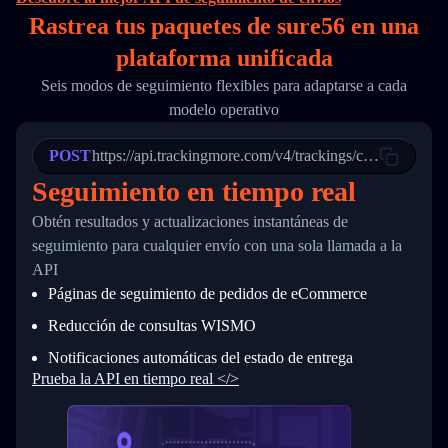
16
        "itemTimeLength": 2,
Rastrea tus paquetes de sure56 en
una
17
        "weblink": "",
18
        "phone": null,
plataforma unificada
19
        "trackinfo": [
20
          {
Seis modos de seguimiento flexibles para adaptarse a cada
21
            "Date": "2017-03-08 04: 22: 00",
modelo operativo
22
            "StatusDescription": "Departed Fa
23
            "Details": "Departed Facility in 
24
          },
POST
https://api.trackingmore.com/v4/trackings/create
25
          {
Seguimiento en tiempo real
26
            "Date": "2017-03-06 15:28:00",
27
            "StatusDescription": "Shipment pi
Obtén resultados y actualizaciones instantáneas de
28
            "Details": "BEIJING-CHINA,PEOPLES
29
          }
seguimiento para cualquier envío con una sola llamada a la
30
        ]
API
31
      }
Páginas de seguimiento de pedidos de eCommerce
32
    ]
33
  }
Reducción de consultas WISMO
34
}
Notificaciones automáticas del estado de entrega
Prueba la API en tiempo real </>