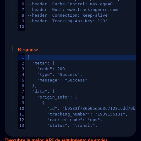
6
--header 'Cache-Control: max-age=0'
7
--header 'Host: www.trackingmore.com'
8
--header 'Connection: keep-alive'
9
--header 'Tracking-Api-Key: 123'
10
Response
1
{
2
  "meta": {
3
    "code": 200,
4
    "type": "Success",
5
    "message": "Success"
6
  },
7
  "data": {
8
    "origin_info": [
9
      {
10
        "id": "b9533f736b05d563c71231cdd79b2a
11
        "tracking_number": "1939155131",
12
        "carrier_code": "ups",
13
        "status": "transit",
14
        "original_country": "China",
15
        "destination_country": "United States
Descubre la mejor API de seguimiento de envíos