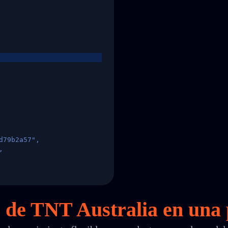
d79b2a57",
,
States",
s de TNT Australia en
una