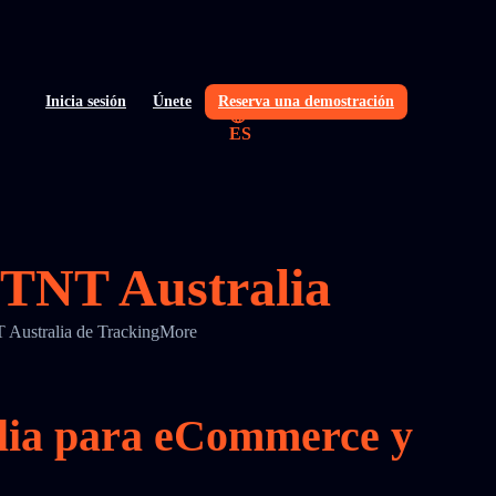
Inicia sesión
Únete
Reserva una demostración
ES
e TNT Australia
NT Australia de TrackingMore
alia para eCommerce y