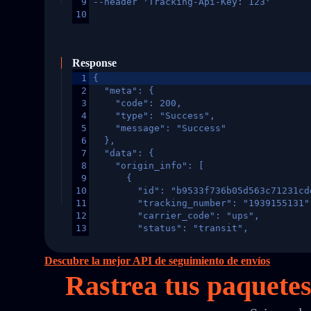
9
--header 'Tracking-Api-Key: 123'
10
Response
1
{
2
  "meta": {
3
    "code": 200,
4
    "type": "Success",
5
    "message": "Success"
6
  },
7
  "data": {
8
    "origin_info": [
9
      {
10
        "id": "b9533f736b05d563c71231cd
11
        "tracking_number": "1939155131"
12
        "carrier_code": "ups",
13
        "status": "transit",
14
        "original_country": "China",
15
        "destination_country": "United 
Descubre la mejor API de seguimiento de envíos
16
        "itemTimeLength": 2,
Rastrea tus paquete
17
        "weblink": "",
18
        "phone": null,
19
        "trackinfo": [