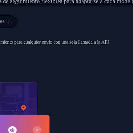
 de seguimiento flexibles para adaptarse a cada model
 00",
ted Facility in HONG KONG-HONG KONG",
ty in HONG KONG-HONG KONG, HONG KONG-HONG KONG,2017-03-0
ate
0",
ent picked up",
imiento para cualquier envío con una sola llamada a la API
EOPLES REPUBLIC"