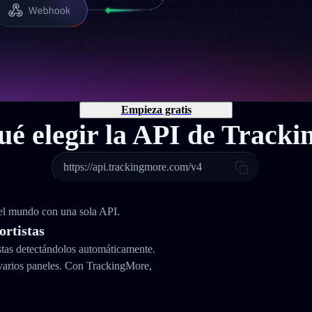
Empieza gratis
ué elegir la API de Track
https://api.trackingmore.com/v4
 el mundo con una sola API.
ortistas
stas detectándolos automáticamente.
varios paneles. Con TrackingMore,