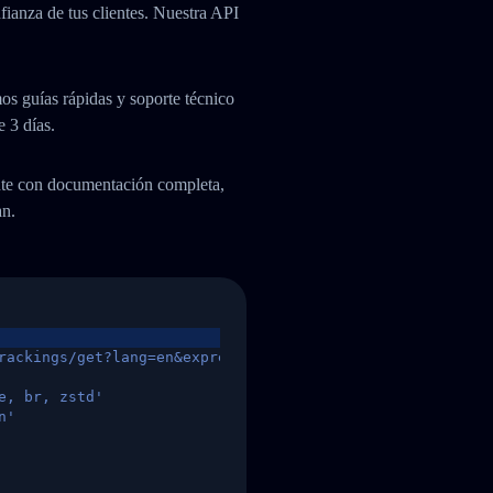
fianza de tus clientes. Nuestra API
os guías rápidas y soporte técnico
e 3 días.
ente con documentación completa,
an.
rackings/get?lang=en&express=ups&tracknumber=1939155131
e, br, zstd'
n'