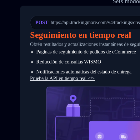
Seis modos
20
          {
21
            "Date": "2017-03-08 04: 22:
22
            "StatusDescription": "Depar
23
            "Details": "Departed Facili
POST
https://api.trackingmore.com/v4/trackings/cre
24
          },
25
          {
Seguimiento en tiempo real
26
            "Date": "2017-03-06 15:28:0
27
            "StatusDescription": "Shipm
Obtén resultados y actualizaciones instantáneas de segu
28
            "Details": "BEIJING-CHINA,P
Páginas de seguimiento de pedidos de eCommerce
29
          }
30
        ]
Reducción de consultas WISMO
31
      }
32
    ]
Notificaciones automáticas del estado de entrega
33
  }
Prueba la API en tiempo real </>
34
}