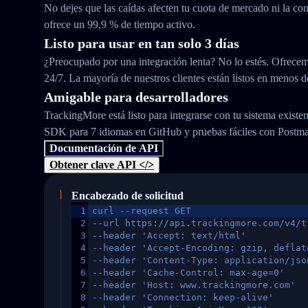
No dejes que las caídas afecten tu cuota de mercado ni la con
ofrece un 99,9 % de tiempo activo.
Listo para usar en tan solo 3 días
¿Preocupado por una integración lenta? No lo estés. Ofrecem
24/7. La mayoría de nuestros clientes están listos en menos d
Amigable para desarrolladores
TrackingMore está listo para integrarse con tu sistema exist
SDK para 7 idiomas en GitHub y pruebas fáciles con Postm
Documentación de API
Obtener clave API </>
Encabezado de solicitud
1
curl --request GET
2
--url https://api.trackingmore.com/v4/t
3
--header 'Accept: text/html'
4
--header 'Accept-Encoding: gzip, deflat
5
--header 'Content-Type: application/jso
6
--header 'Cache-Control: max-age=0'
7
--header 'Host: www.trackingmore.com'
8
--header 'Connection: keep-alive'