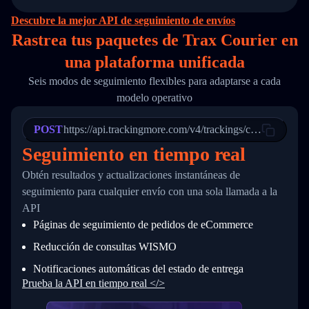
14
        "original_country": "China",
15
        "destination_country": "United States
Descubre la mejor API de seguimiento de envíos
16
        "itemTimeLength": 2,
Rastrea tus paquetes de Trax Courier en
17
        "weblink": "",
18
        "phone": null,
una
plataforma unificada
19
        "trackinfo": [
20
          {
Seis modos de seguimiento flexibles para adaptarse a cada
21
            "Date": "2017-03-08 04: 22: 00",
modelo operativo
22
            "StatusDescription": "Departed Fa
23
            "Details": "Departed Facility in 
24
          },
POST
https://api.trackingmore.com/v4/trackings/create
25
          {
Seguimiento en tiempo real
26
            "Date": "2017-03-06 15:28:00",
27
            "StatusDescription": "Shipment pi
Obtén resultados y actualizaciones instantáneas de
28
            "Details": "BEIJING-CHINA,PEOPLES
29
          }
seguimiento para cualquier envío con una sola llamada a la
30
        ]
API
31
      }
Páginas de seguimiento de pedidos de eCommerce
32
    ]
33
  }
Reducción de consultas WISMO
34
}
Notificaciones automáticas del estado de entrega
Prueba la API en tiempo real </>