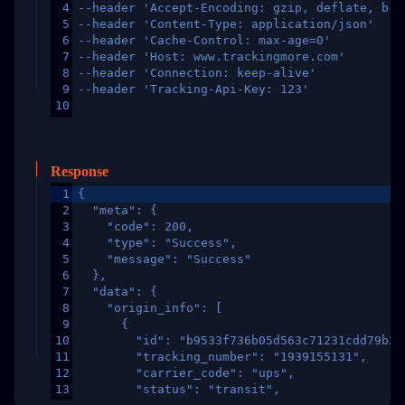
4
--header 'Accept-Encoding: gzip, deflate, br,
5
--header 'Content-Type: application/json'
6
--header 'Cache-Control: max-age=0'
7
--header 'Host: www.trackingmore.com'
8
--header 'Connection: keep-alive'
9
--header 'Tracking-Api-Key: 123'
10
Response
1
{
2
  "meta": {
3
    "code": 200,
4
    "type": "Success",
5
    "message": "Success"
6
  },
7
  "data": {
8
    "origin_info": [
9
      {
10
        "id": "b9533f736b05d563c71231cdd79b2a
11
        "tracking_number": "1939155131",
12
        "carrier_code": "ups",
13
        "status": "transit",