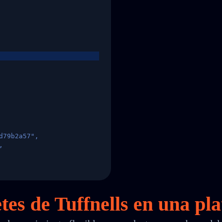
d79b2a57",
,
States",
tes de Tuffnells en
una
pla