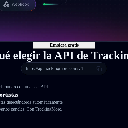
Empieza gratis
ué elegir la API de Track
https://api.trackingmore.com/v4
 el mundo con una sola API.
ortistas
stas detectándolos automáticamente.
varios paneles. Con TrackingMore,