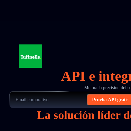
API e integ
Mejora la precisión del s
Prueba API gratis
La solución líder 