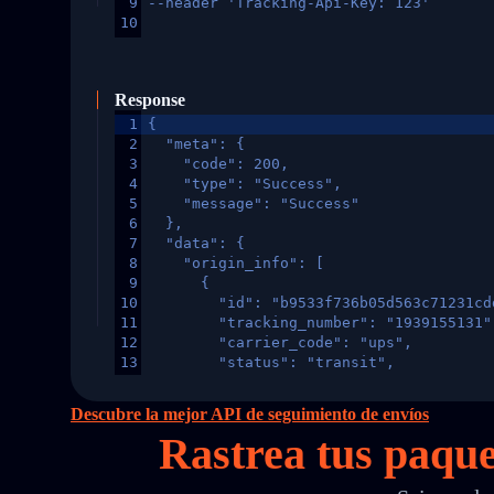
9
--header 'Tracking-Api-Key: 123'
10
Response
1
{
2
  "meta": {
3
    "code": 200,
4
    "type": "Success",
5
    "message": "Success"
6
  },
7
  "data": {
8
    "origin_info": [
9
      {
10
        "id": "b9533f736b05d563c71231cd
11
        "tracking_number": "1939155131"
12
        "carrier_code": "ups",
13
        "status": "transit",
14
        "original_country": "China",
15
        "destination_country": "United 
Descubre la mejor API de seguimiento de envíos
16
        "itemTimeLength": 2,
Rastrea tus paque
17
        "weblink": "",
18
        "phone": null,
19
        "trackinfo": [