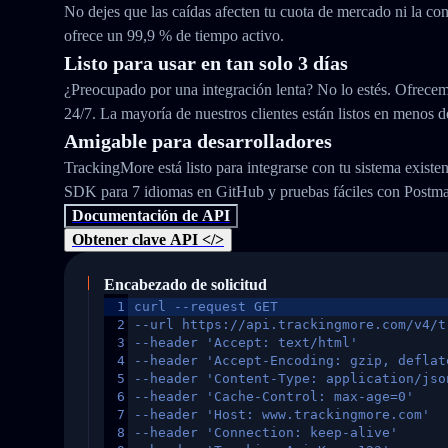
No dejes que las caídas afecten tu cuota de mercado ni la con
ofrece un 99,9 % de tiempo activo.
Listo para usar en tan solo 3 días
¿Preocupado por una integración lenta? No lo estés. Ofrecem
24/7. La mayoría de nuestros clientes están listos en menos d
Amigable para desarrolladores
TrackingMore está listo para integrarse con tu sistema exist
SDK para 7 idiomas en GitHub y pruebas fáciles con Postm
Documentación de API
Obtener clave API </>
Encabezado de solicitud
1
curl --request GET
2
--url https://api.trackingmore.com/v4/t
3
--header 'Accept: text/html'
4
--header 'Accept-Encoding: gzip, deflat
5
--header 'Content-Type: application/jso
6
--header 'Cache-Control: max-age=0'
7
--header 'Host: www.trackingmore.com'
8
--header 'Connection: keep-alive'