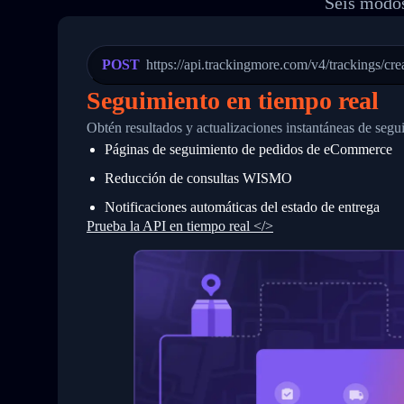
Seis modos
20
          {
21
            "Date": "2017-03-08 04: 22:
22
            "StatusDescription": "Depar
23
            "Details": "Departed Facili
POST
https://api.trackingmore.com/v4/trackings/cre
24
          },
25
          {
Seguimiento en tiempo real
26
            "Date": "2017-03-06 15:28:0
27
            "StatusDescription": "Shipm
Obtén resultados y actualizaciones instantáneas de segu
28
            "Details": "BEIJING-CHINA,P
Páginas de seguimiento de pedidos de eCommerce
29
          }
30
        ]
Reducción de consultas WISMO
31
      }
32
    ]
Notificaciones automáticas del estado de entrega
33
  }
Prueba la API en tiempo real </>
34
}