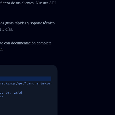
fianza de tus clientes. Nuestra API
os guías rápidas y soporte técnico
e 3 días.
ente con documentación completa,
an.
rackings/get?lang=en&express=ups&tracknumber=1939155131
e, br, zstd'
n'