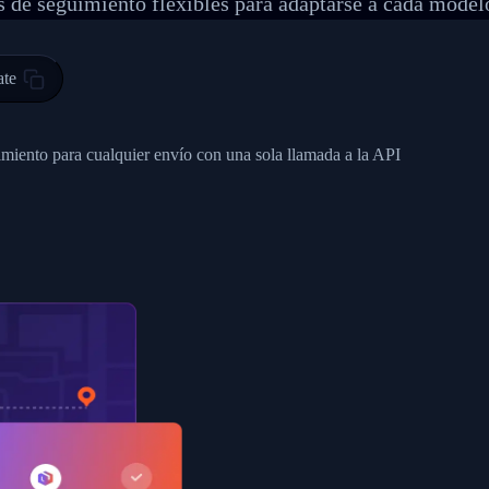
 de seguimiento flexibles para adaptarse a cada model
 00",
ted Facility in HONG KONG-HONG KONG",
ty in HONG KONG-HONG KONG, HONG KONG-HONG KONG,2017-03-0
ate
0",
ent picked up",
imiento para cualquier envío con una sola llamada a la API
EOPLES REPUBLIC"