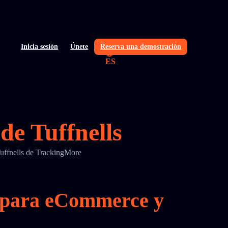
Inicia sesión
Únete
Reserva una demostración
ES
de Tuffnells
 Tuffnells de TrackingMore
ls para eCommerce y