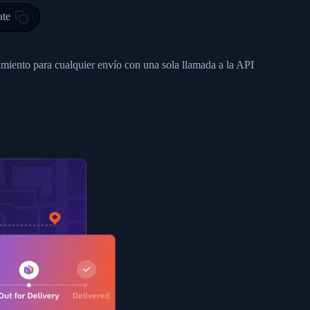
ty in HONG KONG-HONG KONG, HONG KONG-HONG KONG,2017-03-0
ate
0",
ent picked up",
imiento para cualquier envío con una sola llamada a la API
EOPLES REPUBLIC"