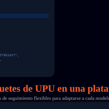
d79b2a57",
,
States",
quetes de UPU en
una
plata
 de seguimiento flexibles para adaptarse a cada model
 00",
ted Facility in HONG KONG-HONG KONG",