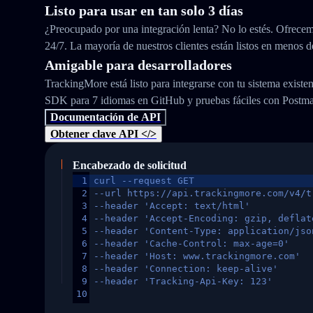
Listo para usar en tan solo 3 días
¿Preocupado por una integración lenta? No lo estés. Ofrecem
24/7. La mayoría de nuestros clientes están listos en menos d
Amigable para desarrolladores
TrackingMore está listo para integrarse con tu sistema exist
SDK para 7 idiomas en GitHub y pruebas fáciles con Postm
Documentación de API
Obtener clave API </>
Encabezado de solicitud
1
curl --request GET
2
--url https://api.trackingmore.com/v4/t
3
--header 'Accept: text/html'
4
--header 'Accept-Encoding: gzip, deflat
5
--header 'Content-Type: application/jso
6
--header 'Cache-Control: max-age=0'
7
--header 'Host: www.trackingmore.com'
8
--header 'Connection: keep-alive'
9
--header 'Tracking-Api-Key: 123'
10