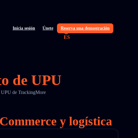
Inicia sesión
Únete
Reserva una demostración
ES
nto de UPU
 de UPU de TrackingMore
eCommerce y logística