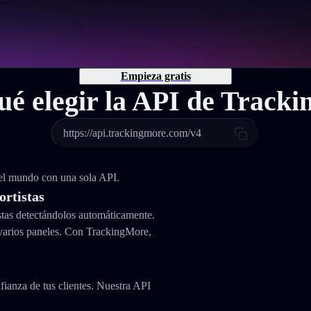
Empieza gratis
ué elegir la API de Track
https://api.trackingmore.com/v4
 el mundo con una sola API.
ortistas
stas detectándolos automáticamente.
varios paneles. Con TrackingMore,
fianza de tus clientes. Nuestra API