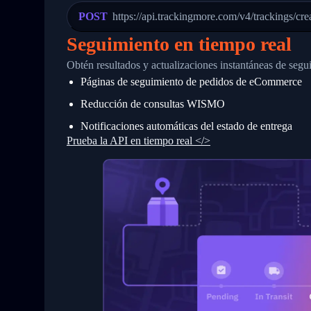
23
            "Details": "Departed Facili
POST
https://api.trackingmore.com/v4/trackings/cre
24
          },
25
          {
Seguimiento en tiempo real
26
            "Date": "2017-03-06 15:28:0
27
            "StatusDescription": "Shipm
Obtén resultados y actualizaciones instantáneas de segu
28
            "Details": "BEIJING-CHINA,P
Páginas de seguimiento de pedidos de eCommerce
29
          }
30
        ]
Reducción de consultas WISMO
31
      }
32
    ]
Notificaciones automáticas del estado de entrega
33
  }
Prueba la API en tiempo real </>
34
}