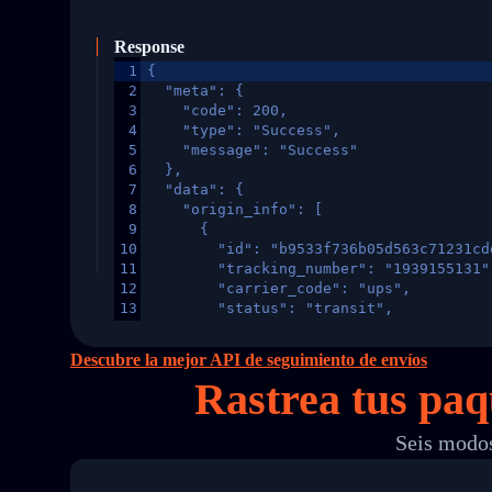
Response
1
{
2
  "meta": {
3
    "code": 200,
4
    "type": "Success",
5
    "message": "Success"
6
  },
7
  "data": {
8
    "origin_info": [
9
      {
10
        "id": "b9533f736b05d563c71231cd
11
        "tracking_number": "1939155131"
12
        "carrier_code": "ups",
13
        "status": "transit",
14
        "original_country": "China",
15
        "destination_country": "United 
Descubre la mejor API de seguimiento de envíos
16
        "itemTimeLength": 2,
Rastrea tus pa
17
        "weblink": "",
18
        "phone": null,
19
        "trackinfo": [
Seis modos
20
          {
21
            "Date": "2017-03-08 04: 22:
22
            "StatusDescription": "Depar