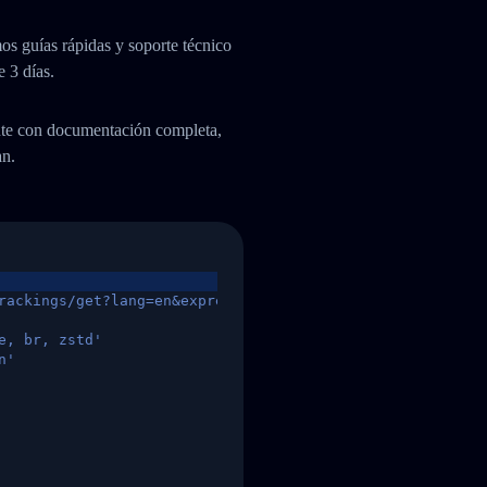
os guías rápidas y soporte técnico
e 3 días.
ente con documentación completa,
an.
rackings/get?lang=en&express=ups&tracknumber=1939155131
e, br, zstd'
n'