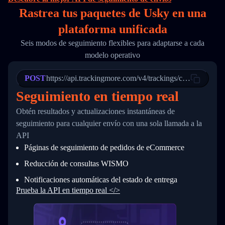
16
        "itemTimeLength": 2,
Rastrea tus paquetes de Usky en
una
17
        "weblink": "",
18
        "phone": null,
plataforma unificada
19
        "trackinfo": [
20
          {
Seis modos de seguimiento flexibles para adaptarse a cada
21
            "Date": "2017-03-08 04: 22: 00",
modelo operativo
22
            "StatusDescription": "Departed Fa
23
            "Details": "Departed Facility in 
24
          },
POST
https://api.trackingmore.com/v4/trackings/create
25
          {
Seguimiento en tiempo real
26
            "Date": "2017-03-06 15:28:00",
27
            "StatusDescription": "Shipment pi
Obtén resultados y actualizaciones instantáneas de
28
            "Details": "BEIJING-CHINA,PEOPLES
29
          }
seguimiento para cualquier envío con una sola llamada a la
30
        ]
API
31
      }
Páginas de seguimiento de pedidos de eCommerce
32
    ]
33
  }
Reducción de consultas WISMO
34
}
Notificaciones automáticas del estado de entrega
Prueba la API en tiempo real </>