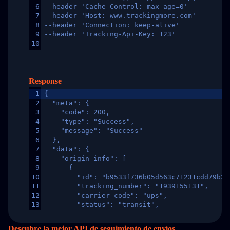
6
--header 'Cache-Control: max-age=0'
7
--header 'Host: www.trackingmore.com'
8
--header 'Connection: keep-alive'
9
--header 'Tracking-Api-Key: 123'
10
Response
1
{
2
  "meta": {
3
    "code": 200,
4
    "type": "Success",
5
    "message": "Success"
6
  },
7
  "data": {
8
    "origin_info": [
9
      {
10
        "id": "b9533f736b05d563c71231cdd79b2a
11
        "tracking_number": "1939155131",
12
        "carrier_code": "ups",
13
        "status": "transit",
14
        "original_country": "China",
15
        "destination_country": "United States
Descubre la mejor API de seguimiento de envíos