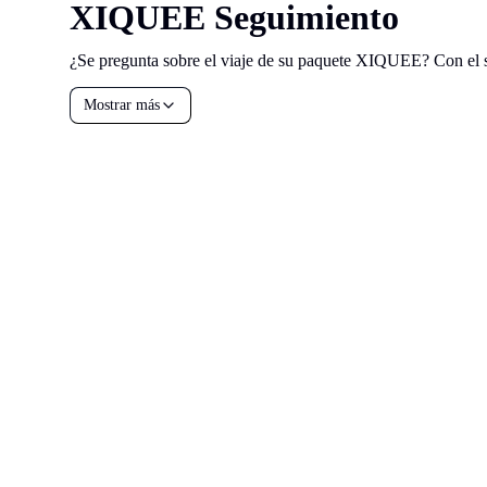
XIQUEE Seguimiento
¿Se pregunta sobre el viaje de su paquete XIQUEE? Con el s
Mostrar más
all your
parcels
1,600+
Reserva una
demostración