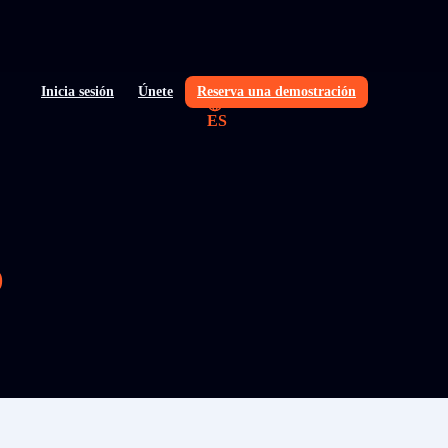
Inicia sesión
Únete
Reserva una demostración
ES
o