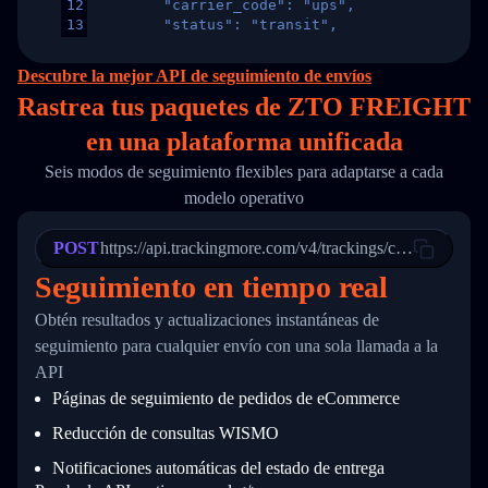
12
        "carrier_code": "ups",
13
        "status": "transit",
14
        "original_country": "China",
15
        "destination_country": "United States
Descubre la mejor API de seguimiento de envíos
16
        "itemTimeLength": 2,
Rastrea tus paquetes de ZTO FREIGHT
17
        "weblink": "",
18
        "phone": null,
en
una
plataforma unificada
19
        "trackinfo": [
20
          {
Seis modos de seguimiento flexibles para adaptarse a cada
21
            "Date": "2017-03-08 04: 22: 00",
modelo operativo
22
            "StatusDescription": "Departed Fa
23
            "Details": "Departed Facility in 
24
          },
POST
https://api.trackingmore.com/v4/trackings/create
25
          {
Seguimiento en tiempo real
26
            "Date": "2017-03-06 15:28:00",
27
            "StatusDescription": "Shipment pi
Obtén resultados y actualizaciones instantáneas de
28
            "Details": "BEIJING-CHINA,PEOPLES
29
          }
seguimiento para cualquier envío con una sola llamada a la
30
        ]
API
31
      }
Páginas de seguimiento de pedidos de eCommerce
32
    ]
33
  }
Reducción de consultas WISMO
34
}
Notificaciones automáticas del estado de entrega