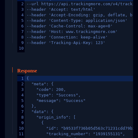
2
--url https://api.trackingmore.com/v4/trackin
3
--header 'Accept: text/html'
4
--header 'Accept-Encoding: gzip, deflate, br,
5
--header 'Content-Type: application/json'
6
--header 'Cache-Control: max-age=0'
7
--header 'Host: www.trackingmore.com'
8
--header 'Connection: keep-alive'
9
--header 'Tracking-Api-Key: 123'
10
Response
1
{
2
  "meta": {
3
    "code": 200,
4
    "type": "Success",
5
    "message": "Success"
6
  },
7
  "data": {
8
    "origin_info": [
9
      {
10
        "id": "b9533f736b05d563c71231cdd79b2a
11
        "tracking_number": "1939155131",