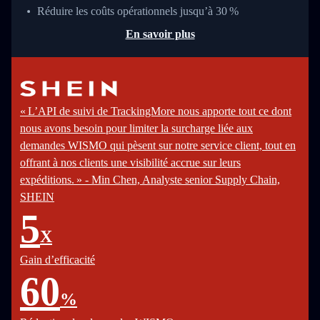
Réduire les coûts opérationnels jusqu’à 30 %
En savoir plus
« L’API de suivi de TrackingMore nous apporte tout ce dont
nous avons besoin pour limiter la surcharge liée aux
demandes WISMO qui pèsent sur notre service client, tout en
offrant à nos clients une visibilité accrue sur leurs
expéditions. » - Min Chen, Analyste senior Supply Chain,
SHEIN
5
X
Gain d’efficacité
60
%