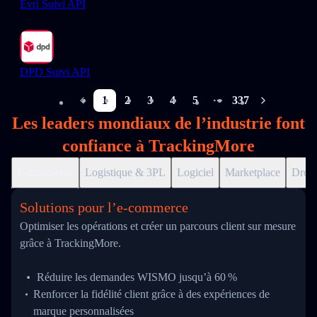
Evri Suivi API
DPD Suivi API
1
2
3
4
5
337
More pages
Les leaders mondiaux de l’industrie font
confiance à TrackingMore
E-commerce
Logistique & 3PL
Logiciel
Marketplace
Drop
Solutions pour l’e‑commerce
Optimiser les opérations et créer un parcours client sur mesure
grâce à TrackingMore.
Réduire les demandes WISMO jusqu’à 60 %
Renforcer la fidélité client grâce à des expériences de
marque personnalisées