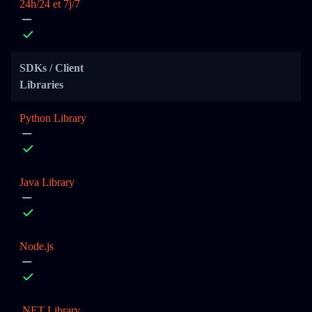
24h/24 et 7j/7
SDKs / Client
Libraries
Python Library
Java Library
Node.js
.NET Library