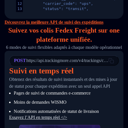
12
        "carrier_code": "ups",
13
        "status": "transit",
14
        "original_country": "China",
15
        "destination_country": "United States
Découvrez la meilleure API de suivi des expéditions
16
        "itemTimeLength": 2,
Suivez vos colis Fedex Freight sur
one
17
        "weblink": "",
18
        "phone": null,
plateforme unifiée.
19
        "trackinfo": [
20
          {
6 modes de suivi flexibles adaptés à chaque modèle opérationnel
21
            "Date": "2017-03-08 04: 22: 00",
22
            "StatusDescription": "Departed Fa
POST
23
            "Details": "Departed Facility in 
https://api.trackingmore.com/v4/trackings/create
24
          },
Suivi en temps réel
25
          {
26
            "Date": "2017-03-06 15:28:00",
Obtenez des résultats de suivi instantanés et des mises à jour
27
            "StatusDescription": "Shipment pi
de statut pour chaque expédition avec un seul appel API
28
            "Details": "BEIJING-CHINA,PEOPLES
29
          }
Pages de suivi de commandes e‑commerce
30
        ]
31
      }
Moins de demandes WISMO
32
    ]
Notifications automatisées de statut de livraison
33
  }
34
}
Essayez l’API en temps réel </>