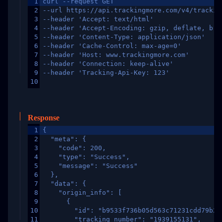
1
curl --request GET
2
--url https://api.trackingmore.com/v4/trackin
3
--header 'Accept: text/html'
4
--header 'Accept-Encoding: gzip, deflate, br,
5
--header 'Content-Type: application/json'
6
--header 'Cache-Control: max-age=0'
7
--header 'Host: www.trackingmore.com'
8
--header 'Connection: keep-alive'
9
--header 'Tracking-Api-Key: 123'
10
Response
1
{
2
  "meta": {
3
    "code": 200,
4
    "type": "Success",
5
    "message": "Success"
6
  },
7
  "data": {
8
    "origin_info": [
9
      {
10
        "id": "b9533f736b05d563c71231cdd79b2a
11
        "tracking_number": "1939155131",