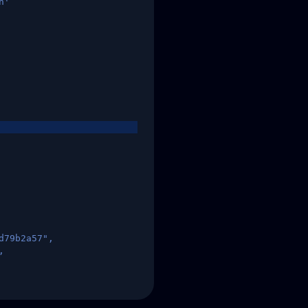
n'
d79b2a57",
,
States",