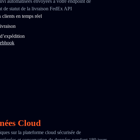
uivi automatisées envoyées à votre endpoint de
de statut de la livraison FedEx API
clients en temps réel
ivraison
 d’expédition
webhook
nnées Cloud
iques sur la plateforme cloud sécurisée de
ntégrées et conservation de données pendant 180 jours.