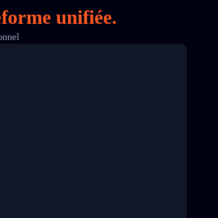
forme unifiée.
onnel
8 04:22:00"