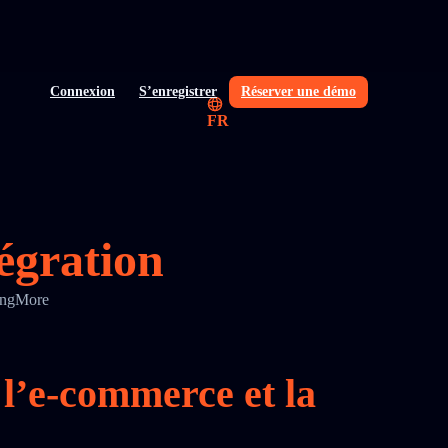
Connexion
S’enregistrer
Réserver une démo
FR
égration
kingMore
 l’e‑commerce et la