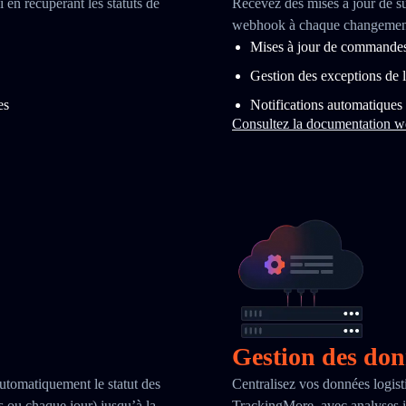
 en récupérant les statuts de
Recevez des mises à jour de s
webhook à chaque changement 
Mises à jour de commandes 
Gestion des exceptions de l
es
Notifications automatiques
Consultez la documentation 
Gestion des do
automatiquement le statut des
Centralisez vos données logist
es ou chaque jour) jusqu’à la
TrackingMore, avec analyses i