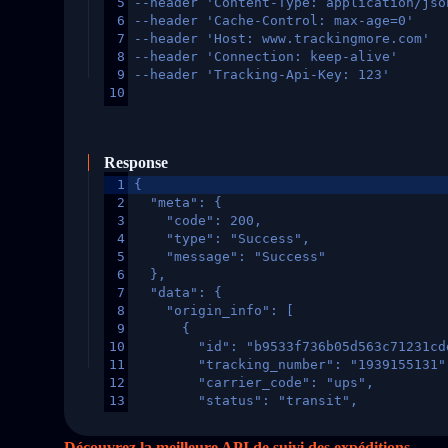
5
--header 'Content-Type: application/jso
6
--header 'Cache-Control: max-age=0'
7
--header 'Host: www.trackingmore.com'
8
--header 'Connection: keep-alive'
9
--header 'Tracking-Api-Key: 123'
10
Response
1
{
2
  "meta": {
3
    "code": 200,
4
    "type": "Success",
5
    "message": "Success"
6
  },
7
  "data": {
8
    "origin_info": [
9
      {
10
        "id": "b9533f736b05d563c71231cd
11
        "tracking_number": "1939155131"
12
        "carrier_code": "ups",
13
        "status": "transit",
14
        "original_country": "China",
15
        "destination_country": "United 
Découvrez la meilleure API de suivi des expéditions