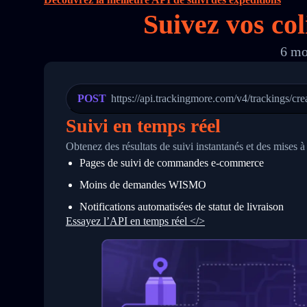
16
        "itemTimeLength": 2,
Suivez vos co
17
        "weblink": "",
18
        "phone": null,
19
        "trackinfo": [
6 mo
20
          {
21
            "Date": "2017-03-08 04: 22:
22
            "StatusDescription": "Depar
23
            "Details": "Departed Facili
POST
https://api.trackingmore.com/v4/trackings/cre
24
          },
25
          {
Suivi en temps réel
26
            "Date": "2017-03-06 15:28:0
27
            "StatusDescription": "Shipm
Obtenez des résultats de suivi instantanés et des mises 
28
            "Details": "BEIJING-CHINA,P
Pages de suivi de commandes e‑commerce
29
          }
30
        ]
Moins de demandes WISMO
31
      }
32
    ]
Notifications automatisées de statut de livraison
33
  }
Essayez l’API en temps réel </>
34
}