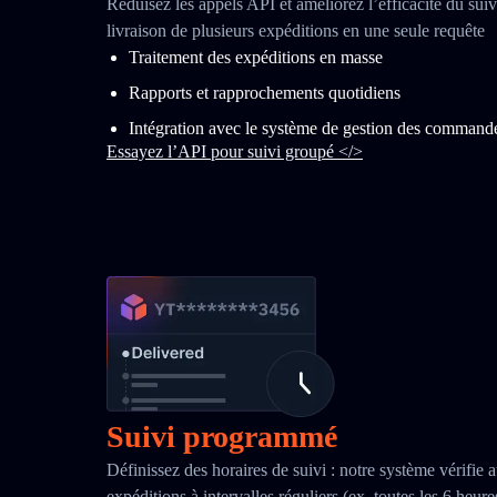
Réduisez les appels API et améliorez l’efficacité du suivi
livraison de plusieurs expéditions en une seule requête
Traitement des expéditions en masse
Rapports et rapprochements quotidiens
Intégration avec le système de gestion des command
Essayez l’API pour suivi groupé </>
Suivi programmé
Définissez des horaires de suivi : notre système vérifie 
expéditions à intervalles réguliers (ex. toutes les 6 heur