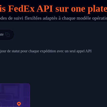
lis FedEx API sur
one
plate
des de suivi flexibles adaptés à chaque modèle opérati
 00",
ted Facility in HONG KONG-HONG KONG",
ty in HONG KONG-HONG KONG, HONG KONG-HONG KONG,2017-03-0
ate
0",
ent picked up",
à jour de statut pour chaque expédition avec un seul appel API
EOPLES REPUBLIC"