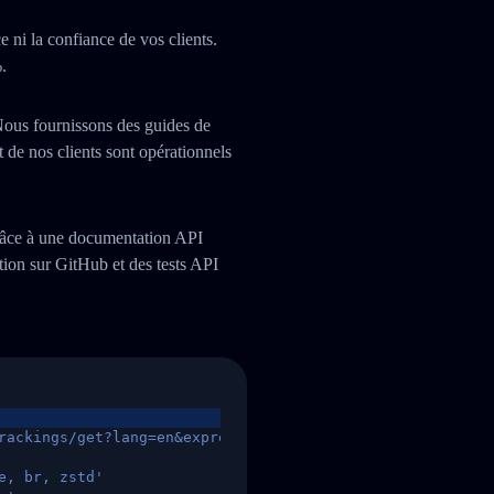
e ni la confiance de vos clients.
.
Nous fournissons des guides de
 de nos clients sont opérationnels
grâce à une documentation API
on sur GitHub et des tests API
rackings/get?lang=en&express=ups&tracknumber=1939155131
e, br, zstd'