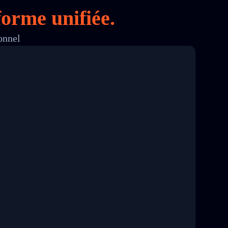
orme unifiée.
onnel
8 04:22:00"