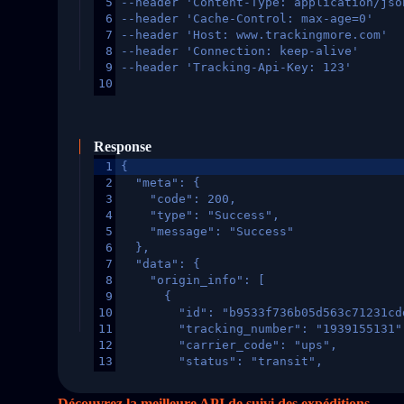
5
--header 'Content-Type: application/jso
6
--header 'Cache-Control: max-age=0'
7
--header 'Host: www.trackingmore.com'
8
--header 'Connection: keep-alive'
9
--header 'Tracking-Api-Key: 123'
10
Response
1
{
2
  "meta": {
3
    "code": 200,
4
    "type": "Success",
5
    "message": "Success"
6
  },
7
  "data": {
8
    "origin_info": [
9
      {
10
        "id": "b9533f736b05d563c71231cd
11
        "tracking_number": "1939155131"
12
        "carrier_code": "ups",
13
        "status": "transit",
14
        "original_country": "China",
15
        "destination_country": "United 
Découvrez la meilleure API de suivi des expéditions