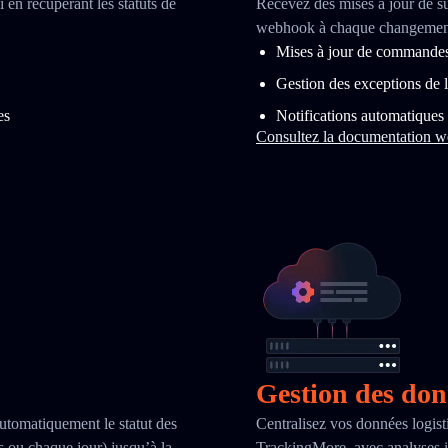
 en récupérant les statuts de
Recevez des mises à jour de s
webhook à chaque changement d
Mises à jour de commandes 
Gestion des exceptions de l
es
Notifications automatiques
Consultez la documentation 
Gestion des do
automatiquement le statut des
Centralisez vos données logist
es ou chaque jour) jusqu’à la
TrackingMore, avec analyses i