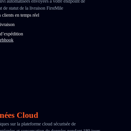
uivi automatisées envoyées à votre endpoint de
e statut de la livraison FirstMile
clients en temps réel
ivraison
 d’expédition
webhook
nnées Cloud
iques sur la plateforme cloud sécurisée de
ntégrées et conservation de données pendant 180 jours.