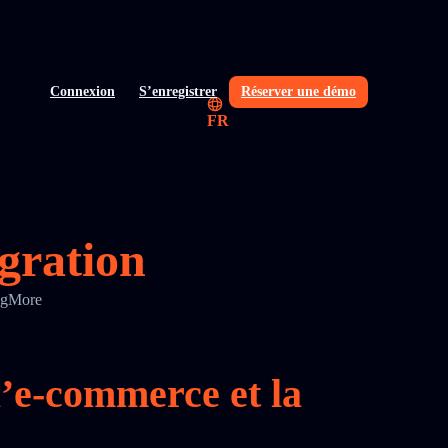
Connexion
S’enregistrer
Réserver une démo
FR
égration
ingMore
l’e‑commerce et la