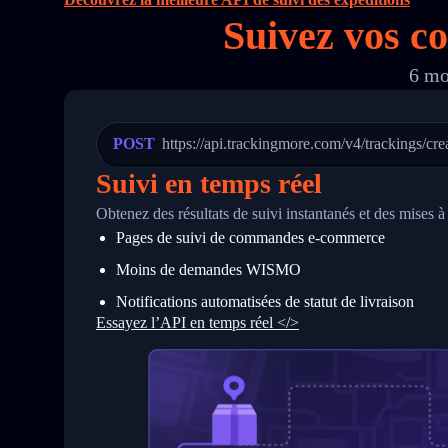
16
        "itemTimeLength": 2,
Suivez vos co
17
        "weblink": "",
18
        "phone": null,
19
        "trackinfo": [
6 mo
20
          {
21
            "Date": "2017-03-08 04: 22:
22
            "StatusDescription": "Depar
23
            "Details": "Departed Facili
POST
https://api.trackingmore.com/v4/trackings/cre
24
          },
25
          {
Suivi en temps réel
26
            "Date": "2017-03-06 15:28:0
27
            "StatusDescription": "Shipm
Obtenez des résultats de suivi instantanés et des mises 
28
            "Details": "BEIJING-CHINA,P
Pages de suivi de commandes e‑commerce
29
          }
30
        ]
Moins de demandes WISMO
31
      }
32
    ]
Notifications automatisées de statut de livraison
33
  }
Essayez l’API en temps réel </>
34
}