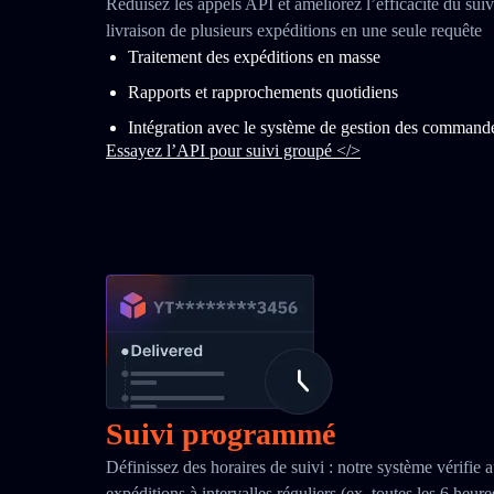
Réduisez les appels API et améliorez l’efficacité du suivi
livraison de plusieurs expéditions en une seule requête
Traitement des expéditions en masse
Rapports et rapprochements quotidiens
Intégration avec le système de gestion des command
Essayez l’API pour suivi groupé </>
Suivi programmé
Définissez des horaires de suivi : notre système vérifie 
expéditions à intervalles réguliers (ex. toutes les 6 heur