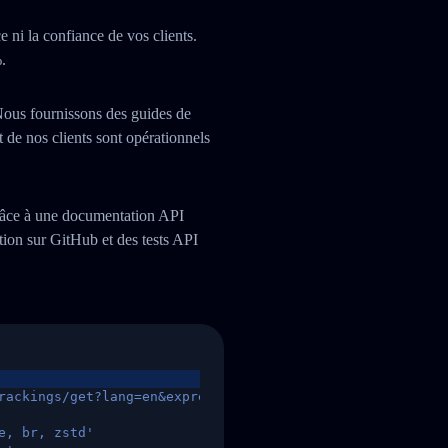
e ni la confiance de vos clients.
.
Nous fournissons des guides de
 de nos clients sont opérationnels
grâce à une documentation API
on sur GitHub et des tests API
rackings/get?lang=en&express=ups&tracknumber=1939155131
e, br, zstd'