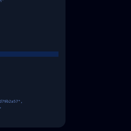
n'
d79b2a57",
,
States",