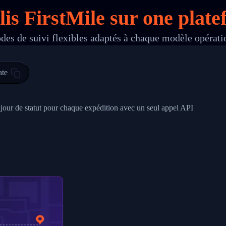
lis FirstMile sur
one
platef
des de suivi flexibles adaptés à chaque modèle opérati
 00",
ted Facility in HONG KONG-HONG KONG",
ty in HONG KONG-HONG KONG, HONG KONG-HONG KONG,2017-03-0
ate
0",
ent picked up",
à jour de statut pour chaque expédition avec un seul appel API
EOPLES REPUBLIC"