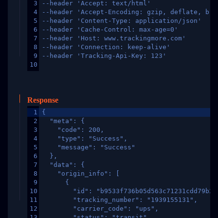
3
--header 'Accept: text/html'
4
--header 'Accept-Encoding: gzip, deflate, br,
5
--header 'Content-Type: application/json'
6
--header 'Cache-Control: max-age=0'
7
--header 'Host: www.trackingmore.com'
8
--header 'Connection: keep-alive'
9
--header 'Tracking-Api-Key: 123'
10
Response
1
{
2
  "meta": {
3
    "code": 200,
4
    "type": "Success",
5
    "message": "Success"
6
  },
7
  "data": {
8
    "origin_info": [
9
      {
10
        "id": "b9533f736b05d563c71231cdd79b2a
11
        "tracking_number": "1939155131",
12
        "carrier_code": "ups",
13
        "status": "transit",