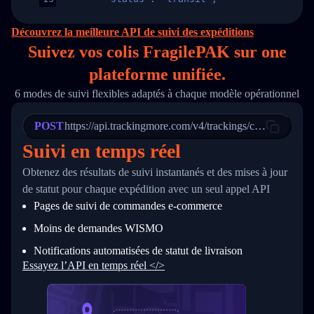
14
        "original_country": "China",
15
        "destination_country": "United States
Découvrez la meilleure API de suivi des expéditions
16
        "itemTimeLength": 2,
Suivez vos colis FragilePAK sur
one
17
        "weblink": "",
18
        "phone": null,
plateforme unifiée.
19
        "trackinfo": [
20
          {
6 modes de suivi flexibles adaptés à chaque modèle opérationnel
21
            "Date": "2017-03-08 04: 22: 00",
22
            "StatusDescription": "Departed Fa
POST
23
            "Details": "Departed Facility in 
https://api.trackingmore.com/v4/trackings/create
24
          },
Suivi en temps réel
25
          {
26
            "Date": "2017-03-06 15:28:00",
Obtenez des résultats de suivi instantanés et des mises à jour
27
            "StatusDescription": "Shipment pi
de statut pour chaque expédition avec un seul appel API
28
            "Details": "BEIJING-CHINA,PEOPLES
29
          }
Pages de suivi de commandes e‑commerce
30
        ]
31
      }
Moins de demandes WISMO
32
    ]
Notifications automatisées de statut de livraison
33
  }
34
}
Essayez l’API en temps réel </>