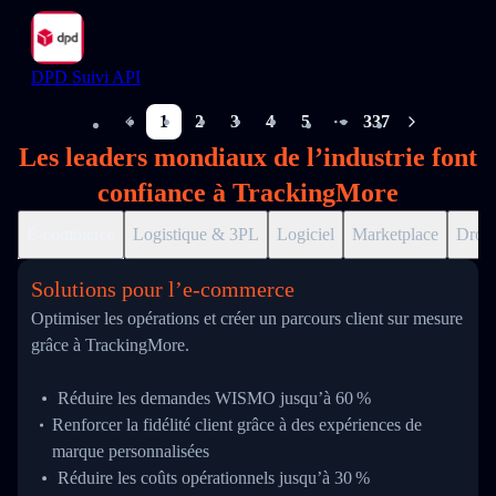
DPD Suivi API
1
2
3
4
5
337
More pages
Les leaders mondiaux de l’industrie font
confiance à TrackingMore
E-commerce
Logistique & 3PL
Logiciel
Marketplace
Drop
Solutions pour l’e‑commerce
Optimiser les opérations et créer un parcours client sur mesure
grâce à TrackingMore.
Réduire les demandes WISMO jusqu’à 60 %
Renforcer la fidélité client grâce à des expériences de
marque personnalisées
Réduire les coûts opérationnels jusqu’à 30 %