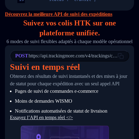
14
        "original_country": "China",
15
        "destination_country": "United States
Découvrez la meilleure API de suivi des expéditions
16
        "itemTimeLength": 2,
Suivez vos colis HTK sur
one
17
        "weblink": "",
18
        "phone": null,
plateforme unifiée.
19
        "trackinfo": [
20
          {
6 modes de suivi flexibles adaptés à chaque modèle opérationnel
21
            "Date": "2017-03-08 04: 22: 00",
22
            "StatusDescription": "Departed Fa
POST
23
            "Details": "Departed Facility in 
https://api.trackingmore.com/v4/trackings/create
24
          },
Suivi en temps réel
25
          {
26
            "Date": "2017-03-06 15:28:00",
Obtenez des résultats de suivi instantanés et des mises à jour
27
            "StatusDescription": "Shipment pi
de statut pour chaque expédition avec un seul appel API
28
            "Details": "BEIJING-CHINA,PEOPLES
29
          }
Pages de suivi de commandes e‑commerce
30
        ]
31
      }
Moins de demandes WISMO
32
    ]
Notifications automatisées de statut de livraison
33
  }
34
}
Essayez l’API en temps réel </>