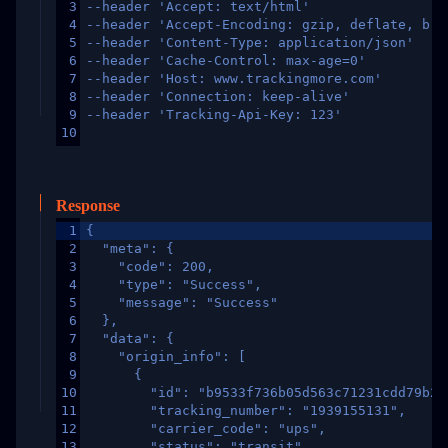
3
--header 'Accept: text/html'
4
--header 'Accept-Encoding: gzip, deflate, br,
5
--header 'Content-Type: application/json'
6
--header 'Cache-Control: max-age=0'
7
--header 'Host: www.trackingmore.com'
8
--header 'Connection: keep-alive'
9
--header 'Tracking-Api-Key: 123'
10
Response
1
{
2
  "meta": {
3
    "code": 200,
4
    "type": "Success",
5
    "message": "Success"
6
  },
7
  "data": {
8
    "origin_info": [
9
      {
10
        "id": "b9533f736b05d563c71231cdd79b2a
11
        "tracking_number": "1939155131",
12
        "carrier_code": "ups",
13
        "status": "transit",