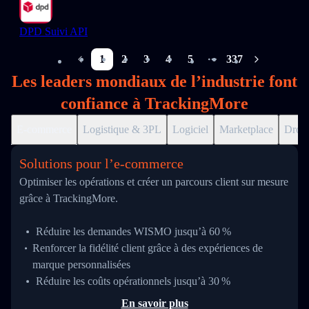
DPD Suivi API
1
2
3
4
5
337
More pages
Les leaders mondiaux de l’industrie font
confiance à TrackingMore
E-commerce
Logistique & 3PL
Logiciel
Marketplace
Drop
Solutions pour l’e‑commerce
Optimiser les opérations et créer un parcours client sur mesure
grâce à TrackingMore.
Réduire les demandes WISMO jusqu’à 60 %
Renforcer la fidélité client grâce à des expériences de
marque personnalisées
Réduire les coûts opérationnels jusqu’à 30 %
En savoir plus