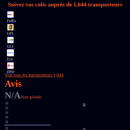
Suivez vos colis auprès de
1,644
transporteurs
FedEx
UPS
GLS
Evri
DPD
Voir tous les transporteurs 1,644
Avis
N/A
Note globale
0
0