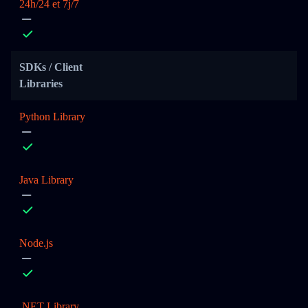
24h/24 et 7j/7
SDKs / Client
Libraries
Python Library
Java Library
Node.js
.NET Library