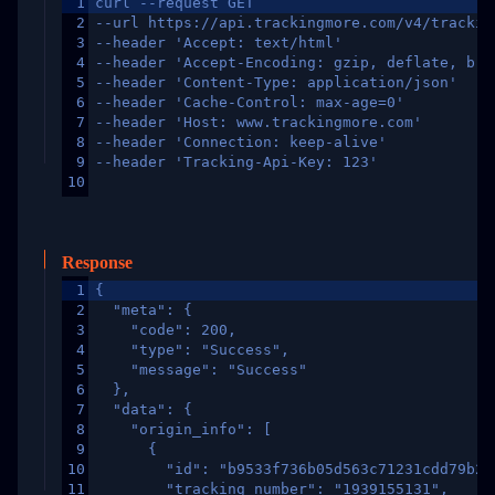
1
curl --request GET
2
--url https://api.trackingmore.com/v4/trackin
3
--header 'Accept: text/html'
4
--header 'Accept-Encoding: gzip, deflate, br,
5
--header 'Content-Type: application/json'
6
--header 'Cache-Control: max-age=0'
7
--header 'Host: www.trackingmore.com'
8
--header 'Connection: keep-alive'
9
--header 'Tracking-Api-Key: 123'
10
Response
1
{
2
  "meta": {
3
    "code": 200,
4
    "type": "Success",
5
    "message": "Success"
6
  },
7
  "data": {
8
    "origin_info": [
9
      {
10
        "id": "b9533f736b05d563c71231cdd79b2a
11
        "tracking_number": "1939155131",