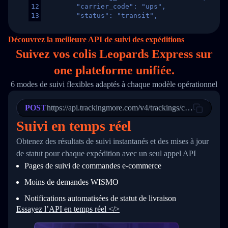
12
        "carrier_code": "ups",
13
        "status": "transit",
14
        "original_country": "China",
15
        "destination_country": "United States
Découvrez la meilleure API de suivi des expéditions
16
        "itemTimeLength": 2,
Suivez vos colis Leopards Express sur
17
        "weblink": "",
18
        "phone": null,
one
plateforme unifiée.
19
        "trackinfo": [
20
          {
6 modes de suivi flexibles adaptés à chaque modèle opérationnel
21
            "Date": "2017-03-08 04: 22: 00",
22
            "StatusDescription": "Departed Fa
POST
23
            "Details": "Departed Facility in 
https://api.trackingmore.com/v4/trackings/create
24
          },
Suivi en temps réel
25
          {
26
            "Date": "2017-03-06 15:28:00",
Obtenez des résultats de suivi instantanés et des mises à jour
27
            "StatusDescription": "Shipment pi
de statut pour chaque expédition avec un seul appel API
28
            "Details": "BEIJING-CHINA,PEOPLES
29
          }
Pages de suivi de commandes e‑commerce
30
        ]
31
      }
Moins de demandes WISMO
32
    ]
Notifications automatisées de statut de livraison
33
  }
34
}
Essayez l’API en temps réel </>