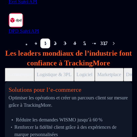
Evri Suivi API
DPD Suivi API
1
2
3
4
5
337
More pages
Les leaders mondiaux de l’industrie font
confiance à TrackingMore
E-commerce
Logistique & 3PL
Logiciel
Marketplace
Drop
Solutions pour l’e‑commerce
Optimiser les opérations et créer un parcours client sur mesure
grâce à TrackingMore.
Réduire les demandes WISMO jusqu’à 60 %
Renforcer la fidélité client grâce à des expériences de
marque personnalisées