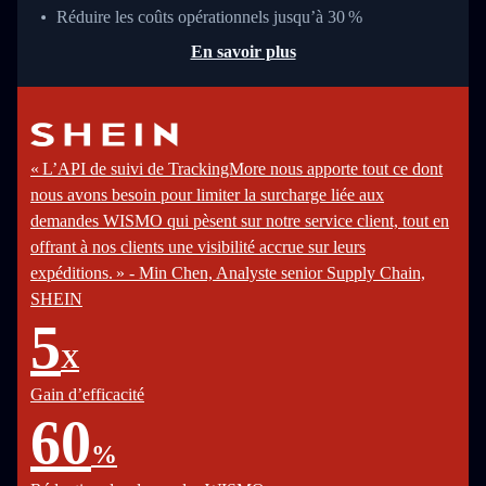
Réduire les coûts opérationnels jusqu’à 30 %
En savoir plus
« L’API de suivi de TrackingMore nous apporte tout ce dont
nous avons besoin pour limiter la surcharge liée aux
demandes WISMO qui pèsent sur notre service client, tout en
offrant à nos clients une visibilité accrue sur leurs
expéditions. » - Min Chen, Analyste senior Supply Chain,
SHEIN
5
X
Gain d’efficacité
60
%