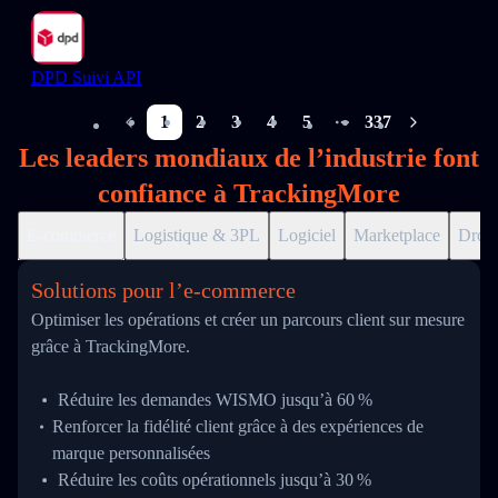
DPD Suivi API
1
2
3
4
5
337
More pages
Les leaders mondiaux de l’industrie font
confiance à TrackingMore
E-commerce
Logistique & 3PL
Logiciel
Marketplace
Drop
Solutions pour l’e‑commerce
Optimiser les opérations et créer un parcours client sur mesure
grâce à TrackingMore.
Réduire les demandes WISMO jusqu’à 60 %
Renforcer la fidélité client grâce à des expériences de
marque personnalisées
Réduire les coûts opérationnels jusqu’à 30 %