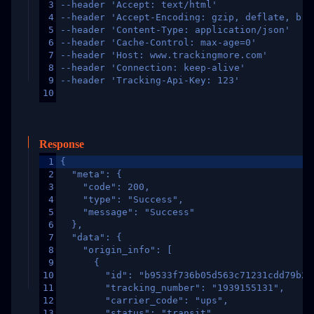
3
--header 'Accept: text/html'
4
--header 'Accept-Encoding: gzip, deflate, br,
5
--header 'Content-Type: application/json'
6
--header 'Cache-Control: max-age=0'
7
--header 'Host: www.trackingmore.com'
8
--header 'Connection: keep-alive'
9
--header 'Tracking-Api-Key: 123'
10
Response
1
{
2
  "meta": {
3
    "code": 200,
4
    "type": "Success",
5
    "message": "Success"
6
  },
7
  "data": {
8
    "origin_info": [
9
      {
10
        "id": "b9533f736b05d563c71231cdd79b2a
11
        "tracking_number": "1939155131",
12
        "carrier_code": "ups",
13
        "status": "transit",