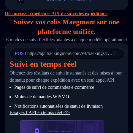
14
        "original_country": "China",
15
        "destination_country": "United States
Découvrez la meilleure API de suivi des expéditions
16
        "itemTimeLength": 2,
Suivez vos colis Maegmant sur
one
17
        "weblink": "",
18
        "phone": null,
plateforme unifiée.
19
        "trackinfo": [
20
          {
6 modes de suivi flexibles adaptés à chaque modèle opérationnel
21
            "Date": "2017-03-08 04: 22: 00",
22
            "StatusDescription": "Departed Fa
POST
23
            "Details": "Departed Facility in 
https://api.trackingmore.com/v4/trackings/create
24
          },
Suivi en temps réel
25
          {
26
            "Date": "2017-03-06 15:28:00",
Obtenez des résultats de suivi instantanés et des mises à jour
27
            "StatusDescription": "Shipment pi
de statut pour chaque expédition avec un seul appel API
28
            "Details": "BEIJING-CHINA,PEOPLES
29
          }
Pages de suivi de commandes e‑commerce
30
        ]
31
      }
Moins de demandes WISMO
32
    ]
Notifications automatisées de statut de livraison
33
  }
34
}
Essayez l’API en temps réel </>