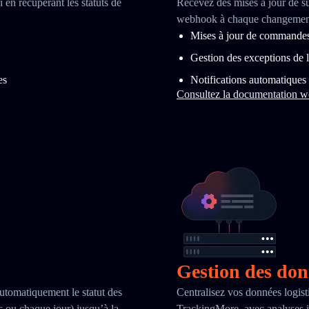
 en récupérant les statuts de
Recevez des mises à jour de s
webhook à chaque changement d
Mises à jour de commandes 
Gestion des exceptions de l
es
Notifications automatiques
Consultez la documentation 
Gestion des do
automatiquement le statut des
Centralisez vos données logist
es ou chaque jour) jusqu’à la
TrackingMore, avec analyses i