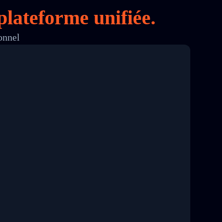
lateforme unifiée.
onnel
8 04:22:00"