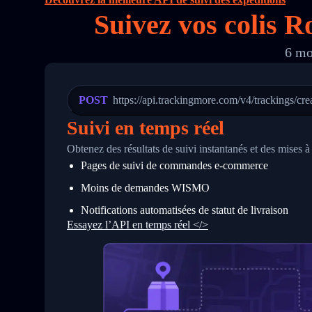
16
        "itemTimeLength": 2,
Suivez vos colis R
17
        "weblink": "",
18
        "phone": null,
19
        "trackinfo": [
6 mo
20
          {
21
            "Date": "2017-03-08 04: 22:
22
            "StatusDescription": "Depar
23
            "Details": "Departed Facili
POST
https://api.trackingmore.com/v4/trackings/cre
24
          },
25
          {
Suivi en temps réel
26
            "Date": "2017-03-06 15:28:0
27
            "StatusDescription": "Shipm
Obtenez des résultats de suivi instantanés et des mises 
28
            "Details": "BEIJING-CHINA,P
Pages de suivi de commandes e‑commerce
29
          }
30
        ]
Moins de demandes WISMO
31
      }
32
    ]
Notifications automatisées de statut de livraison
33
  }
Essayez l’API en temps réel </>
34
}