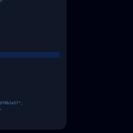
n'
d79b2a57",
,
States",