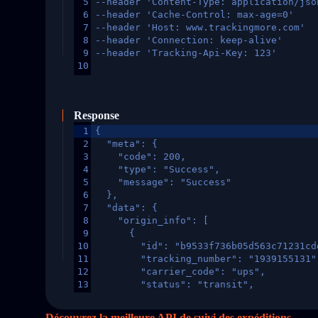
5
--header 'Content-Type: application/jso
6
--header 'Cache-Control: max-age=0'
7
--header 'Host: www.trackingmore.com'
8
--header 'Connection: keep-alive'
9
--header 'Tracking-Api-Key: 123'
10
Response
1
{
2
  "meta": {
3
    "code": 200,
4
    "type": "Success",
5
    "message": "Success"
6
  },
7
  "data": {
8
    "origin_info": [
9
      {
10
        "id": "b9533f736b05d563c71231cd
11
        "tracking_number": "1939155131"
12
        "carrier_code": "ups",
13
        "status": "transit",
14
        "original_country": "China",
15
        "destination_country": "United 
Découvrez la meilleure API de suivi des expéditions