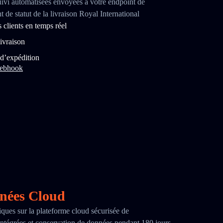
uivi automatisées envoyées à votre endpoint de
e statut de la livraison Royal International
clients en temps réel
ivraison
 d’expédition
webhook
nnées Cloud
iques sur la plateforme cloud sécurisée de
ntégrées et conservation de données pendant 180 jours.