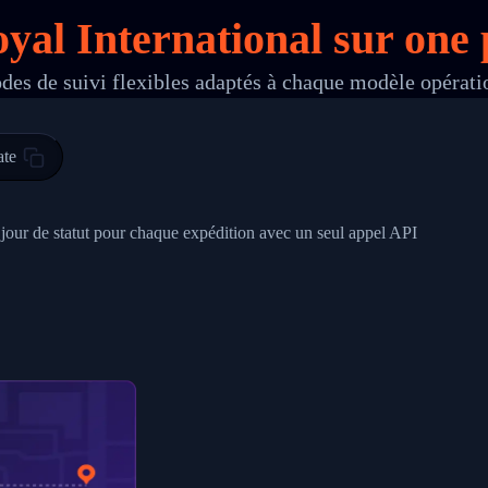
oyal International sur
one
p
des de suivi flexibles adaptés à chaque modèle opérati
 00",
ted Facility in HONG KONG-HONG KONG",
ty in HONG KONG-HONG KONG, HONG KONG-HONG KONG,2017-03-0
ate
0",
ent picked up",
à jour de statut pour chaque expédition avec un seul appel API
EOPLES REPUBLIC"