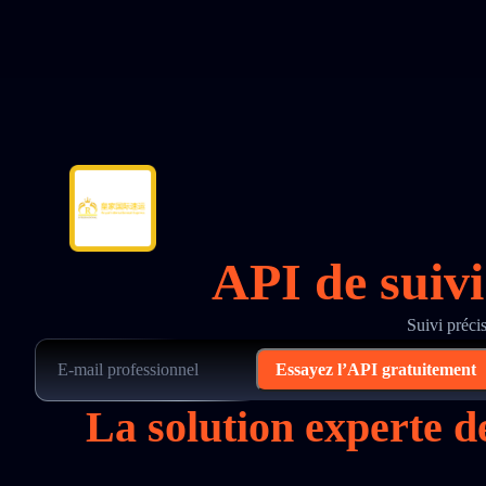
API de suivi
Suivi préci
Essayez l’API gratuitement
La solution experte d