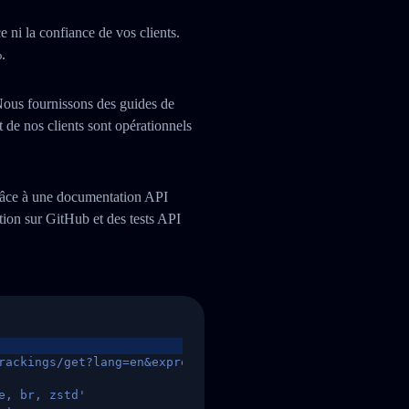
e ni la confiance de vos clients.
.
Nous fournissons des guides de
 de nos clients sont opérationnels
grâce à une documentation API
on sur GitHub et des tests API
rackings/get?lang=en&express=ups&tracknumber=1939155131
e, br, zstd'