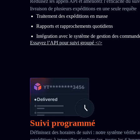
Réduisez les appels API et améliorez l’efficacité du suivi
livraison de plusieurs expéditions en une seule requête
Traitement des expéditions en masse
Rapports et rapprochements quotidiens
Intégration avec le système de gestion des command
Essayez l’API pour suivi groupé </>
Suivi programmé
Définissez des horaires de suivi : notre système vérifie 
expéditions à intervalles réguliers (ex. toutes les 6 heur