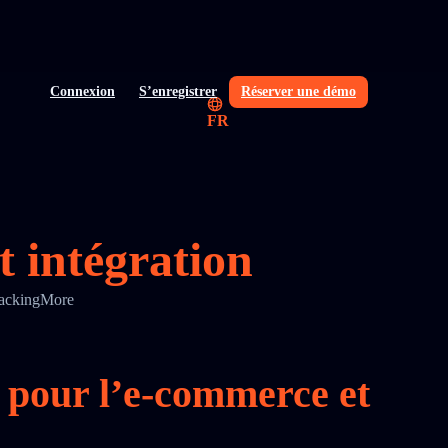
Connexion
S’enregistrer
Réserver une démo
FR
t intégration
TrackingMore
l pour l’e‑commerce et