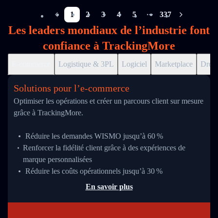
1
2
3
4
5
337
More pages
Les leaders mondiaux de l’industrie font
confiance à TrackingMore
E-commerce
Logistique & 3PL
Logiciel
Marketplace
Drop
Solutions pour l’e‑commerce
Optimiser les opérations et créer un parcours client sur mesure
grâce à TrackingMore.
Réduire les demandes WISMO jusqu’à 60 %
Renforcer la fidélité client grâce à des expériences de
marque personnalisées
Réduire les coûts opérationnels jusqu’à 30 %
En savoir plus