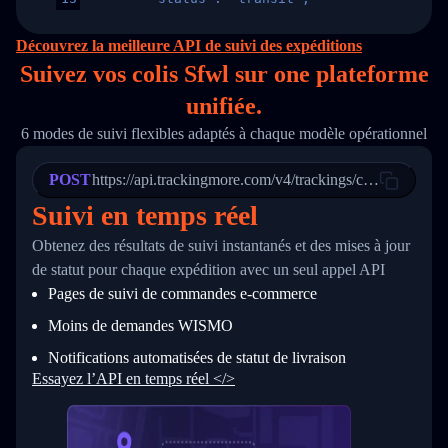
14
        "original_country": "China",
15
        "destination_country": "United States
Découvrez la meilleure API de suivi des expéditions
16
        "itemTimeLength": 2,
Suivez vos colis Sfwl sur
one
plateforme
17
        "weblink": "",
18
        "phone": null,
unifiée.
19
        "trackinfo": [
20
          {
6 modes de suivi flexibles adaptés à chaque modèle opérationnel
21
            "Date": "2017-03-08 04: 22: 00",
22
            "StatusDescription": "Departed Fa
POST
23
            "Details": "Departed Facility in 
https://api.trackingmore.com/v4/trackings/create
24
          },
Suivi en temps réel
25
          {
26
            "Date": "2017-03-06 15:28:00",
Obtenez des résultats de suivi instantanés et des mises à jour
27
            "StatusDescription": "Shipment pi
de statut pour chaque expédition avec un seul appel API
28
            "Details": "BEIJING-CHINA,PEOPLES
29
          }
Pages de suivi de commandes e‑commerce
30
        ]
31
      }
Moins de demandes WISMO
32
    ]
Notifications automatisées de statut de livraison
33
  }
34
}
Essayez l’API en temps réel </>