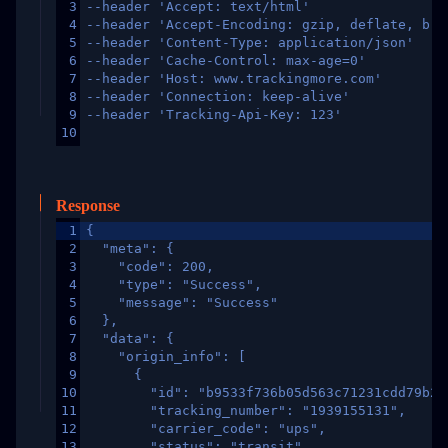
3
--header 'Accept: text/html'
4
--header 'Accept-Encoding: gzip, deflate, br,
5
--header 'Content-Type: application/json'
6
--header 'Cache-Control: max-age=0'
7
--header 'Host: www.trackingmore.com'
8
--header 'Connection: keep-alive'
9
--header 'Tracking-Api-Key: 123'
10
Response
1
{
2
  "meta": {
3
    "code": 200,
4
    "type": "Success",
5
    "message": "Success"
6
  },
7
  "data": {
8
    "origin_info": [
9
      {
10
        "id": "b9533f736b05d563c71231cdd79b2a
11
        "tracking_number": "1939155131",
12
        "carrier_code": "ups",
13
        "status": "transit",